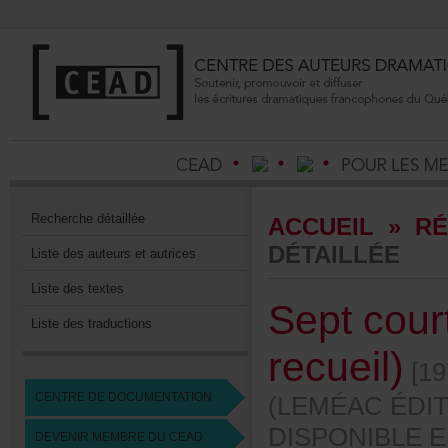
Recherchedétaillée
ACCUEIL
»
RÉ
DÉTAILLÉE
Listedesauteursetautrices
Listedestextes
Septcour
Listedestraductions
recueil)
[19
CENTREDEDOCUMENTATION
(LEMÉACÉDIT
DISPONIBLE
DEVENIRMEMBREDUCEAD