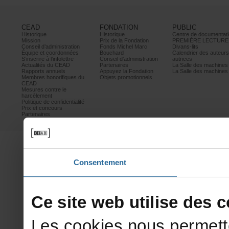
CEAD
FONDATION
PUBLIC
Historique
Historique
Centrededocumentati
Mission
PrixdelaFondation
PREMIÈRELECTURE
Conseild’administration
FondsMichelMarc
Divans-lits
Équipeetcoordonnées
Bouchard
Calendrierdesauteur
S’inscrireàl’infolettre
Conseild’administration
autrices
ActualitésduCEAD
Partenaires
LaSalledesmachine
Rapportsannuels
AppuyezlaFondation
LaSalledesmachine
Membreshonorifiquesdu
Objetspromotionnels
CEAD
Mesurescontrele
harcèlement
Politiquedeconfidentialité
Prixetconcours
Partenaires
Consentement
Cesitewebutilisedesco
Lescookiesnouspermett