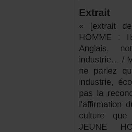
Extrait
«[extrait
HOMME:Il
Anglais,n
industrie…
neparlezq
industrie,é
paslareconq
l'affirmatio
culturequ
JEUNEH