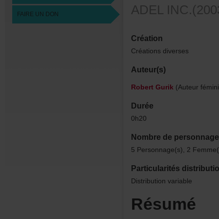
ADELINC.(200
FAIREUNDON
Création
Créationsdiverses
Auteur(s)
RobertGurik
(Auteurfémini
Durée
0h20
Nombredepersonnage
5Personnage(s),2Femme(
Particularitésdistributi
Distributionvariable
Résumé