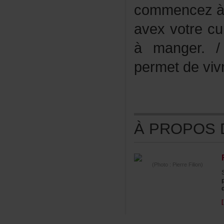
commencezàm
avexvotrec
àmanger.
permetdeviv
ÀPROPOSDE
(Photo:PierreFilion)