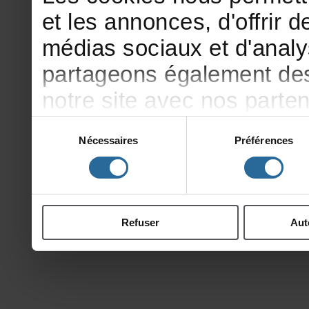
etlesannonces,d'offrirde
médiassociauxetd'analy
partageonségalementdesi
notresiteavecnosparte
publicitéetd'analyse,qu
Sélection
Nécessaires
Préférences
du
d'autresinformationsqu
consentement
ontcollectéeslorsdevotr
Refuser
Aut