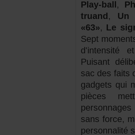
Play-ball
,
Ph
truand
,
Un
«63»
,
Lesig
Septmoment
d'intensitéet
Puisantdél
sacdesfaits
gadgetsquim
piècesme
personnage
sansforce,ma
personnalité