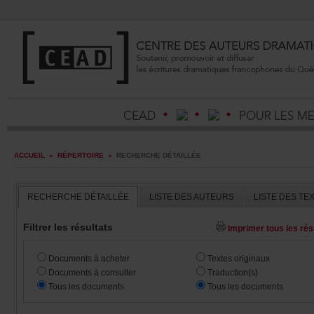
ACCUEIL
»
RÉPERTOIRE
»
RECHERCHEDÉTAILLÉE
RECHERCHEDÉTAILLÉE
LISTEDESAUTEURS
LISTEDESTE
Filtrerlesrésultats
Imprimertouslesrésu
Documentsàacheter
Textesoriginaux
Documentsàconsulter
Traduction(s)
Touslesdocuments
Touslesdocuments