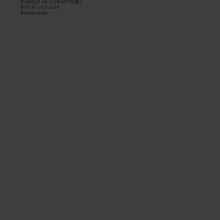
Politiquedeconfidentialité
Prixetconcours
Partenaires