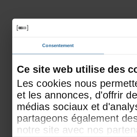
Consentement
Cesitewebutilisedesco
Lescookiesnouspermette
etlesannonces,d'offrirde
médiassociauxetd'analys
partageonségalementdesi
notresiteavecnosparte