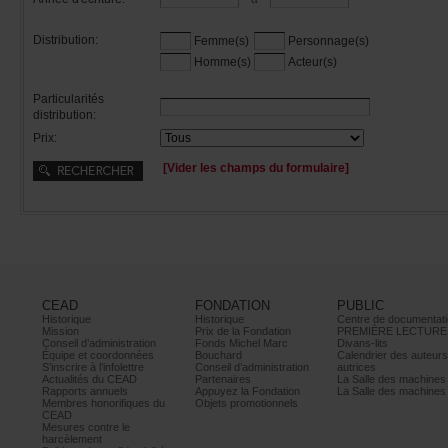
Distribution:
Femme(s)
Personnage(s)
Homme(s)
Acteur(s)
Particularités
distribution:
Prix:
[Viderleschampsduformulaire]
CEAD
FONDATION
PUBLIC
Historique
Historique
Centrededocumentati
Mission
PrixdelaFondation
PREMIÈRELECTURE
Conseild’administration
FondsMichelMarc
Divans-lits
Équipeetcoordonnées
Bouchard
Calendrierdesauteur
S’inscrireàl’infolettre
Conseild’administration
autrices
ActualitésduCEAD
Partenaires
LaSalledesmachine
Rapportsannuels
AppuyezlaFondation
LaSalledesmachine
Membreshonorifiquesdu
Objetspromotionnels
CEAD
Mesurescontrele
harcèlement