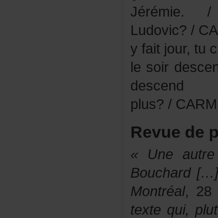
Jérémie
Ludovic?/
yfaitjour,t
lesoirdesce
descen
plus?/CAR
Revuedep
«Uneautre
Bouchard[…
Montréal
,28
textequi,pl