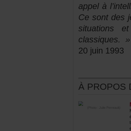
appelàl’inte
Cesontdesj
situations
classiques.»
20juin1993
ÀPROPOSDE
(Photo:JuliePerreault)