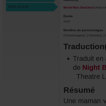
FAIREUNDON
MichelMarcBouchard
(Auteurf
Durée
1h45
Nombredepersonnages
5Personnage(s),2Femme(s),3H
Traduction
Traduiten
de
NightBu
TheatreL
Résumé
Unemamanvol