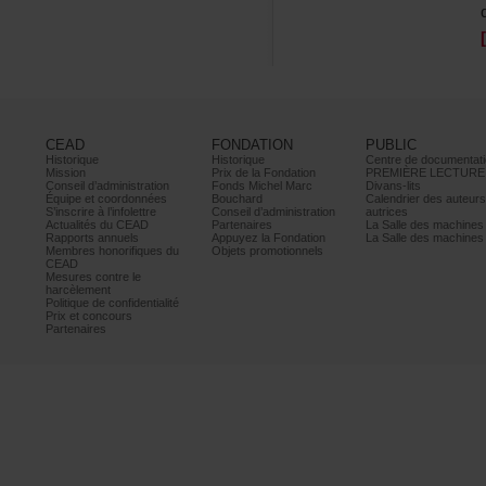
CEAD
FONDATION
PUBLIC
Historique
Historique
Centrededocumentati
Mission
PrixdelaFondation
PREMIÈRELECTURE
Conseild’administration
FondsMichelMarc
Divans-lits
Équipeetcoordonnées
Bouchard
Calendrierdesauteur
S’inscrireàl’infolettre
Conseild’administration
autrices
ActualitésduCEAD
Partenaires
LaSalledesmachine
Rapportsannuels
AppuyezlaFondation
LaSalledesmachine
Membreshonorifiquesdu
Objetspromotionnels
CEAD
Mesurescontrele
harcèlement
Politiquedeconfidentialité
Prixetconcours
Partenaires