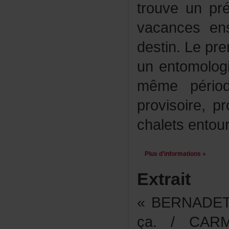
trouveunprét
vacancesen
destin.Lepre
unentomolo
mêmepériod
provisoire,
chaletsentou
Plusd'informations»
Extrait
«BERNADET
ça./CAR