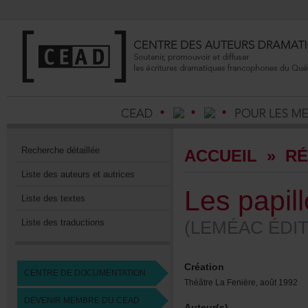
Recherchedétaillée
ACCUEIL
»
RÉ
Listedesauteursetautrices
Lespapil
Listedestextes
Listedestraductions
(LEMÉACÉDIT
Création
CENTREDEDOCUMENTATION
ThéâtreLaFenière,août1992
DEVENIRMEMBREDUCEAD
Auteur(s)