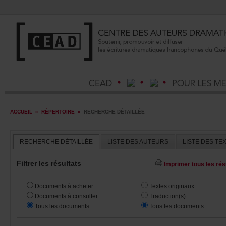
ACCUEIL
»
RÉPERTOIRE
»
RECHERCHEDÉTAILLÉE
RECHERCHEDÉTAILLÉE
LISTEDESAUTEURS
LISTEDESTE
Filtrerlesrésultats
Imprimertouslesrésu
Documentsàacheter
Textesoriginaux
Documentsàconsulter
Traduction(s)
Touslesdocuments
Touslesdocuments