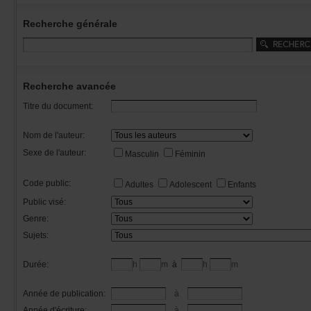
Recherchegénérale
Rechercheavancée
Titredudocument:
Nomdel'auteur:
Sexedel'auteur:
Masculin
Féminin
Codepublic:
Adultes
Adolescent
Enfants
Publicvisé:
Genre:
Sujets:
Durée:
h
m
à
h
m
Annéedepublication:
à
Annéed'écriture:
à