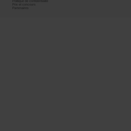
Politiquedeconfidentialité
Prixetconcours
Partenaires