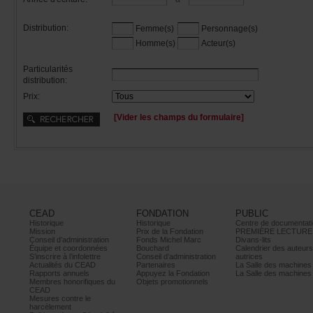
Distribution:
Femme(s)
Personnage(s)
Homme(s)
Acteur(s)
Particularités
distribution:
Prix:
[Viderleschampsduformulaire]
CEAD
FONDATION
PUBLIC
Historique
Historique
Centrededocumentati
Mission
PrixdelaFondation
PREMIÈRELECTURE
Conseild’administration
FondsMichelMarc
Divans-lits
Équipeetcoordonnées
Bouchard
Calendrierdesauteur
S’inscrireàl’infolettre
Conseild’administration
autrices
ActualitésduCEAD
Partenaires
LaSalledesmachine
Rapportsannuels
AppuyezlaFondation
LaSalledesmachine
Membreshonorifiquesdu
Objetspromotionnels
CEAD
Mesurescontrele
harcèlement