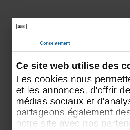
Consentement
Cesitewebutilisedesco
Lescookiesnouspermette
etlesannonces,d'offrirde
médiassociauxetd'analys
partageonségalementdesi
notresiteavecnosparte