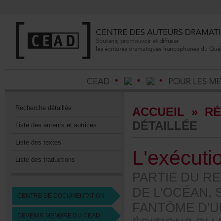
Recherchedétaillée
ACCUEIL
»
RÉ
DÉTAILLÉE
Listedesauteursetautrices
Listedestextes
L'exécuti
Listedestraductions
PARTIEDURE
DEL'OCÉAN,S
CENTREDEDOCUMENTATION
FANTÔMED'U
DEVENIRMEMBREDUCEAD