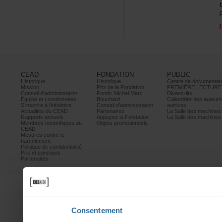
CEAD
FONDATION
PUBLIC
Historique
Historique
Centrededocumentati
Mission
PrixdelaFondation
PREMIÈRELECTURE
Conseild’administration
FondsMichelMarc
Divans-lits
Équipeetcoordonnées
Bouchard
Calendrierdesauteur
S’inscrireàl’infolettre
Conseild’administration
autrices
ActualitésduCEAD
Partenaires
LaSalledesmachine
Rapportsannuels
AppuyezlaFondation
LaSalledesmachine
Membreshonorifiquesdu
Objetspromotionnels
CEAD
Mesurescontrele
harcèlement
Politiquedeconfidentialité
Prixetconcours
Partenaires
Consentement