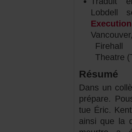
Traduit
Lobdel
Execution
Vancouver
Firehal
Theatre(
Résumé
Dansuncoll
prépare.Po
tueÉric.Ken
ainsiquelad