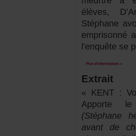
meurtrea
élèves,D'A
Stéphaneav
emprisonné
l'enquêtesep
Plusd'informations»
Extrait
«KENT:Voil
Apportele
(Stéphanehé
avantdecho