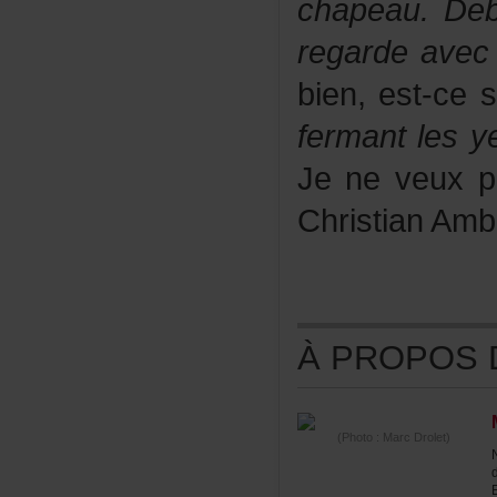
chapeau.Deb
regardeaveci
bien,est-ce
fermantlesy
Jeneveuxpa
ChristianAmb
ÀPROPOSDE
(Photo:MarcDrolet)