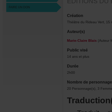
ÉDITIONSDUB
FAIREUNDON
Création
ThéâtreduRideauVert,15
Auteur(s)
Marie-ClaireBlais
(Auteurf
Publicvisé
14ansetplus
Durée
2h00
Nombredepersonnage
20Personnage(s),3Femme
Traduction