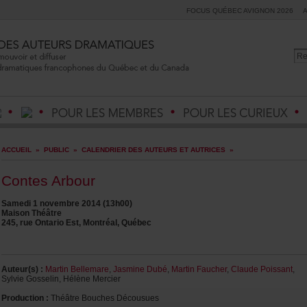
FOCUSQUÉBECAVIGNON2026
ACCUEIL
»
PUBLIC
»
CALENDRIERDESAUTEURSETAUTRICES
»
ContesArbour
Samedi1novembre2014(13h00)
MaisonThéâtre
245,rueOntarioEst,Montréal,Québec
Auteur(s):
MartinBellemare
,
JasmineDubé
,
MartinFaucher
,
ClaudePoissant
,
SylvieGosselin,HélèneMercier
Production:
ThéâtreBouchesDécousues