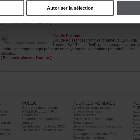
Formécommecomédienàl'Option-théâtreduCég
(Photo:YanickMacdonald)
deSaint-Hyacinthe(1982),MartinFaucherasigné
Autoriserlasélection
sapremièremiseenscèneavecÀquelleheureonmeurt?,uncollagequ'ila
effectuéàpartirdel'œuvreromanesquedeRéjeanDucharme.Cespectacleluia
valuleprixdela...
[Ensavoirplussurl'auteur]
ClaudePoissant
ClaudePoissantestl'undesfondateurs(1978)du
(Photo:Marie-ClaudeHamel)
ThéâtrePàP(PetitàPetit),unecompagnievouéea
théâtrecontemporainquiprésenteenmoyennedeuxcréationsparannéeainsi
qu'une...
[Ensavoirplussurl'auteur]
N
PUBLIC
POURLESMEMBRES
PO
Centrededocumentation
Activitésdramaturgiques
CU
ation
PREMIÈRELECTURE
Activitésdediffusion
Nouv
Marc
Divans-lits
Dépôtdetextes
Nouv
Calendrierdesauteurset
Protocoledemiseenpage
Sure
istration
autrices
Droitsd’auteur
Pour
LaSalledesmachines2022
Devenirunauteurouuneautrice
ense
dation
LaSalledesmachines2021
membre
Doss
onnels
AvantagesmembreduCEAD
Audi
Comitésdemembres
Lien