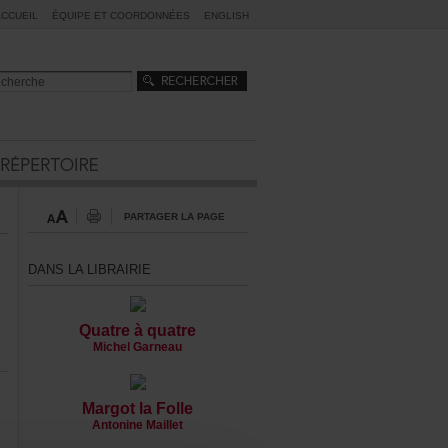
ACCUEIL
ÉQUIPEETCOORDONNÉES
ENGLISH
PARTAGERLAPAGE
DANSLALIBRAIRIE
Quatreàquatre
MichelGarneau
MargotlaFolle
AntonineMaillet