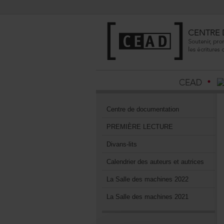
Centrededocumentation
PREMIÈRELECTURE
Divans-lits
Calendrierdesauteursetautrices
LaSalledesmachines2022
LaSalledesmachines2021