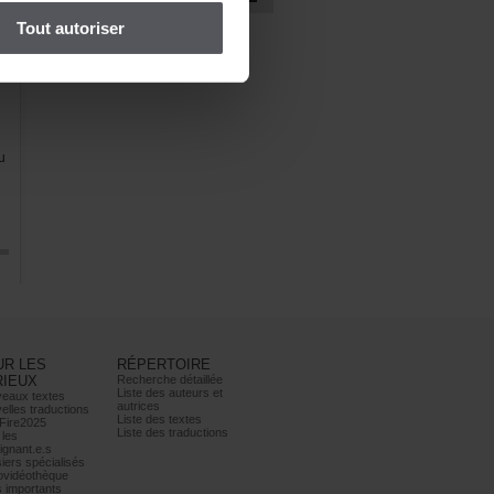
ep
Toutautoriser
u
URLES
RÉPERTOIRE
RIEUX
Recherchedétaillée
Listedesauteurset
eauxtextes
autrices
ellestraductions
Listedestextes
Fire2025
Listedestraductions
les
ignant.e.s
iersspécialisés
ovidéothèque
simportants