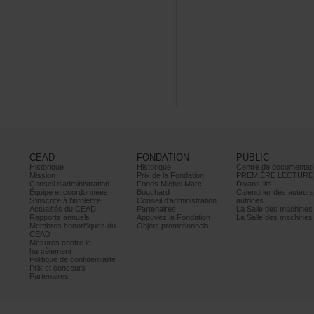
CEAD
FONDATION
PUBLIC
Historique
Historique
Centrededocumentati
Mission
PrixdelaFondation
PREMIÈRELECTURE
Conseild’administration
FondsMichelMarc
Divans-lits
Équipeetcoordonnées
Bouchard
Calendrierdesauteur
S’inscrireàl’infolettre
Conseild’administration
autrices
ActualitésduCEAD
Partenaires
LaSalledesmachine
Rapportsannuels
AppuyezlaFondation
LaSalledesmachine
Membreshonorifiquesdu
Objetspromotionnels
CEAD
Mesurescontrele
harcèlement
Politiquedeconfidentialité
Prixetconcours
Partenaires