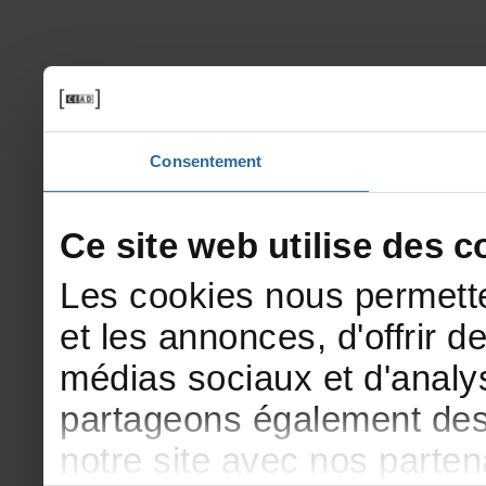
Consentement
Cesitewebutilisedesco
Lescookiesnouspermette
etlesannonces,d'offrirde
médiassociauxetd'analys
partageonségalementdesi
notresiteavecnosparte