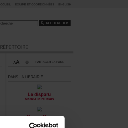
ACCUEIL
ÉQUIPEETCOORDONNÉES
ENGLISH
PARTAGERLAPAGE
DANSLALIBRAIRIE
Ledisparu
Marie-ClaireBlais
Doggy-Bag
PatricSaucier