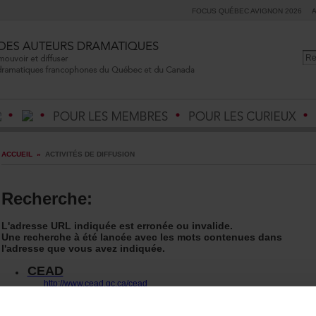
FOCUSQUÉBECAVIGNON2026
ACCUEIL
»
ACTIVITÉSDEDIFFUSION
Recherche:
L'adresseURLindiquéeesterronéeouinvalide.
Unerechercheàétélancéeaveclesmotscontenuesdans
l'adressequevousavezindiquée.
CEAD
http://www.cead.qc.ca/cead
Prixetconcours
http://www.cead.qc.ca/cead/prix-et-concours