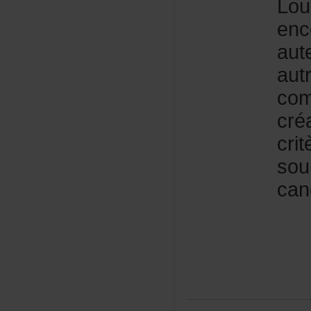
Lou
enc
aut
aut
com
cré
cri
sou
can