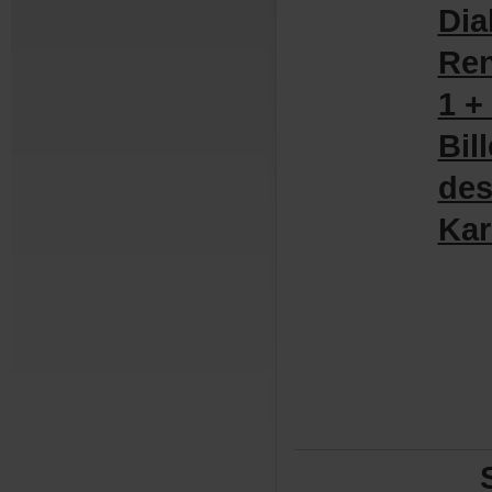
Dia
Re
1+
Bil
des
Ka