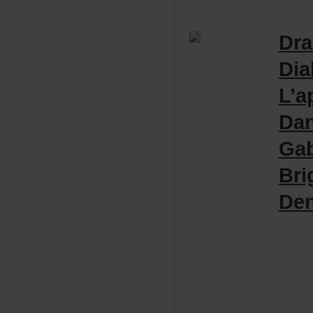
Dra
Di
L’a
Da
Gab
Br
De