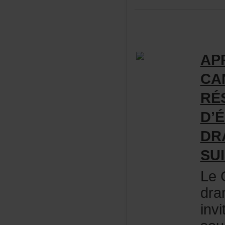
AP
CA
RÉ
D’
DR
SU
LeC
dra
inv