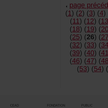
pageprécéd
(
1
)(
2
)(
3
)(
4
)
(
11
)(
12
)(
1
(
18
)(
19
)(
2
(
25
)(
26
)(
2
(
32
)(
33
)(
3
(
39
)(
40
)(
4
(
46
)(
47
)(
4
(
53
)(
54
)
CEAD
FONDATION
PUBLIC