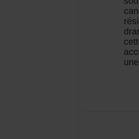
sou
can
rés
dra
cet
acc
une