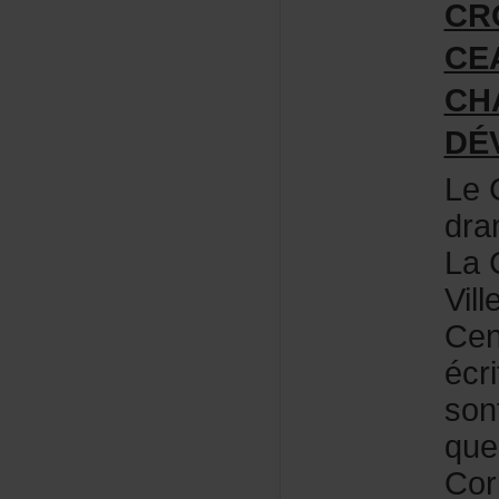
CR
CE
CH
DÉ
LeC
dra
LaC
Vil
Cen
écr
son
que
Cor