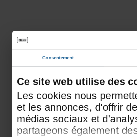
Consentement
Cesitewebutilisedesco
Lescookiesnouspermette
etlesannonces,d'offrirde
médiassociauxetd'analys
partageonségalementdesi