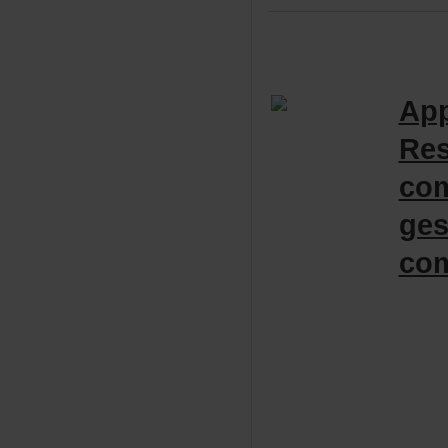
App
Re
co
ges
co