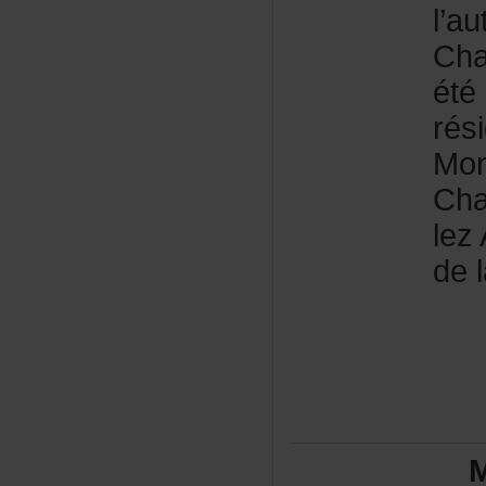
l’a
Cha
été
rés
Mon
Cha
lez
del