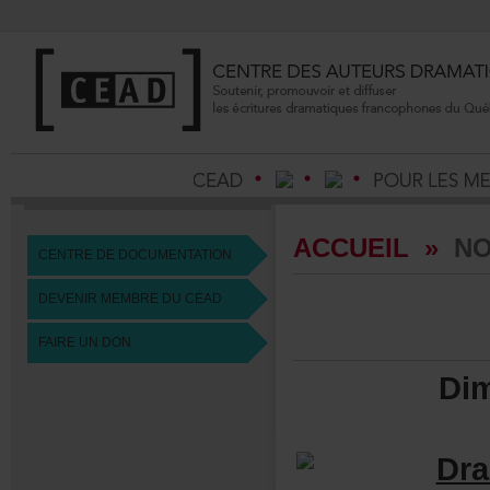
ACCUEIL
»
NO
CENTREDEDOCUMENTATION
DEVENIRMEMBREDUCEAD
FAIREUNDON
Di
Dr