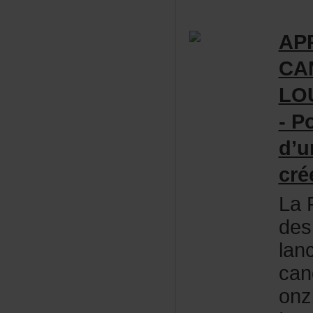
AP
CA
LO
-Po
d’u
cr
LaF
des
lan
can
onz