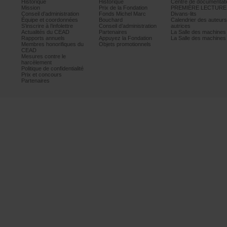
Historique
Historique
Centrededocumentati
Mission
PrixdelaFondation
PREMIÈRELECTURE
Conseild’administration
FondsMichelMarc
Divans-lits
Équipeetcoordonnées
Bouchard
Calendrierdesauteur
S’inscrireàl’infolettre
Conseild’administration
autrices
ActualitésduCEAD
Partenaires
LaSalledesmachine
Rapportsannuels
AppuyezlaFondation
LaSalledesmachine
Membreshonorifiquesdu
Objetspromotionnels
CEAD
Mesurescontrele
harcèlement
Politiquedeconfidentialité
Prixetconcours
Partenaires