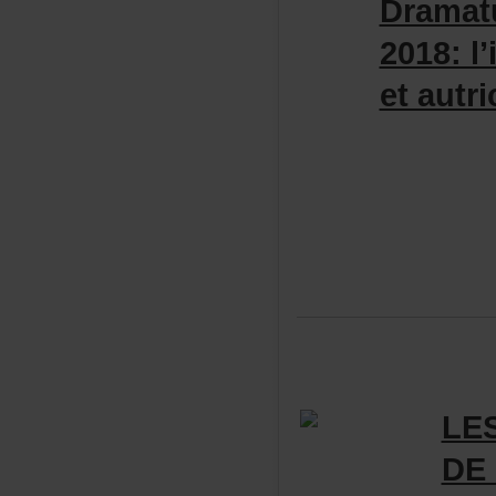
Dramat
2018:l’
etautri
LE
DE