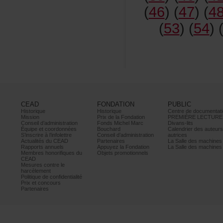
(
46
)(
47
)(
4
(
53
)(
54
)
CEAD
FONDATION
PUBLIC
Historique
Historique
Centrededocumentati
Mission
PrixdelaFondation
PREMIÈRELECTURE
Conseild’administration
FondsMichelMarc
Divans-lits
Équipeetcoordonnées
Bouchard
Calendrierdesauteur
S’inscrireàl’infolettre
Conseild’administration
autrices
ActualitésduCEAD
Partenaires
LaSalledesmachine
Rapportsannuels
AppuyezlaFondation
LaSalledesmachine
Membreshonorifiquesdu
Objetspromotionnels
CEAD
Mesurescontrele
harcèlement
Politiquedeconfidentialité
Prixetconcours
Partenaires