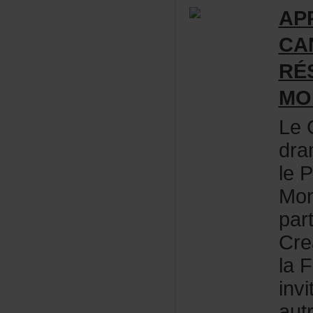
AP
CA
RÉ
MO
LeC
dra
leP
Mon
par
Cre
laF
inv
aut