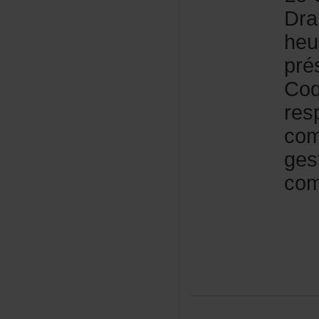
Dra
he
pré
Coq
res
com
ges
com