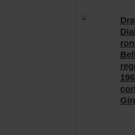
Dra
Dia
ro
Bel
reg
196
co
Gir