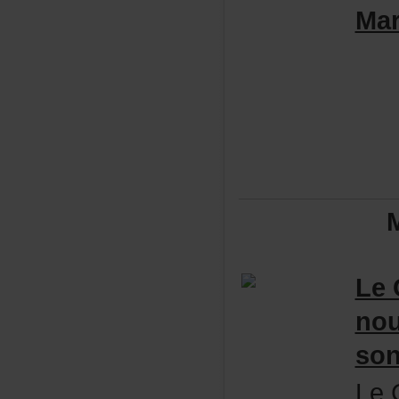
Mar
Le
no
so
LeC