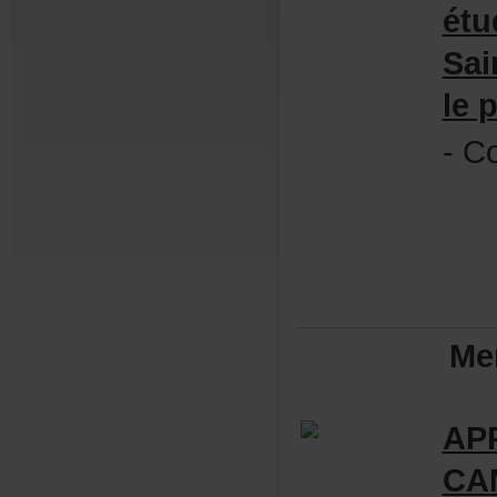
ét
Sai
lep
-Co
Me
AP
CA