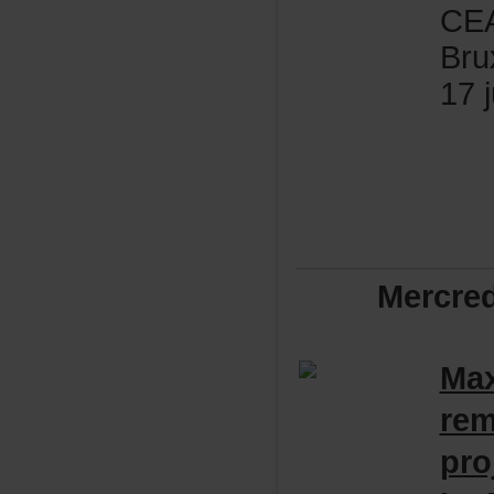
CEA
Bru
17j
Mercre
Ma
rem
pro