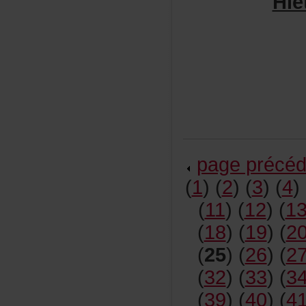
Hie
pageprécéd
(
1
)(
2
)(
3
)(
4
)
(
11
)(
12
)(
1
(
18
)(
19
)(
2
(
25
)(
26
)(
2
(
32
)(
33
)(
3
(
39
)(
40
)(
4