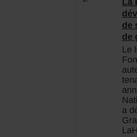
La
dév
de
deg
Lel
Fon
aut
ten
ann
Nat
adé
Gra
LaH