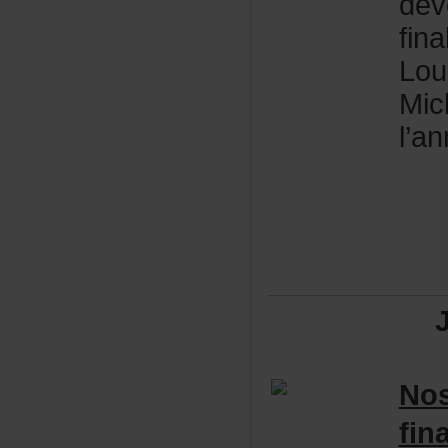
dév
fin
Lou
Mic
l’a
No
fin