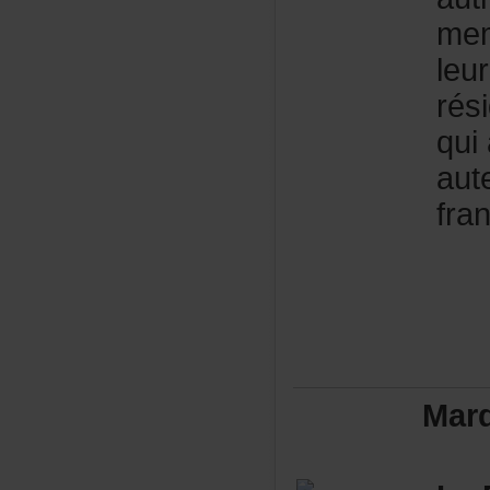
me
leu
rés
qui
aut
fra
Mar