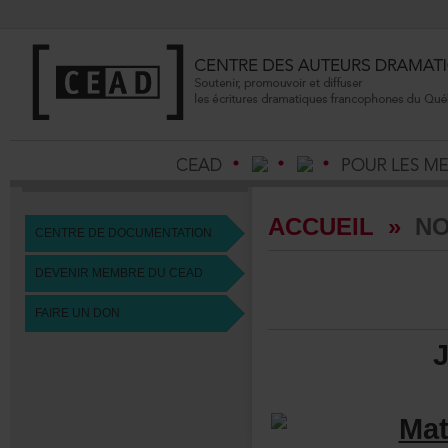
ACCUEIL
»
NO
CENTREDEDOCUMENTATION
DEVENIRMEMBREDUCEAD
FAIREUNDON
Mat