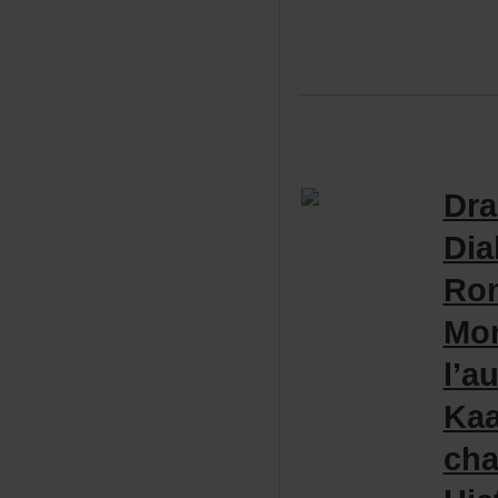
Dra
Dia
Ro
Mo
l’a
Ka
cha