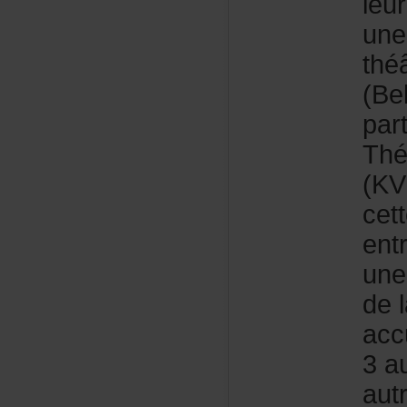
leu
une
thé
(Be
par
Thé
(KV
cet
en
une
del
acc
3a
aut