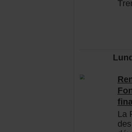
Tre
Lun
Re
Fon
fin
LaF
des