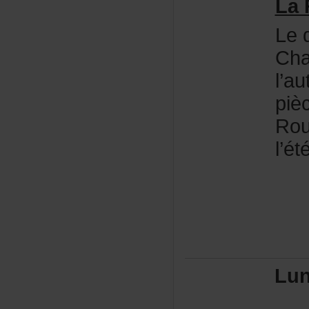
LaR
Led
Ch
l’a
piè
Rou
l’é
Lu