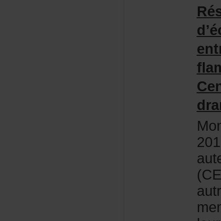
Rés
d’é
ent
fl
Cen
dr
Mon
20
aut
(CE
aut
me