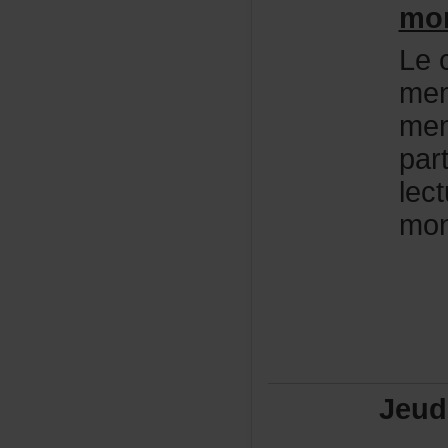
mo
Lec
mem
me
par
lec
mo
Jeud