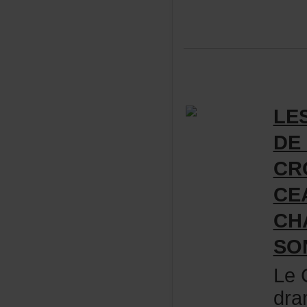
LE
DE
CR
CE
CH
SO
LeC
dra