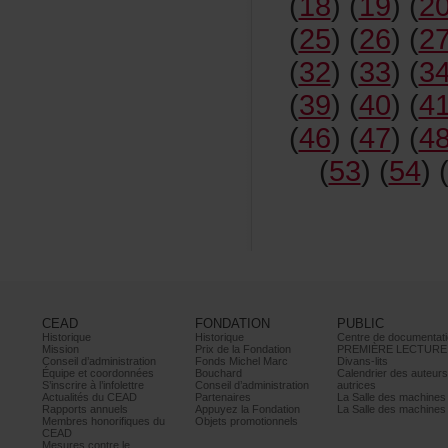
(
18
)(
19
)(
2
(
25
)(
26
)(
2
(
32
)(
33
)(
3
(
39
)(
40
)(
4
(
46
)(
47
)(
4
(
53
)(
54
)
CEAD
FONDATION
PUBLIC
Historique
Historique
Centrededocumentati
Mission
PrixdelaFondation
PREMIÈRELECTURE
Conseild’administration
FondsMichelMarc
Divans-lits
Équipeetcoordonnées
Bouchard
Calendrierdesauteur
S’inscrireàl’infolettre
Conseild’administration
autrices
ActualitésduCEAD
Partenaires
LaSalledesmachine
Rapportsannuels
AppuyezlaFondation
LaSalledesmachine
Membreshonorifiquesdu
Objetspromotionnels
CEAD
Mesurescontrele