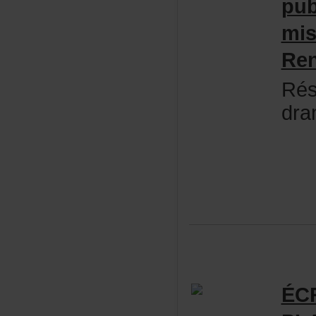
pu
mi
Ren
Rés
dr
ÉC