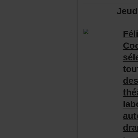
Jeud
Fél
Coc
sél
tou
des
thé
lab
aut
dra