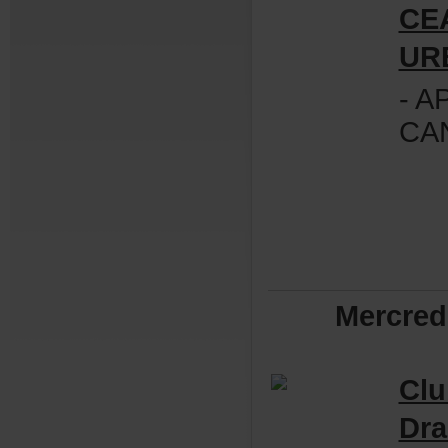
CE
UR
-A
CA
Mercre
Clu
Dra