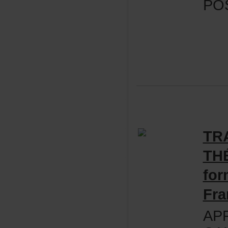
PO
TR
TH
for
Fra
AP