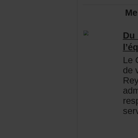
Me
Du
l’
LeC
dev
Rey
adm
res
ser