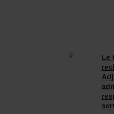
Le
rec
Adj
adm
res
se