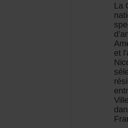
LaC
nat
spe
d’a
Amé
etl
Nic
sél
rés
ent
Vil
da
Fra