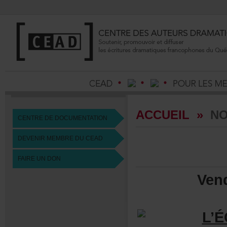
ACCUEIL
»
NO
CENTREDEDOCUMENTATION
DEVENIRMEMBREDUCEAD
FAIREUNDON
Ven
L’