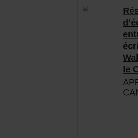
Rés
d’é
ent
écr
Wal
le
AP
CA