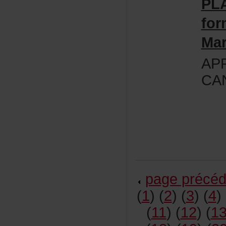
PL
for
Mar
AP
CA
pageprécéd
(
1
)(
2
)(
3
)(
4
)
(
11
)(
12
)(
1