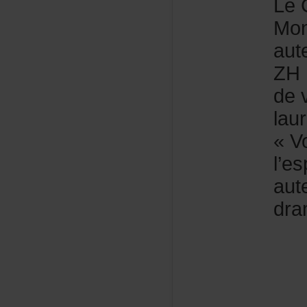
LeC
Mon
aut
ZHF
dev
lau
«Vo
l’e
aut
dra