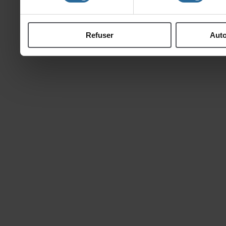
ontcollectéeslorsdevotre
Refuser
Auto