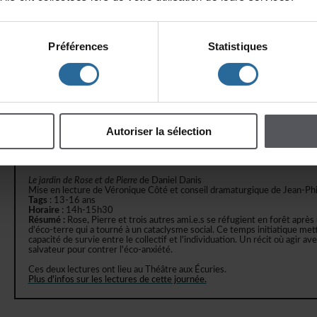
CesdeuxlecturesontlieuàlaMaisonThéâtre.
Plusd'infossurleslecturesdecettejournée.
Préférences
Statistiques
MERCREDI12NOVEMBREAUTHÉÂTREAUXÉCURIES
Lalistedeschosesquivontfinir
deTina-èveProvost
MiseenlecturedeVincentRoyetconseildramaturgiquedeSashaDion
Tags:
7-10ans
Horaire
:10h-11h30
Autoriserlasélection
Résumé:
Danslacourd'école,Jasmines'inquiète,persuadéequesamè
accidentdevoiture,elleinventedesrituelsmagiquesavecsonamieCat
l'accident.Entrejeuxabsurdes,chansonsimproviséesetrecettesdégoûtan
sublimentlapeurdeperdreenutilisantleurimaginationdébridée.
LejardindeRoseetdePierre
deDanielDanis
MiseenlecturedeVéroniqueCôtéetconseildramaturgiquedeJean-Phi
Tags
:13-16ans
Horaire
:14h-15h30
Résumé:
Rose,Pierreettroisautresami.e.sseréfugientenforêtaprès
d'éco-terrequiatournéàuncataclysmesocial.Cetempsinitiatiquemett
capacitédesurvieentrelecollectifetl'individuation.Unrécitoùagirav
salvateurpourcontrerl'éco-anxiété.
CesdeuxlecturesontlieuauThéâtreauxÉcuries.
Plusd'infossurleslecturesdecettejournée.