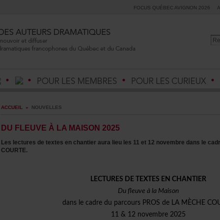
FOCUSQUÉBECAVIGNON2026
ACCUEIL
»
NOUVELLES
DUFLEUVEÀLAMAISON2025
Leslecturesdetextesenchantierauralieules11et12novembredansleca
COURTE.
LECTURESDETEXTESENCHANTIER
DufleuveàlaMaison
danslecadreduparcoursPROSdeLAMÈCHECO
11&12novembre2025