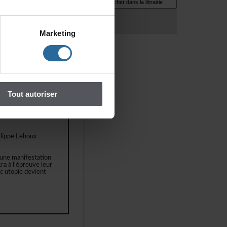
Marketing
Toutautoriser
revamourirdansun
houpourarrêter
tes,lesfillettes
lippeLehoux
unemanifestation
raàl'épreuveleur
ecutopiedevient