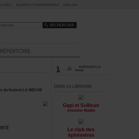
ACCUEIL
ÉQUIPEETCOORDONNÉES
ENGLISH
PARTAGERLA
PAGE
DANSLALIBRAIRIE
dredufestivalLAMÈCHE
GapietSullivan
AntonineMaillet
URTE
Leclubdes
éphémères