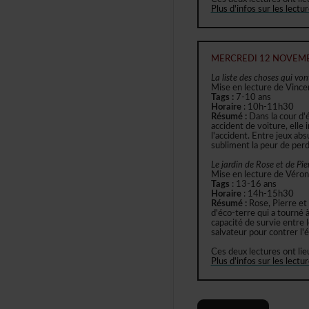
Plusd'infossurleslectu
MERCREDI12NOVEM
Lalistedeschosesquivont
MiseenlecturedeVince
Tags:
7-10ans
Horaire
:10h-11h30
Résumé:
Danslacourd'
accidentdevoiture,ell
l'accident.Entrejeuxabs
sublimentlapeurdeperdr
LejardindeRoseetdePier
MiseenlecturedeVéroni
Tags
:13-16ans
Horaire
:14h-15h30
Résumé:
Rose,Pierreet
d'éco-terrequiatournéà
capacitédesurvieentrel
salvateurpourcontrerl'é
Cesdeuxlecturesontlie
Plusd'infossurleslectu