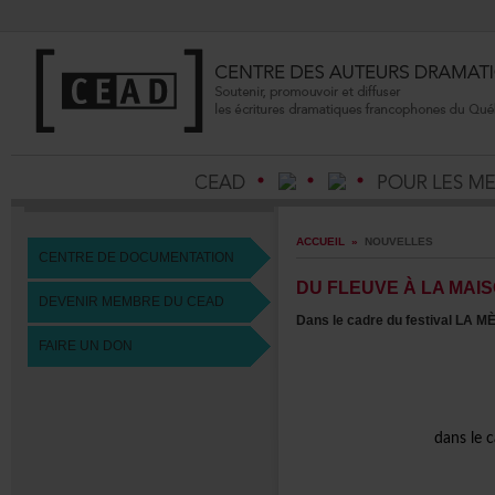
ACCUEIL
»
NOUVELLES
CENTREDEDOCUMENTATION
DUFLEUVEÀLAMAIS
DEVENIRMEMBREDUCEAD
DanslecadredufestivalLAM
FAIREUNDON
dansle