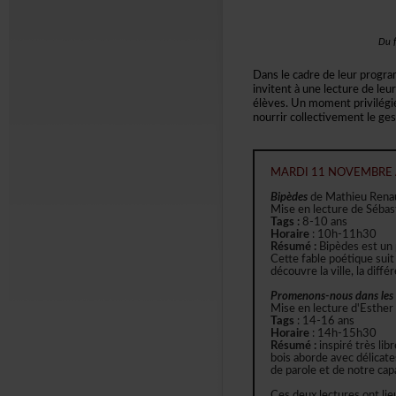
Duf
Danslecadredeleurprogra
invitentàunelecturedeleu
élèves.Unmomentprivilégi
nourrircollectivementleges
MARDI11NOVEMBRE
Bipèdes
deMathieuRena
MiseenlecturedeSébas
Tags:
8-10ans
Horaire
:10h-11h30
Résumé:
Bipèdesestun
Cettefablepoétiquesui
découvrelaville,ladiff
Promenons-nousdansles
Miseenlectured'Esther
Tags
:14-16ans
Horaire
:14h-15h30
Résumé:
inspirétrèsli
boisabordeavecdélicate
deparoleetdenotrecapa
Cesdeuxlecturesontlie