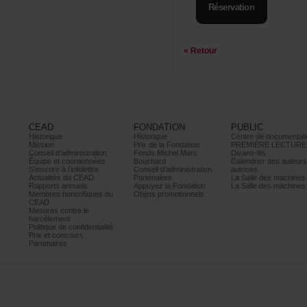
Réservation
«Retour
CEAD
FONDATION
PUBLIC
Historique
Historique
Centrededocumentati
Mission
PrixdelaFondation
PREMIÈRELECTURE
Conseild’administration
FondsMichelMarc
Divans-lits
Équipeetcoordonnées
Bouchard
Calendrierdesauteur
S’inscrireàl’infolettre
Conseild’administration
autrices
ActualitésduCEAD
Partenaires
LaSalledesmachine
Rapportsannuels
AppuyezlaFondation
LaSalledesmachine
Membreshonorifiquesdu
Objetspromotionnels
CEAD
Mesurescontrele
harcèlement
Politiquedeconfidentialité
Prixetconcours
Partenaires