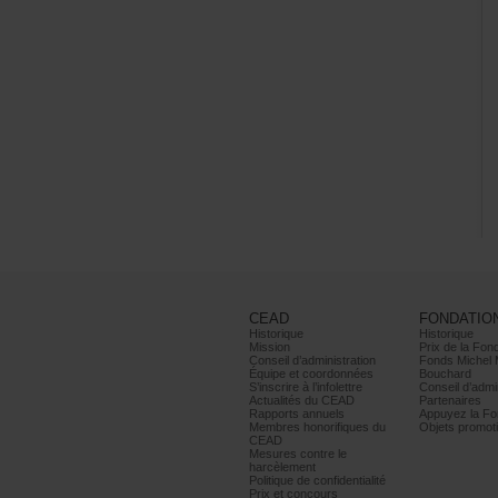
CEAD
FONDATIO
Historique
Historique
Mission
PrixdelaFond
Conseild’administration
FondsMichel
Équipeetcoordonnées
Bouchard
S’inscrireàl’infolettre
Conseild’admin
ActualitésduCEAD
Partenaires
Rapportsannuels
AppuyezlaFon
Membreshonorifiquesdu
Objetspromoti
CEAD
Mesurescontrele
harcèlement
Politiquedeconfidentialité
Prixetconcours