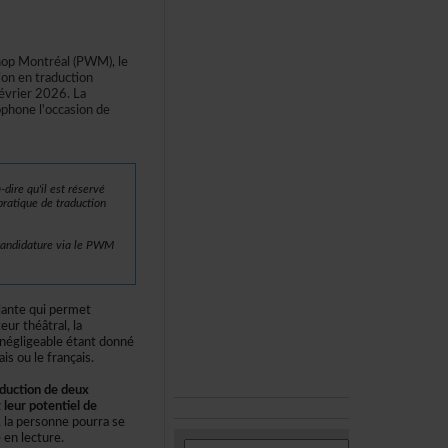
hopMontréal(PWM),le
ionentraduction
évrier2026.La
ophonel'occasionde
direqu'ilestréservé
atiquedetraduction
rcandidaturevialePWM
ulantequipermet
urthéâtral,la
égligeableétantdonné
isoulefrançais.
ductiondedeux
leurpotentielde
,lapersonnepourrase
enlecture.