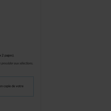
x2pages).
océderauxsélections.
encopiedevotre