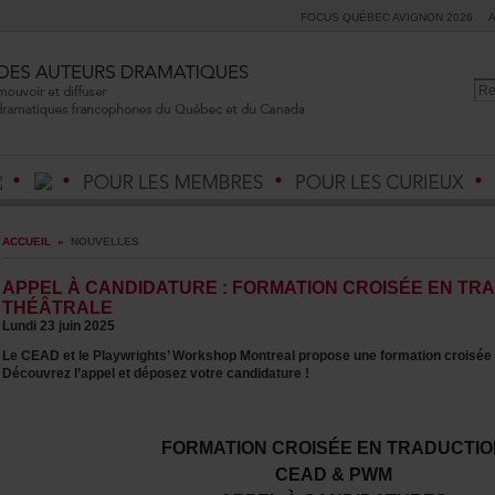
FOCUSQUÉBECAVIGNON2026
ACCUEIL
»
NOUVELLES
APPELÀCANDIDATURE:FORMATIONCROISÉEENTRA
THÉÂTRALE
Lundi23juin2025
LeCEADetlePlaywrights’WorkshopMontrealproposeuneformationcroiséeen
Découvrezl’appeletdéposezvotrecandidature!
FORMATIONCROISÉEENTRADUCTIO
CEAD&PWM