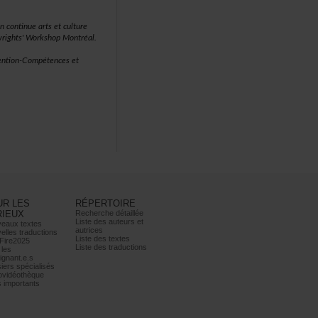
ncontinueartsetculture
rights'WorkshopMontréal.
ntion-Compétenceset
URLES
RÉPERTOIRE
RIEUX
Recherchedétaillée
Listedesauteurset
eauxtextes
autrices
ellestraductions
Listedestextes
Fire2025
Listedestraductions
les
ignant.e.s
iersspécialisés
ovidéothèque
simportants