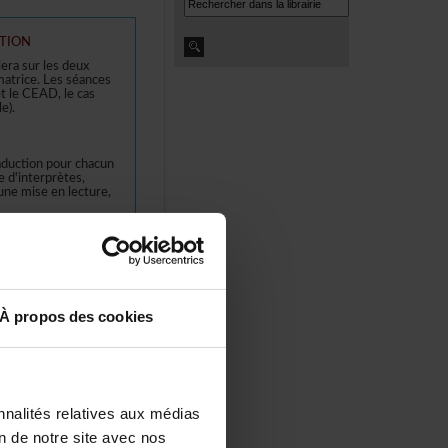
TION
llerasurlesdeux
atrice.Lesséances
eetleCEAD,lecas
e).
aductionpourchacun
'interprètes,
unemiseenlecture,
firmer),
Àproposdescookies
antàl'extérieurdela
elonlescas).
nalitésrelativesauxmédias
iondenotresiteavecnos