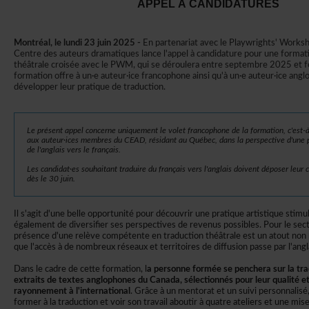
APPELÀCANDIDATURES
Montréal,lelundi23juin2025-
EnpartenariataveclePlaywrights'Works
Centredesauteursdramatiqueslancel'appelàcandidaturepouruneformat
théâtralecroiséeaveclePWM,quisedérouleraentreseptembre2025etf
formationoffreàun·eauteur·icefrancophoneainsiqu'àun·eauteur·iceangl
développerleurpratiquedetraduction.
Leprésentappelconcerneuniquementlevoletfrancophonedelaformation,c'est-à-
auxauteur·icesmembresduCEAD,résidantauQuébec,danslaperspectived'unepr
del'anglaisverslefrançais.
Lescandidat·essouhaitanttraduiredufrançaisversl'anglaisdoiventdéposerleu
dèsle30juin.
Ils'agitd'unebelleopportunitépourdécouvrirunepratiqueartistiquestim
égalementdediversifiersesperspectivesderevenuspossibles.Pourlesecte
présenced'unerelèvecompétenteentraductionthéâtraleestunatoutnonn
quel'accèsàdenombreuxréseauxetterritoiresdediffusionpasseparl'angla
Danslecadredecetteformation,l
apersonneforméesepencherasurlatra
extraitsdetextesanglophonesduCanada,sélectionnéspourleurqualitéet
rayonnementàl'international
.Grâceàunmentoratetunsuivipersonnalisé
formeràlatraductionetvoirsontravailaboutiràquatreateliersetunemise