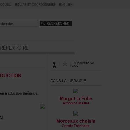
ACCUEIL
ÉQUIPEETCOORDONNÉES
ENGLISH
PARTAGERLA
PAGE
DUCTION
DANSLALIBRAIRIE
traductionthéâtrale.
MargotlaFolle
AntonineMaillet
N
Morceauxchoisis
CaroleFréchette