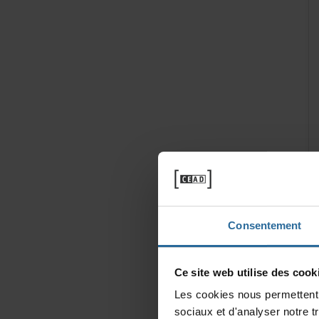
Consentement
Cesitewebutilisedescooki
Lescookiesnouspermettentd
sociauxetd'analysernotret