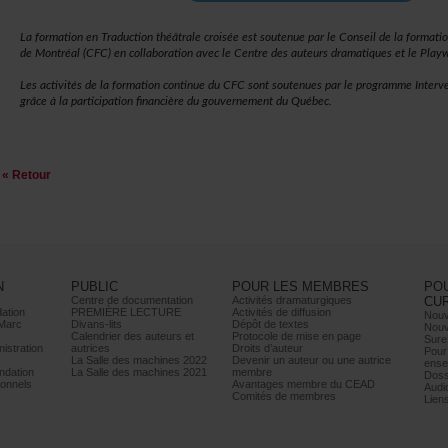
LaformationenTraductionthéâtralecroiséeestsoutenueparleConseildelaformatio
deMontréal(CFC)encollaborationavecleCentredesauteursdramatiquesetlePlayw
LesactivitésdelaformationcontinueduCFCsontsoutenuesparleprogrammeInterve
grâceàlaparticipationfinancièredugouvernementduQuébec.
«Retour
N
PUBLIC
POURLESMEMBRES
PO
Centrededocumentation
Activitésdramaturgiques
CU
ation
PREMIÈRELECTURE
Activitésdediffusion
Nouv
Marc
Divans-lits
Dépôtdetextes
Nouv
Calendrierdesauteurset
Protocoledemiseenpage
Sure
istration
autrices
Droitsd’auteur
Pour
LaSalledesmachines2022
Devenirunauteurouuneautrice
ense
dation
LaSalledesmachines2021
membre
Doss
onnels
AvantagesmembreduCEAD
Audi
Comitésdemembres
Lien