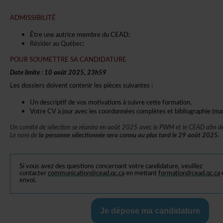
ADMISSIBILITÉ
ÊtreuneautricemembreduCEAD;
RésiderauQuébec;
POURSOUMETTRESACANDIDATURE
Datelimite:10août2025,23h59
Lesdossiersdoiventcontenirlespiècessuivantes:
Undescriptifdevosmotivationsàsuivrecetteformation,
VotreCVàjouraveclescoordonnéescomplètesetbibliographie(ma
Uncomitédesélectionseréuniraenaoût2025aveclePWMetleCEADafindepr
Lenomde
lapersonnesélectionnéeseraconnuauplustardle29août2025
.
Sivousavezdesquestionsconcernantvotrecandidature,veuillez
contacter
communication@cead.qc.ca
enmettant
formation@cead.qc.ca
envoi.
Jedéposemacandidature