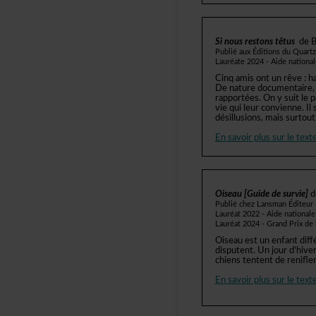
Sinousrestonstêtus
deB
PubliéauxÉditionsduQuar
Lauréate2024-Aidenationa
Cinqamisontunrêve:hab
Denaturedocumentaire,
rapportées.Onysuitlep
viequileurconvienne.Il
désillusions,maissurtou
Ensavoirplussurletexte
Oiseau[Guidedesurvie]
d
PubliéchezLansmanÉditeur-d
Lauréat2022-Aidenational
Lauréat2024-GrandPrixdel
Oiseauestunenfantdiff
disputent.Unjourd'hive
chienstententderenifl
Ensavoirplussurletexte