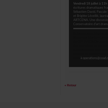
Vendredi18juilletà11
écrituresdramatiquesf
SébastienDavid,Pascale
etBrigitteLéveillé,laur
ARTCENA.Unediscussion
Conservatoired'artdram
Échangeravecl'équipe
NotezqueMarilynCarnie
duOFFAVIGNONàpartirdu
desopérationsetdespar
àcommuniqueravecnouss
prendreunrendez-vousa
nous
à
operations@cead.q
«Retour