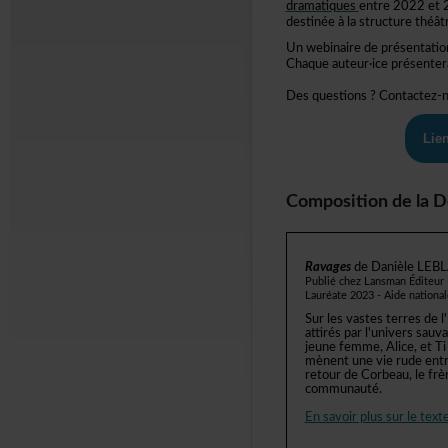
dramatiques
entre2022et2
destinéeàlastructurethéâtr
Unwebinairedeprésentat
Chaqueauteur·iceprésenter
Desquestions?Contactez-
Lie
CompositiondelaD
Ravages
deDanièleLEB
PubliéchezLansmanÉditeur
Lauréate2023-Aidenationa
Surlesvastesterresdel'
attirésparl'universsau
jeunefemme,Alice,etTi
mènentunevierudeentrel
retourdeCorbeau,lefrèr
communauté.
Ensavoirplussurletexte