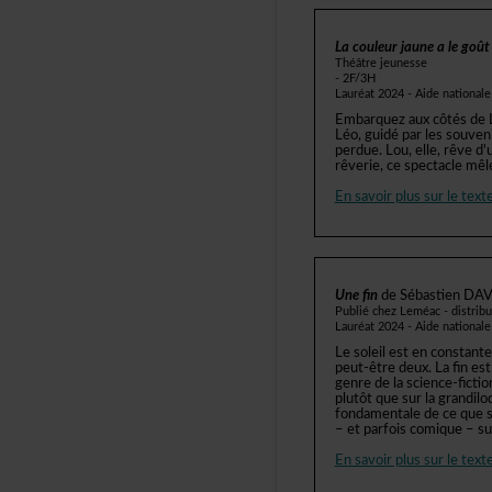
Lacouleurjaunealegoût
Théâtrejeunesse
-2F/3H
Lauréat2024-Aidenational
EmbarquezauxcôtésdeL
Léo,guidéparlessouven
perdue.Lou,elle,rêved
rêverie,cespectaclemê
Ensavoirplussurletexte
Unefin
deSébastienDAV
PubliéchezLeméac-distribut
Lauréat2024-Aidenational
Lesoleilestenconstante
peut-êtredeux.Lafines
genredelascience-fictio
plutôtquesurlagrandilo
fondamentaledecequesi
–etparfoiscomique–sur
Ensavoirplussurletexte