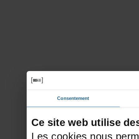
Consentement
Cesitewebutilisede
Lescookiesnousperme