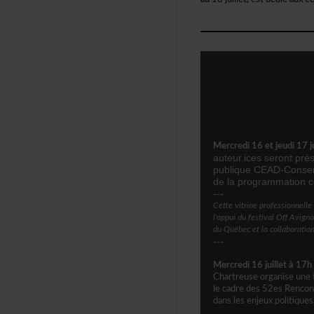
Suiteauwebinaireousivo
vous:
Rencontrerlesauteur.ric
FOCUSQUÉBEC/ARTCENA
Mercredi16etjeudi17
auteur.icesserontpr
publiqueCEAD-Conser
delaprogrammationc
---
Cettevitrineprofessionnel
l'appuidufestivalOffAvig
duQuébecetlacollaboratio
---
Mercredi16juilletà1
Chartreuseorganiseune
lecadredes52esRencontr
danslesenjeuxpolitique