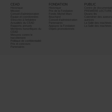
CEAD
FONDATION
PUBLIC
Historique
Historique
Centrededocumentati
Mission
PrixdelaFondation
PREMIÈRELECTURE
Conseild’administration
FondsMichelMarc
Divans-lits
Équipeetcoordonnées
Bouchard
Calendrierdesauteur
S’inscrireàl’infolettre
Conseild’administration
autrices
ActualitésduCEAD
Partenaires
LaSalledesmachine
Rapportsannuels
AppuyezlaFondation
LaSalledesmachine
Membreshonorifiquesdu
Objetspromotionnels
CEAD
Mesurescontrele
harcèlement
Politiquedeconfidentialité
Prixetconcours
Partenaires