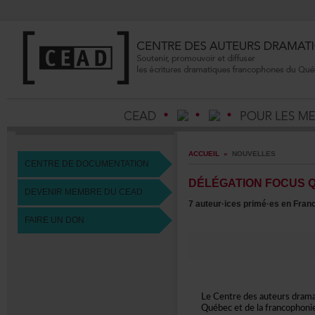
ACCUEIL
»
NOUVELLES
CENTREDEDOCUMENTATION
DÉLÉGATIONFOCUS
DEVENIRMEMBREDUCEAD
7auteur·icesprimé·esenFran
FAIREUNDON
LeCentredesauteursdram
Québecetdelafrancophoni