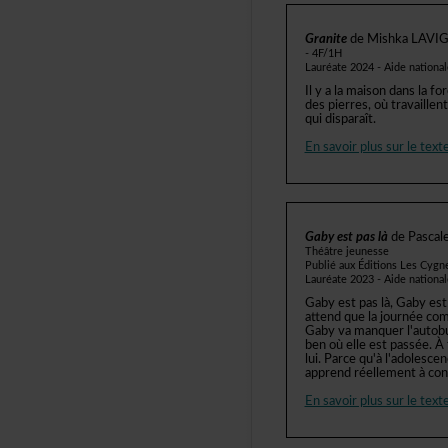
Granite
deMishkaLAVI
-4F/1H
Lauréate2024-Aidenationa
Ilyalamaisondanslafor
despierres,oùtravaille
quidisparaît.
Ensavoirplussurletexte
Gabyestpaslà
dePasca
Théâtrejeunesse
PubliéauxÉditionsLesCygn
Lauréate2023-Aidenationa
Gabyestpaslà,Gabyestp
attendquelajournéecom
Gabyvamanquerl'autob
benoùelleestpassée.À
lui.Parcequ'àl'adolesc
apprendréellementàconn
Ensavoirplussurletexte