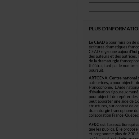
PLUSD'INFORMATIO
LeCEAD
apourmissiondeso
écrituresdramatiquesfra
CEADregroupeaujourd'huip
desauteursetdesautrices
deladramaturgiefrancoph
théâtral,tantparlenombre
poursuit.
ARTCENA,Centrenationald
auteur·ices,apourobjectif
Francophonie.L'
Aidenation
d'évaluationrigoureuxme
pourobjectifderepérerde
peutapporteruneaidede1
structures,surcontratdece
dramaturgiefrancophone
collaborationFrance-Québec
AF&Cestl'associationquic
quelespublics.Ellepropose
etprogrammeplusde300év
au18juillet,estdédiéauxéc