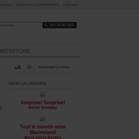
ACCUEIL
ÉQUIPEETCOORDONNÉES
ENGLISH
PARTAGERLAPAGE
DANSLALIBRAIRIE
Surprise!Surprise!
MichelTremblay
Toutlemondeaime
Marineland
Marie-JoséeBastien