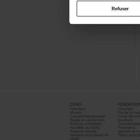
Refuser
CEAD
FONDATIO
Historique
Historique
Mission
PrixdelaFond
Conseild’administration
FondsMichel
Équipeetcoordonnées
Bouchard
S’inscrireàl’infolettre
Conseild’admin
ActualitésduCEAD
Partenaires
Rapportsannuels
AppuyezlaFon
Membreshonorifiquesdu
Objetspromoti
CEAD