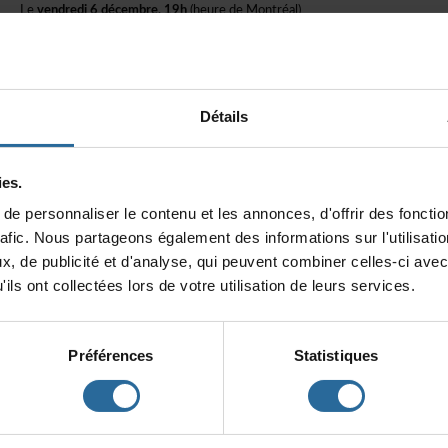
Le
vendredi6décembre,19h
(heuredeMontréal)
>Salled'essaiduCEADetenlignesurZOOM.
>Bar&croustillescraquantes.
Lesplacessontlimitées!
Réservezmaintenant.
Détails
Événementgratuit(unecontributionàlaFondationduCEADest
encouragé)
es.
Réservation
epersonnaliserlecontenuetlesannonces,d'offrirdesfonction
rafic.Nouspartageonségalementdesinformationssurl'utilisat
LienZOOM
x,depublicitéetd'analyse,quipeuventcombinercelles-ciavec
ilsontcollectéeslorsdevotreutilisationdeleursservices.
Vendredi6décembre19:00(heuredel'est)/20:00(heuredel'Atlantique)/16:00
(heureduPacifique).
Préférences
Statistiques
JEAN-MARCDALPÉ
Avecsesœuvrespuissantesausouffleunique,ledramaturge
Jean-Marc
Dalpé
enrichitlascènethéâtraleduQuébecetdel'Ontariodepuis40ans.
Aprèsunbaccalauréatenartdramatiquedel'Universitéd'Ottawa,le