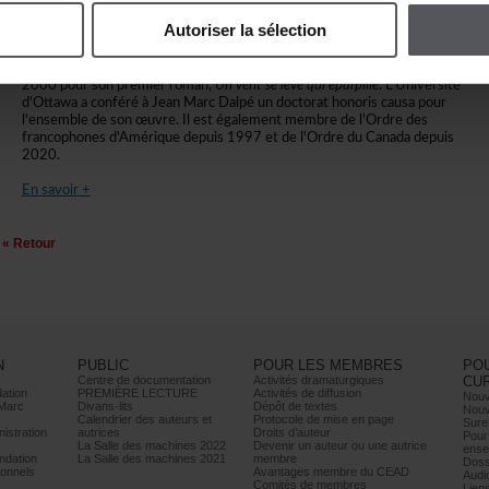
Franco-OntarienpoursuitsaformationauConservatoiredeQuébec.Dans
Autoriserlasélection
lesannées1980,àSudbury,auThéâtreduNouvel-Ontario,ilprésentesa
pièce
LeChien
quiremportelePrixduGouverneurgénéralen1988.Il
raflelesmêmeshonneursen1999pourlerecueil
Iln'yaquel'amour
eten
2000poursonpremierroman,
Unventselèvequiéparpille
.L'Université
d'OttawaaconféréàJeanMarcDalpéundoctorathonoriscausapour
l'ensembledesonœuvre.Ilestégalementmembredel'Ordredes
francophonesd'Amériquedepuis1997etdel'OrdreduCanadadepuis
2020.
Ensavoir+
«Retour
N
PUBLIC
POURLESMEMBRES
PO
Centrededocumentation
Activitésdramaturgiques
CU
ation
PREMIÈRELECTURE
Activitésdediffusion
Nouv
Marc
Divans-lits
Dépôtdetextes
Nouv
Calendrierdesauteurset
Protocoledemiseenpage
Sure
istration
autrices
Droitsd’auteur
Pour
LaSalledesmachines2022
Devenirunauteurouuneautrice
ense
dation
LaSalledesmachines2021
membre
Doss
onnels
AvantagesmembreduCEAD
Audi
Comitésdemembres
Lien