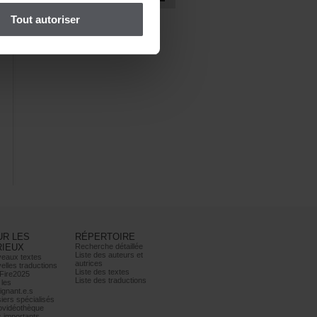
Toutautoriser
URLES
RÉPERTOIRE
RIEUX
Recherchedétaillée
Listedesauteurset
eauxtextes
autrices
ellestraductions
Listedestextes
Fire2025
Listedestraductions
les
ignant.e.s
iersspécialisés
ovidéothèque
simportants