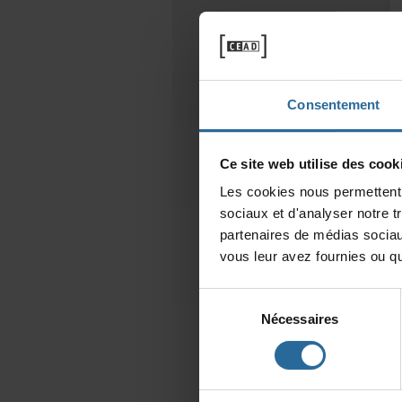
Consentement
Cesitewebutilisedescooki
Lescookiesnouspermettentd
sociauxetd'analysernotret
partenairesdemédiassociau
vousleuravezfourniesouqu'
Sélection
Nécessaires
du
consentement