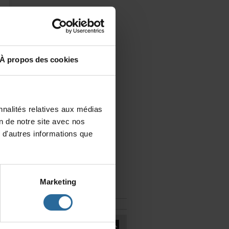
Àproposdescookies
nalitésrelativesauxmédias
iondenotresiteavecnos
d'autresinformationsque
Marketing