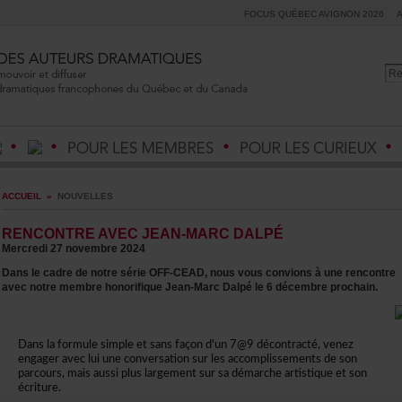
FOCUSQUÉBECAVIGNON2026
ACCUEIL
»
NOUVELLES
RENCONTREAVECJEAN-MARCDALPÉ
Mercredi27novembre2024
DanslecadredenotresérieOFF-CEAD,nousvousconvionsàunerencontre
avecnotremembrehonorifiqueJean-MarcDalpéle6décembreprochain.
Danslaformulesimpleetsansfaçond'un7@9décontracté,venez
engageravecluiuneconversationsurlesaccomplissementsdeson
parcours,maisaussipluslargementsursadémarcheartistiqueetson
écriture.