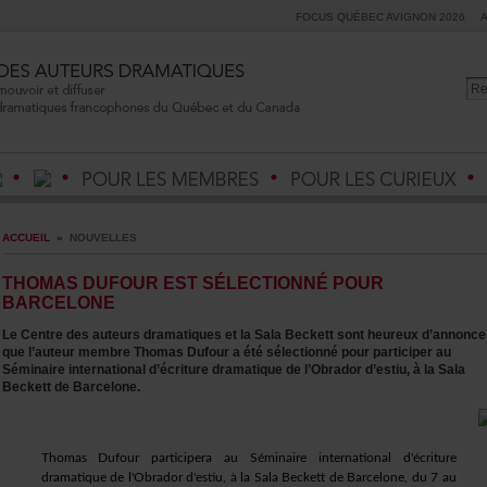
FOCUSQUÉBECAVIGNON2026
ACCUEIL
»
NOUVELLES
THOMASDUFOURESTSÉLECTIONNÉPOUR
BARCELONE
LeCentredesauteursdramatiquesetlaSalaBeckettsontheureuxd’annonce
quel’auteurmembreThomasDufouraétésélectionnépourparticiperau
Séminaireinternationald’écrituredramatiquedel’Obradord’estiu,àlaSala
BeckettdeBarcelone.
ThomasDufourparticiperaauSéminaireinternationald'écriture
dramatiquedel'Obradord'estiu,àlaSalaBeckettdeBarcelone,du7au