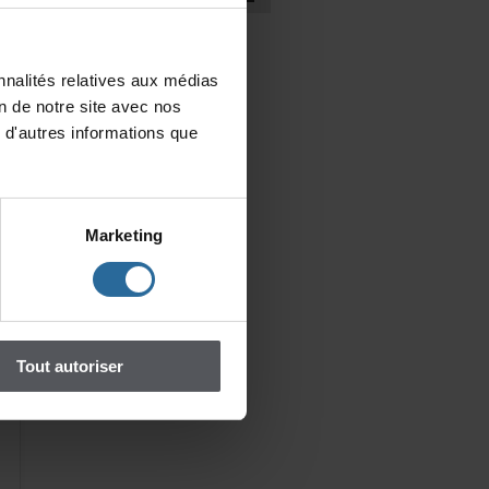
nalitésrelativesauxmédias
iondenotresiteavecnos
d'autresinformationsque
Marketing
Toutautoriser