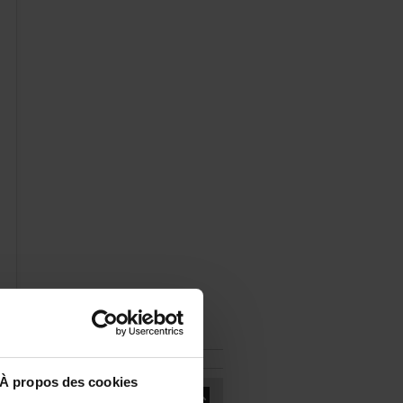
Àproposdescookies