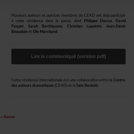
PlusieursauteursetautricesmembresduCEADontdéjàparticipé
àcetterésidencedanslepassé,dont
PhilippeDucros
,
David
Paquet
,
SarahBerthiaume
,
ChristianLapointe
.
Jean-Denis
Beaudoin
et
ElieMarchand
.
Lirelecommuniqué(versionpdf)
Cetterésidenceinternationaleestunecollaborationentrele
Centre
desauteursdramatiques
(CEAD)etla
SalaBeckett.
«Retour