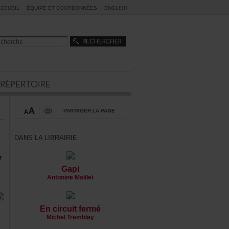
ACCUEIL
ÉQUIPEETCOORDONNÉES
ENGLISH
PARTAGERLAPAGE
DANSLALIBRAIRIE
r
Gapi
AntonineMaillet
Encircuitfermé
MichelTremblay