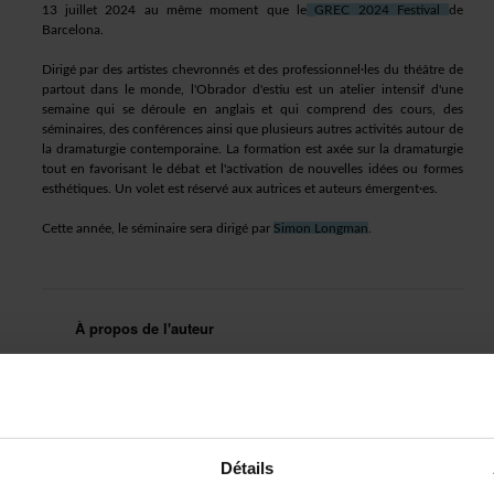
13juillet2024aumêmemomentquele
GREC2024Festival
de
Barcelona.
Dirigépardesartisteschevronnésetdesprofessionnel·lesduthéâtrede
partoutdanslemonde,l'Obradord'estiuestunatelierintensifd'une
semainequisedérouleenanglaisetquicomprenddescours,des
séminaires,desconférencesainsiqueplusieursautresactivitésautourde
ladramaturgiecontemporaine.Laformationestaxéesurladramaturgie
toutenfavorisantledébatetl'activationdenouvellesidéesouformes
esthétiques.Unvoletestréservéauxautricesetauteursémergent·es.
Cetteannée,leséminaireseradirigépar
SimonLongman
.
Àproposdel'auteur
ThomasDufour
estunauteurdramatiqueetscénariste
québécois,quivitprésentementàMontréal.Sapiècede
théâtre
Maisonseule
areçuleprixGratien-Gélinas2023eta
étéjouéeauMonument-Nationaldansunemiseenscènede
PhilippeBoutin.En2024,ilremportelegrandprixdu
concoursCoursécriretoncourtpoursonscénario
Garage
double
.lltravailleprésentementàlascénarisationdesa
Détails
premièresérietélé,
Payés
.Ilaécritunlivretd'unopéraen
réalitéaugmentéepourl'OpéradeMontréalquiseraprésenté