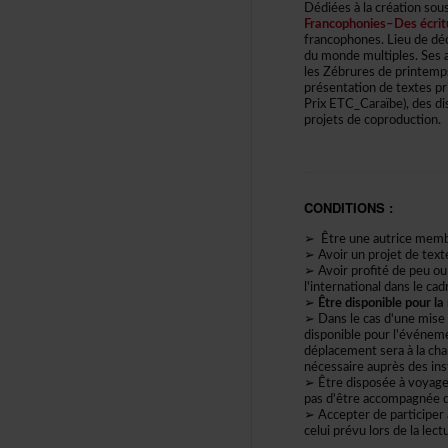
Dédiéesàlacréationsou
Francophonies–Desécri
francophones.Lieudedé
dumondemultiples.Sesa
lesZébruresdeprintemps
présentationdetextesp
PrixETC_Caraïbe),desdi
projetsdecoproduction.
CONDITIONS:
➢Êtreuneautricemem
➢Avoirunprojetdetextea
➢Avoirprofitédepeuoup
l'internationaldanslecad
➢
Êtredisponiblepourl
➢Danslecasd'unemisee
disponiblepourl'événem
déplacementseraàlacha
nécessaireauprèsdesinst
➢Êtredisposéeàvoyager
pasd'êtreaccompagnéed'
➢Accepterdeparticiper
celuiprévulorsdelalec