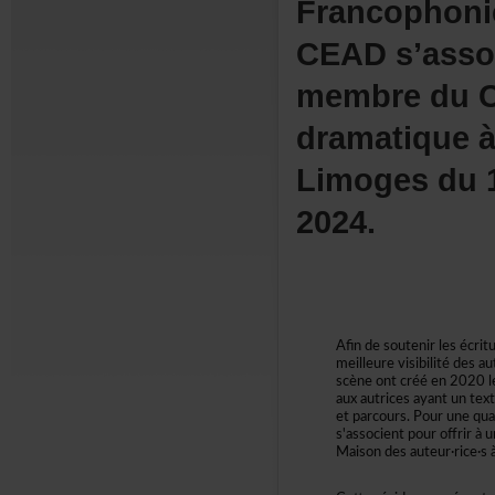
Francophon
CEADs’assoc
membreduCE
dramatiqueà
Limogesdu
2024.
Afindesoutenirlesécrit
meilleurevisibilitédesa
scèneontcrééen2020l
auxautricesayantuntex
etparcours.Pourunequ
s'associentpouroffrir
Maisondesauteur·rice·