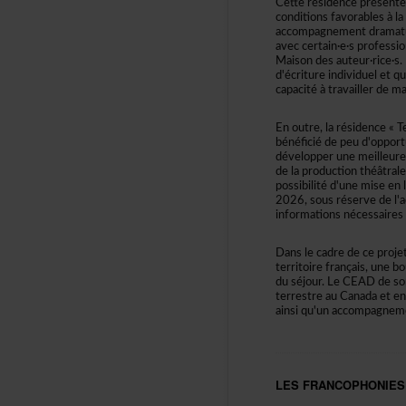
Cetterésidenceprésented
conditionsfavorablesàla
accompagnementdramatu
aveccertain·e·sprofessi
Maisondesauteur·rice·s
d'écritureindividuelet
capacitéàtravaillerdem
Enoutre,larésidence«T
bénéficiédepeud'opport
développerunemeilleure
delaproductionthéâtral
possibilitéd'unemise
2026,sousréservedel'a
informationsnécessaires
Danslecadredeceprojet
territoirefrançais,une
duséjour.LeCEADdesonc
terrestreauCanadaeten
ainsiqu'unaccompagnem
LESFRANCOPHONIE