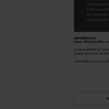
systémiquesvé
d'autresperson
sontégalement
cetappeloudema
INFORMATION:
James-ÉlizabethFilion
,r
Lechoixdéfinitifdel'aut
choisieseraconnuauplus
Cetterésidenceestuneco
V