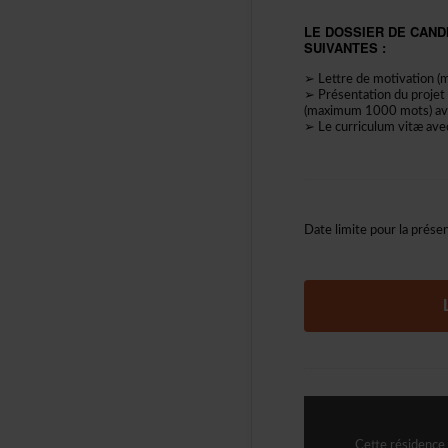
LEDOSSIERDECANDI
SUIVANTES:
➢Lettredemotivation(
➢Présentationduprojet
(maximum1000mots)ave
➢Lecurriculumvitæavec
Datelimitepourlaprésen
Cetterésidence