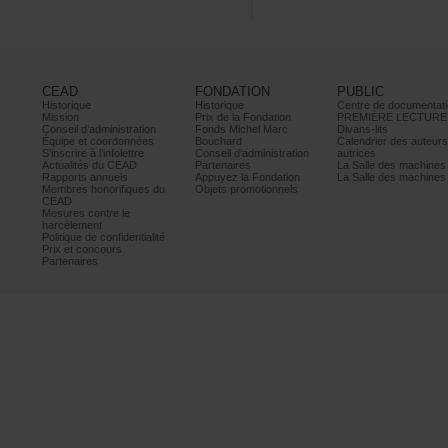
CEAD
FONDATION
PUBLIC
Historique
Historique
Centrededocumentati
Mission
PrixdelaFondation
PREMIÈRELECTURE
Conseild’administration
FondsMichelMarc
Divans-lits
Équipeetcoordonnées
Bouchard
Calendrierdesauteur
S’inscrireàl’infolettre
Conseild’administration
autrices
ActualitésduCEAD
Partenaires
LaSalledesmachine
Rapportsannuels
AppuyezlaFondation
LaSalledesmachine
Membreshonorifiquesdu
Objetspromotionnels
CEAD
Mesurescontrele
harcèlement
Politiquedeconfidentialité
Prixetconcours
Partenaires