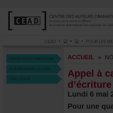
ACCUEIL
»
NO
CENTREDEDOCUMENTATION
DEVENIRMEMBREDUCEAD
Appelàca
FAIREUNDON
d’écritu
Lundi6mai2
Pourunequa