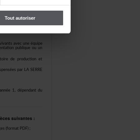
séesparleCEAD
Toutautoriser
tesprofessionnel·le·s
té·e·senfind'atelier.
vivantsavecuneéquipe
entationpubliqueouun
oiredeproductionet
ispenséesparLASERRE
'année1,dépendantdu
iècessuivantes:
ges(formatPDF);