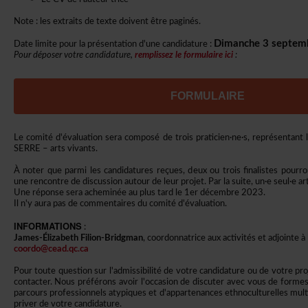
Note:lesextraitsdetextedoiventêtrepaginés.
Dimanche3septem
Datelimitepourlaprésentationd'unecandidature:
Pourdéposervotrecandidature,
remplissezleformulaireici
:
FORMULAIRE
Lecomitéd'évaluationseracomposédetroispraticien·ne·s,représen
SERRE–artsvivants.
Ànoterqueparmilescandidaturesreçues,deuxoutroisfinalistespourr
unerencontredediscussionautourdeleurprojet.Parlasuite,un·eseul·eart
Uneréponseseraacheminéeauplustardle1erdécembre2023.
Iln'yaurapasdecommentairesducomitéd'évaluation.
INFORMATIONS
:
James-ÉlizabethFilion-Bridgman
,coordonnatriceauxactivitésetadjointeà
coordo@cead.qc.ca
Pourtoutequestionsurl'admissibilitédevotrecandidatureoudevotrepro
contacter.Nouspréféronsavoirl'occasiondediscuteravecvousdeformes
parcoursprofessionnelsatypiquesetd'appartenancesethnoculturellesmu
priverdevotrecandidature.