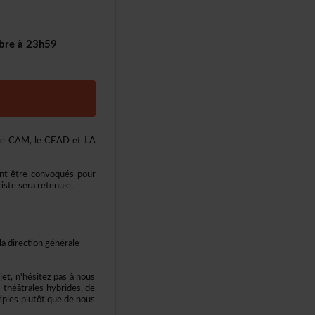
breà23h59
tantleCAM,leCEADetLA
ontêtreconvoquéspour
isteseraretenu·e.
ladirectiongénérale
jet,n'hésitezpasànous
théâtraleshybrides,de
ltiplesplutôtquedenous