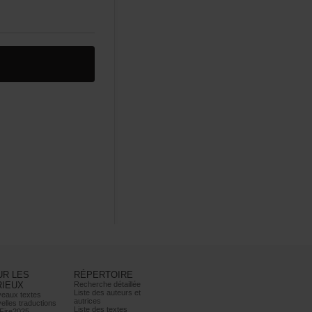
URLES
RÉPERTOIRE
RIEUX
Recherchedétaillée
Listedesauteurset
eauxtextes
autrices
ellestraductions
Listedestextes
Fire2025