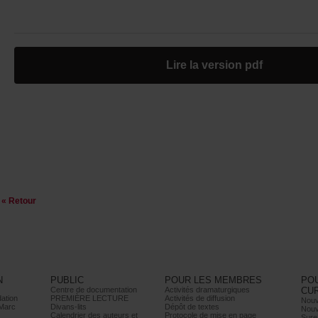
Lirelaversionpdf
«Retour
N
PUBLIC
POURLESMEMBRES
PO
Centrededocumentation
Activitésdramaturgiques
CU
ation
PREMIÈRELECTURE
Activitésdediffusion
Nouv
Marc
Divans-lits
Dépôtdetextes
Nouv
Calendrierdesauteurset
Protocoledemiseenpage
Sure