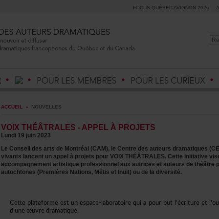
FOCUSQUÉBECAVIGNON2026
ACCUEIL
»
NOUVELLES
VOIXTHÉÂTRALES-APPELÀPROJETS
Lundi19juin2023
LeConseildesartsdeMontréal(CAM),leCentredesauteursdramatiques(
vivantslancentunappelàprojetspourVOIXTHÉÂTRALES.Cetteinitiativevis
accompagnementartistiqueprofessionnelauxautricesetauteursdethéâtrepro
autochtones(PremièresNations,MétisetInuit)oudeladiversité.
Cetteplateformeestunespace-laboratoirequiapourbutl'écritureetl'ou
d'uneœuvredramatique.