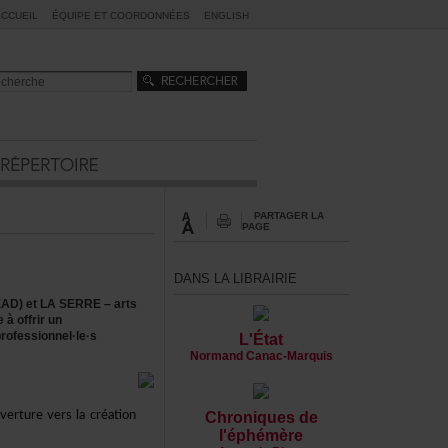
ACCUEIL
ÉQUIPEETCOORDONNÉES
ENGLISH
PARTAGERLA
PAGE
DANSLALIBRAIRIE
CEAD)etLASERRE–arts
eàoffrirun
fessionnel·le·s
L'État
NormandCanac-Marquis
vertureverslacréation
Chroniquesde
l'éphémère