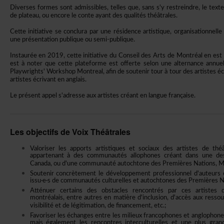
Diversesformessontadmissibles,tellesque,sanss'yrestreindre,letexteth
deplateau,ouencoreleconteayantdesqualitésthéâtrales.
Cetteinitiativeseconcluraparunerésidenceartistique,organisationnell
uneprésentationpubliqueousemi-publique.
Instauréeen2019,cetteinitiativeduConseildesArtsdeMontréalenestà
estànoterquecetteplateformeestofferteselonunealternanceannu
Playwrights'WorkshopMontreal,afindesoutenirtouràtourdesartisteséc
artistesécrivantenanglais.
Leprésentappels'adresseauxartistescréantenlanguefrançaise.
LesobjectifsdeVoixThéâtrales
Valoriserlesapportsartistiquesetsociauxdesartistesdeth
appartenantàdescommunautésallophonescréantdansunedesl
Canada,oud'unecommunautéautochtonedesPremièresNations,Mét
Soutenirconcrètementledéveloppementprofessionneld'auteurs
issu·e·sdecommunautésculturellesetautochtonesdesPremièresNa
Atténuercertainsdesobstaclesrencontrésparcesartistesd
montréalais,entreautresenmatièred'inclusion,d'accèsauxresso
visibilitéetdelégitimation,definancement,etc.;
Favoriserleséchangesentrelesmilieuxfrancophonesetanglophon
maiségalementlesrencontresinterculturellesetuneplusgrand