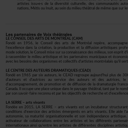
artistesissu·e·sdeladiversitéculturelle,descommunautésaut
nations,MétisouInuit,auseindumilieuthéâtraldemêmequesurles
LespartenairesdeVoixthéâtrales
LECONSEILDESARTSDEMONTRÉAL(CAM)
Fondéen1956,leConseildesartsdeMontréalrepère,accompagne,
l'excellencedanslacréation,laproductionetladiffusionartistiquesprofe
modesolution,leConseilmisesursaconnaissancedesmilieux,sonespritd'i
àrassemblerlemilieuartistiqueetlespartenairesmunicipauxetéconom
aveclesbesoinsdesorganismesetcollectifsd'artistesmontréalaisqu'ilsert
LECENTREDESAUTEURSDRAMATIQUES(CEAD)
Fondéen1965parsixauteurs,leCEADregroupeaujourd'huiplusde300
d'auteursetd'autricesauservicedesauteursetdesautrices
d'accompagnement,depromotionetdediffusiondeladramaturgiefran
Canada.Iloccupeuneplaceuniquedanslepaysagethéâtral,tantparlen
parsonsavoir-fairereconnuetparlesobjectifsderechercheetd'excellenceq
LASERRE–artsvivants
Fondéeen2015,LASERRE–artsvivantsestunincubateurstructurantpo
conditionsd'exercicedesartistesémergentsenartsvivants.Elleaidel'
autonomie,samaturitéorganisationnelleetsonindépendanceartisti
activateurdecollaborationsentrelesartistesetlesdifférentspartenai
internationauxainsiqu'entrelesartistesdedifférentesdisciplinesartisti