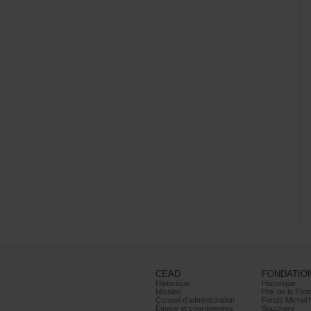
CEAD
FONDATIO
Historique
Historique
Mission
PrixdelaFond
Conseild’administration
FondsMichel
Équipeetcoordonnées
Bouchard