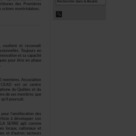
ochtonesdesPremières
scènesmontréalaises.
soutientetreconnaît
ssionnelles.Toujoursen
nnovationetsacapacité
iquespourêtreenphase
.
membres.Association
,leCEADestuncentre
cophoneduQuébecetdu
ombredesesmembresque
u'ilpoursuit.
url'améliorationdes
artisteàdévelopperson
que.LASERREagitcomme
reslocaux,nationauxet
quesetd'autressecteurs