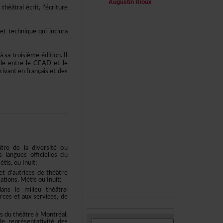
AugustinRioux
éâtralécrit,l'écriture
eettechniquequiinclura
satroisièmeédition.Il
elleentreleCEADetle
rivantenfrançaisetdes
éâtredeladiversitéou
anguesofficiellesdu
is,ouInuit;
etd'autricesdethéâtre
tions,MétisouInuit;
anslemilieuthéâtral
urcesetauxservices,de
esduthéâtreàMontréal,
ereprésentativitédes