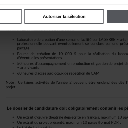
Boursed'écriturede3000$pourl'auteuroul'autrice
30heuresd'accompagnementdramaturgiqueprofessionneldispen
Autoriserlasélection
Atelierdramaturgiquede9heuresavecmetteur·eenscèneetinterprè
(miseenvoixnonpublique,avecpossibilitéd'observateur·trice.ssinvi
Année2:del'automne2024àl'été2025
Laboratoiredecréationd'unesemainefacilitéparLASERRE–arts
professionnellepouvantéventuellementseconclureparuneprés
partage.
Boursedecréationde10000$pourlaréalisationdulaborat
d'éventuellesprésentations
50heuresd'accompagnementenproductionetgestiondeprojetd
–artsvivants
60heuresd'accèsauxlocauxderépétitionduCAM
Note:Certainesactivitésdel'année2peuventêtreenclenchéesdèsl
projet.
Ledossierdecandidaturedoitobligatoirementcontenirlesp
Unextraitd'œuvrethéâtraledéjàécriteenfrançais,maximum10pa
Unextraitduprojetprésenté,maximum10pages(formatPDF);
LeCVdel'auteur·trice