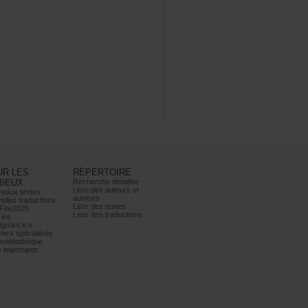
URLES
RÉPERTOIRE
RIEUX
Recherchedétaillée
Listedesauteurset
eauxtextes
autrices
ellestraductions
Listedestextes
Fire2025
Listedestraductions
les
ignant.e.s
iersspécialisés
ovidéothèque
simportants