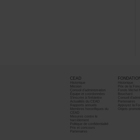
CEAD
FONDATIO
Historique
Historique
Mission
PrixdelaFond
Conseild’administration
FondsMichel
Équipeetcoordonnées
Bouchard
S’inscrireàl’infolettre
Conseild’admin
ActualitésduCEAD
Partenaires
Rapportsannuels
AppuyezlaFon
Membreshonorifiquesdu
Objetspromoti
CEAD
Mesurescontrele
harcèlement
Politiquedeconfidentialité
Prixetconcours
Partenaires