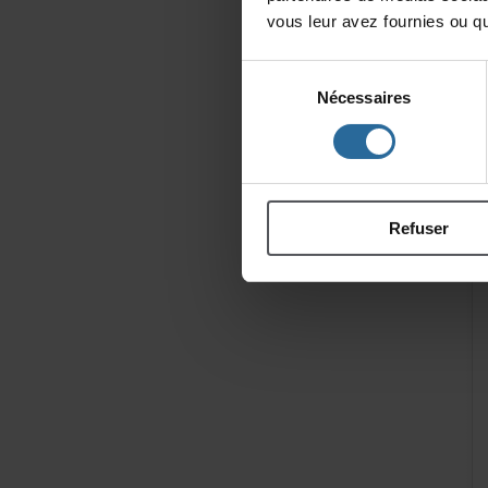
vousleuravezfourniesouqu'
Sélection
Nécessaires
du
consentement
Refuser