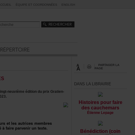
ACCUEIL
ÉQUIPEETCOORDONNÉES
ENGLISH
PARTAGERLA
PAGE
ES
DANSLALIBRAIRIE
gt-neuvièmeéditionduprixGratien-
023.
Histoirespourfaire
descauchemars
ÉtienneLepage
ursetlesautricesmembres
téàfaireparveniruntexte.
Bénédiction(coin