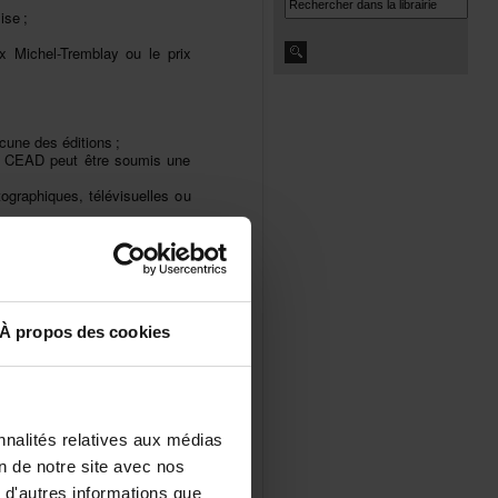
ise;
ixMichel-Tremblayouleprix
cunedeséditions;
duCEADpeutêtresoumisune
graphiques,télévisuellesou
ntlespiècesjointesauplus
Àproposdescookies
extedoitêtrecomplètement
edanslecourrielauquelle
nalitésrelativesauxmédias
iondenotresiteavecnos
d'autresinformationsque