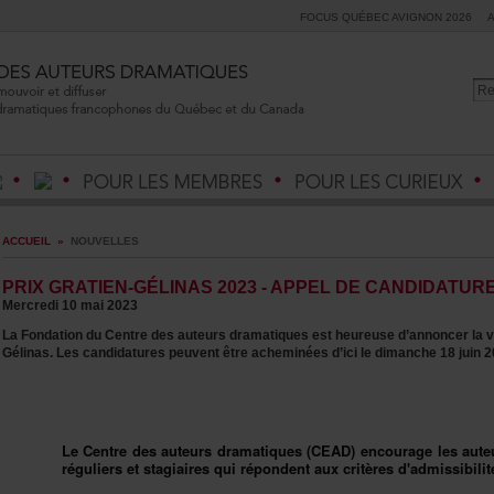
FOCUSQUÉBECAVIGNON2026
ACCUEIL
»
NOUVELLES
PRIXGRATIEN-GÉLINAS2023-APPELDECANDIDATUR
Mercredi10mai2023
LaFondationduCentredesauteursdramatiquesestheureused’annoncerlavin
Gélinas.Lescandidaturespeuventêtreacheminéesd’iciledimanche18juin2
LeCentredesauteursdramatiques(CEAD)encouragelesaute
réguliersetstagiairesquirépondentauxcritèresd'admissibili