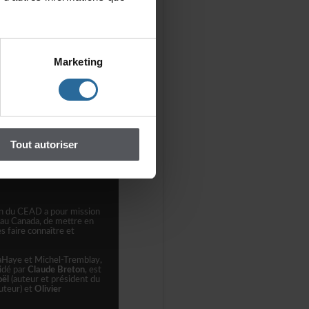
Marketing
ral,serachargédechoisirle
edestextessoumis.Unefois
ipiendairesd'unemention
nformantqueleurtexten'apas
ouhaiterecevoirunrésumédes
James-ÉlizabethFilion-
eptiondececourriel.
Toutautoriser
ionduCEADapourmission
eauCanada,demettreen
sfaireconnaîtreet
aHayeetMichel-Tremblay,
sidépar
ClaudeBreton
,est
ël
(auteuretprésidentdu
uteur)et
Olivier