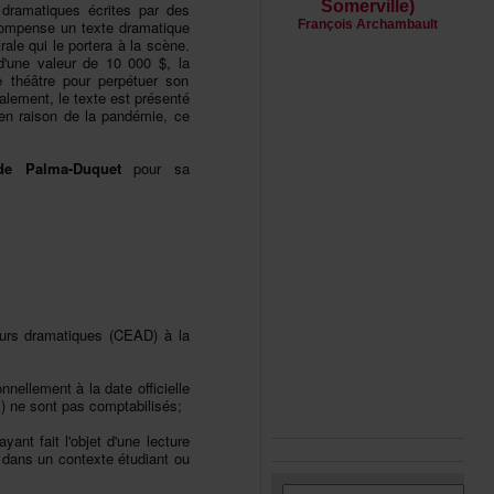
Somerville)
sdramatiquesécritespardes
ompenseuntextedramatique
FrançoisArchambault
alequileporteraàlascène.
led'unevaleurde10000$,la
théâtrepourperpétuerson
alement,letexteestprésenté
,enraisondelapandémie,ce
ePalma-Duquet
poursa
eursdramatiques(CEAD)àla
nellementàladateofficielle
s)nesontpascomptabilisés;
ntfaitl'objetd'unelecture
dansuncontexteétudiantou