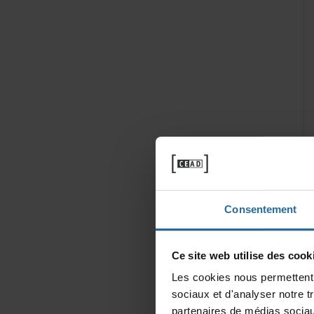
Consentement
Cesitewebutilisedescooki
Lescookiesnouspermettentd
sociauxetd'analysernotret
partenairesdemédiassociau