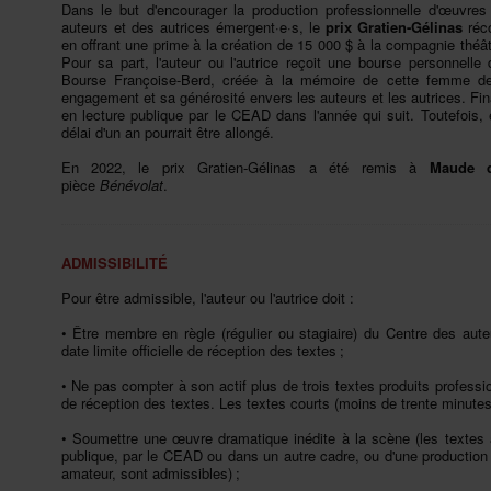
Danslebutd'encouragerlaproductionprofessionnelled'œuvre
auteursetdesautricesémergent·e·s,le
prixGratien-Gélinas
réc
enoffrantuneprimeàlacréationde15000$àlacompagniethéâtr
Poursapart,l'auteuroul'autricereçoituneboursepersonnel
BourseFrançoise-Berd,crééeàlamémoiredecettefemmede
engagementetsagénérositéenverslesauteursetlesautrices.Fin
enlecturepubliqueparleCEADdansl'annéequisuit.Toutefois
délaid'unanpourraitêtreallongé.
En2022,leprixGratien-Gélinasaétéremisà
Mauded
pièce
Bénévolat
.
ADMISSIBILITÉ
Pourêtreadmissible,l'auteuroul'autricedoit:
•Êtremembreenrègle(régulieroustagiaire)duCentredesaut
datelimiteofficiellederéceptiondestextes;
•Nepascompteràsonactifplusdetroistextesproduitsprofession
deréceptiondestextes.Lestextescourts(moinsdetrenteminute
•Soumettreuneœuvredramatiqueinéditeàlascène(lestextesaya
publique,parleCEADoudansunautrecadre,oud'uneproduction
amateur,sontadmissibles);