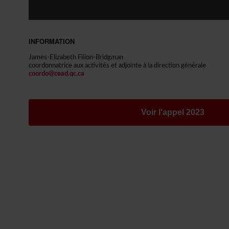
INFORMATION
James-ElizabethFilion-Bridgman
coordonnatriceauxactivitésetadjointeàladirectiongénérale
coordo@cead.qc.ca
Voirl'appel2023