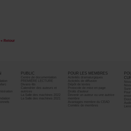
«Retour
N
PUBLIC
POURLESMEMBRES
PO
Centrededocumentation
Activitésdramaturgiques
CU
ation
PREMIÈRELECTURE
Activitésdediffusion
Nouv
Marc
Divans-lits
Dépôtdetextes
Nouv
Calendrierdesauteurset
Protocoledemiseenpage
Sure
istration
autrices
Droitsd’auteur
Pour
LaSalledesmachines2022
Devenirunauteurouuneautrice
ense
dation
LaSalledesmachines2021
membre
Doss
onnels
AvantagesmembreduCEAD
Audi
Comitésdemembres
Lien