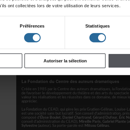
ilsontcollectéeslorsdevotreutilisationdeleursservices.
DÉCISION
Préférences
Statistiques
Unjuryindépendant,composédepersonnesissuesdumilieuthéât
textegagnant.Lesmembresdujuryreçoiventuneversionanonym
legagnantoulagagnanteainsiquelesauteursouautricesréc
contacté·e·s,tou·te·slescandidat·e·srecevrontuncourriellesi
étéretenupourleprixGratien-Gélinas:l'auteuroul'autricequis
commentairesdesmembresdujurypeutenfairelademandeà
Bridgman(
coordo@cead.qc.ca
)danslestrentejourssuivantlaréc
Autoriserlasélection
LaFondationduCentredesauteursdramatiques
Crééeen1985parleCentredesauteursdramatiques,laFondat
defavoriserledéveloppementduthéâtreetdesartsduspectacl
valeurlesréalisationsetlesréussitesdanscedomaine,demieuxle
apprécier.
LaFondationduCEAD,quigèrelesprixGratien-Gélinas,Louise-L
estunesociétésansbutlucratif.Sonconseild'administration,pré
composéd'
ÉlyseBoulet
,
DanielChartrand
,
GérardDufour
,
ÉricNo
conseild'administrationduCEAD),
MireilleParis
,
GabrielPlante
(a
Sylvestre
(auteur).Saporte-paroleest
MitsouGélinas
.