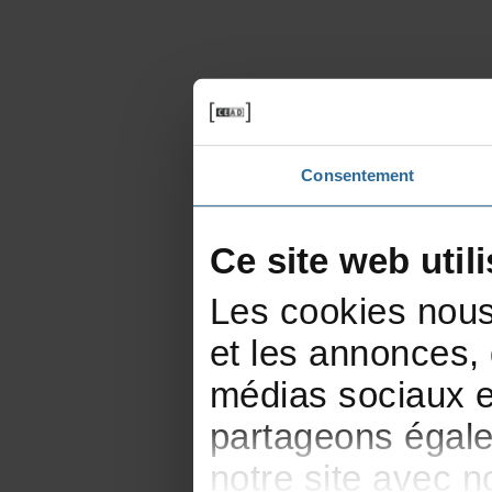
Consentement
Cesitewebutili
Lescookiesnous
etlesannonces,d
médiassociauxet
partageonségale
notresiteavecn