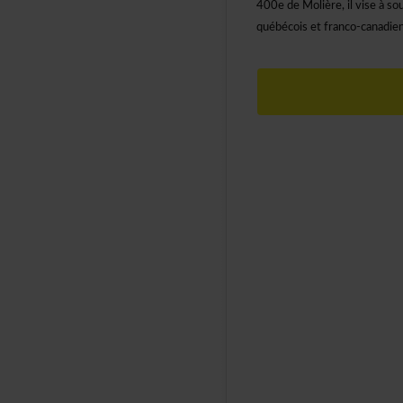
400edeMolière,ilviseàsoul
québécoisetfranco-canadi