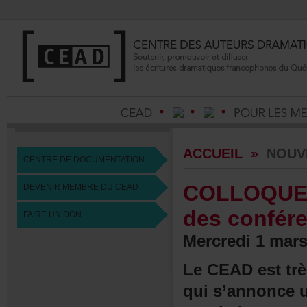
ACCUEIL
»
NOUV
CENTREDEDOCUMENTATION
COLLOQUE
DEVENIRMEMBREDUCEAD
desconfér
FAIREUNDON
Mercredi1mar
LeCEADesttrès
quis’annonce