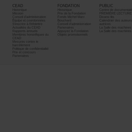
CEAD
FONDATION
PUBLIC
Historique
Historique
Centrededocumentati
Mission
PrixdelaFondation
PREMIÈRELECTURE
Conseild’administration
FondsMichelMarc
Divans-lits
Équipeetcoordonnées
Bouchard
Calendrierdesauteur
S’inscrireàl’infolettre
Conseild’administration
autrices
ActualitésduCEAD
Partenaires
LaSalledesmachine
Rapportsannuels
AppuyezlaFondation
LaSalledesmachine
Membreshonorifiquesdu
Objetspromotionnels
CEAD
Mesurescontrele
harcèlement
Politiquedeconfidentialité
Prixetconcours
Partenaires