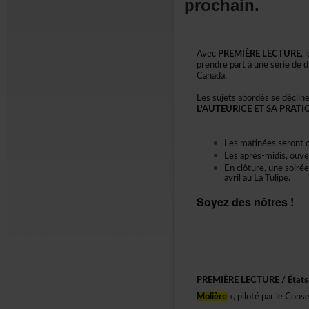
prochain.
Avec
PREMIÈRELECTURE
,
prendrepartàunesériededi
Canada.
Lessujetsabordéssedécli
L'AUTEURICEETSAPRATI
Lesmatinéesserontc
Lesaprès-midis,ouv
Enclôture,unesoiré
avrilauLaTulipe.
Soyezdesnôtres!
PREMIÈRELECTURE/Étatsd
Molière
»,pilotéparleConse