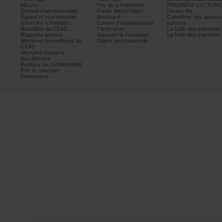
Mission
PrixdelaFondation
PREMIÈRELECTURE
Conseild’administration
FondsMichelMarc
Divans-lits
Équipeetcoordonnées
Bouchard
Calendrierdesauteur
S’inscrireàl’infolettre
Conseild’administration
autrices
ActualitésduCEAD
Partenaires
LaSalledesmachine
Rapportsannuels
AppuyezlaFondation
LaSalledesmachine
Membreshonorifiquesdu
Objetspromotionnels
CEAD
Mesurescontrele
harcèlement
Politiquedeconfidentialité
Prixetconcours
Partenaires