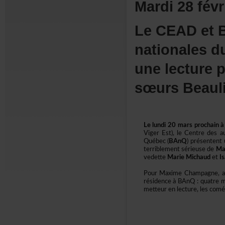
Mardi28févr
LeCEADetBi
nationales
unelecture
sœursBeaul
Lelundi20marsprochainà1
VigerEst),leCentredesau
Québec(
BAnQ
)présentent
terriblementsérieusede
Ma
vedette
MarieMichaud
et
I
PourMaximeChampagne,a
résidenceàBAnQ:quatremo
metteurenlecture,lescomé