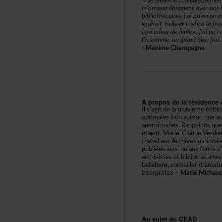
«
Jeremerciechaleureuseme
m'amuserlibrementavecnosim
bibliothécaires,j'aipureco
souhait,belleettristeàlafo
cascadeurdeservice,j'aiputr
Ensomme,ungrandbienfou.
-MaximeChampagne
Àproposdelarésidenced
Ils'agitdelatroisièmeéditi
optimalesàunauteur,uneau
approfondies.Rappelonsqu
étaientMarie-ClaudeVerd
travailauxArchivesnational
publiéesainsiqu'auxfonds
archivistesetbibliothéca
Lefebvre,
conseillerdramat
interprètes–
MarieMichau
AusujetduCEAD