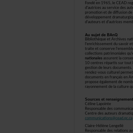
Fondéen1965,leCEADregro
d'autricesauservicedesa
promotionetdediffusiond
développementdramaturgi
d'auteursetd'autricesmemb
AusujetdeBAnQ
BibliothèqueetArchivesna
l'enrichissementdusavoir
traiteetconservel'ensemb
collectionspatrimonialesq
nationales
assurentlaconser
10centresrépartissurtoutl
gestiondeleursdocuments
rendez-vousculturelpermet
documentsenfrançaisenAmé
proposeégalementdenombr
rayonnementdelaculturequ
Sourcesetrenseignement
CélineLapointe
Responsabledescommunica
Centredesauteursdramatiq
communications@cead.qc.ca
Claire-HélèneLengellé
Responsabledesrelationsa