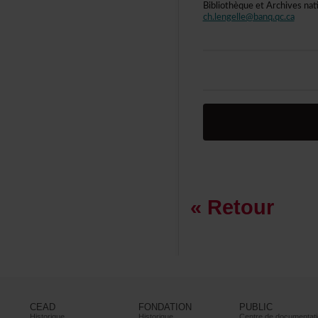
BibliothèqueetArchivesna
ch.lengelle@banq.qc.ca
«Retour
CEAD
FONDATION
PUBLIC
Historique
Historique
Centrededocumentati