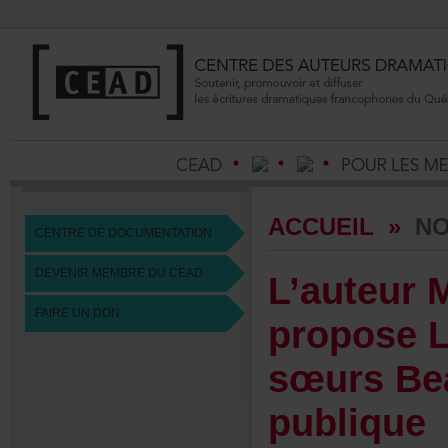
ACCUEIL
»
NO
CENTREDEDOCUMENTATION
DEVENIRMEMBREDUCEAD
L’auteu
FAIREUNDON
proposeL
sœursBea
publique