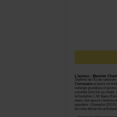
L'auteur:MaximeCha
Diplômédel'Écolenationa
Champagne
proposeunthéâ
mélangegrandioseetgrotes
comédie(
Unefoisauchalet
,
laFondationJ.M.Bajen(Pa
miens
.
Sonœuvres'intéress
populaire:
Champion
(2019),
decettedémarcheartistique