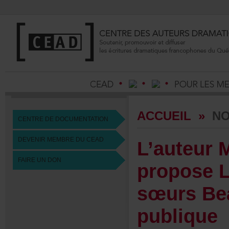
ACCUEIL
»
NO
CENTREDEDOCUMENTATION
DEVENIRMEMBREDUCEAD
L’auteu
FAIREUNDON
proposeL
sœursBea
publique