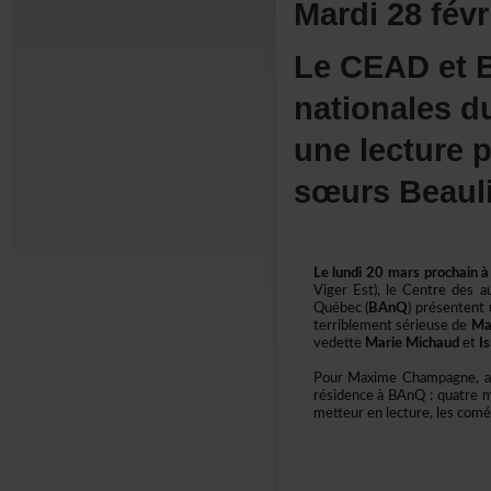
Mardi28févr
LeCEADetBi
nationales
unelecture
sœursBeaul
Lelundi20marsprochainà1
VigerEst),leCentredesau
Québec(
BAnQ
)présentent
terriblementsérieusede
Ma
vedette
MarieMichaud
et
I
PourMaximeChampagne,a
résidenceàBAnQ:quatremo
metteurenlecture,lescomé