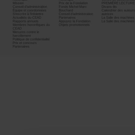
Mission
PrixdelaFondation
PREMIÈRELECTURE
Conseild’administration
FondsMichelMarc
Divans-lits
Équipeetcoordonnées
Bouchard
Calendrierdesauteur
S’inscrireàl’infolettre
Conseild’administration
autrices
ActualitésduCEAD
Partenaires
LaSalledesmachine
Rapportsannuels
AppuyezlaFondation
LaSalledesmachine
Membreshonorifiquesdu
Objetspromotionnels
CEAD
Mesurescontrele
harcèlement
Politiquedeconfidentialité
Prixetconcours
Partenaires