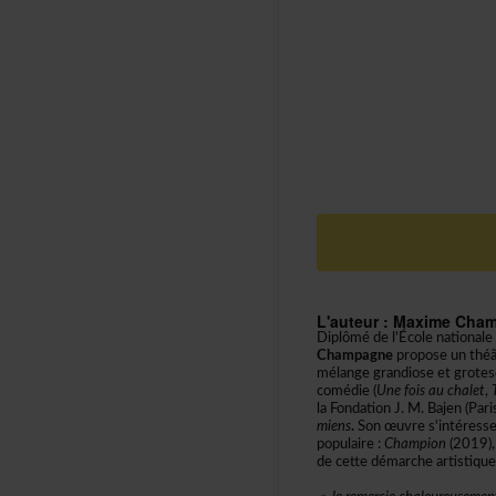
L'auteur:MaximeCha
Diplômédel'Écolenationa
Champagne
proposeunthéâ
mélangegrandioseetgrotes
comédie(
Unefoisauchalet
,
laFondationJ.M.Bajen(Pa
miens
.
Sonœuvres'intéress
populaire:
Champion
(2019),
decettedémarcheartistique