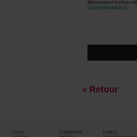
BibliothèqueetArchivesna
ch.lengelle@banq.qc.ca
«Retour
CEAD
FONDATION
PUBLIC
Historique
Historique
Centrededocumentati