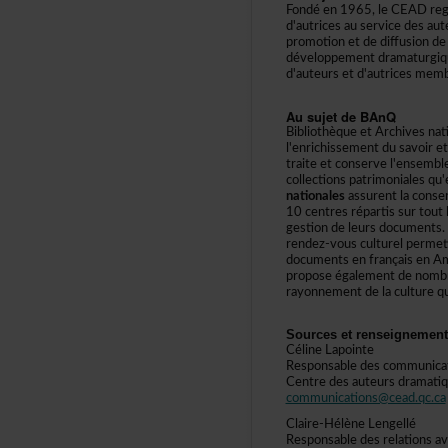
Fondéen1965,leCEADregro
d'autricesauservicedesa
promotionetdediffusiond
développementdramaturgi
d'auteursetd'autricesmemb
AusujetdeBAnQ
BibliothèqueetArchivesna
l'enrichissementdusavoir
traiteetconservel'ensemb
collectionspatrimonialesq
nationales
assurentlaconser
10centresrépartissurtoutl
gestiondeleursdocuments
rendez-vousculturelpermet
documentsenfrançaisenAmé
proposeégalementdenombr
rayonnementdelaculturequ
Sourcesetrenseignement
CélineLapointe
Responsabledescommunica
Centredesauteursdramatiq
communications@cead.qc.ca
Claire-HélèneLengellé
Responsabledesrelationsa