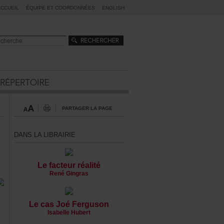
ACCUEIL
ÉQUIPEETCOORDONNÉES
ENGLISH
PARTAGERLAPAGE
DANSLALIBRAIRIE
Lefacteurréalité
RenéGingras
LecasJoéFerguson
IsabelleHubert