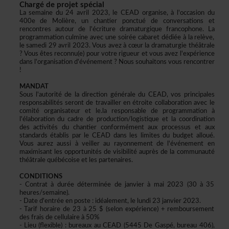
Chargédeprojetspécial
Lasemainedu24avril2023,leCEADorganise,àl'occasiondu
400edeMolière,unchantierponctuédeconversationset
rencontresautourdel'écrituredramaturgiquefrancophone.La
programmationculmineavecunesoiréecabaretdédiéeàlarelève,
lesamedi29avril2023.Vousavezàcœurladramaturgiethéâtrale
?Vousêtesreconnu(e)pourvotrerigueuretvousavezl'expérience
dansl'organisationd'événement?Noussouhaitonsvousrencontrer
!
MANDAT
Sousl'autoritédeladirectiongénéraleduCEAD,vosprincipales
responsabilitésserontdetravaillerenétroitecollaborationavecle
comitéorganisateuretle.laresponsabledeprogrammationà
l'élaborationducadredeproduction/logistiqueetlacoordination
desactivitésduchantierconformémentauxprocessusetaux
standardsétablisparleCEADdansleslimitesdubudgetalloué.
Vousaurezaussiàveilleraurayonnementdel'événementen
maximisantlesopportunitésdevisibilitéauprèsdelacommunauté
théâtralequébécoiseetlespartenaires.
CONDITIONS
-Contratàduréedéterminéedejanvieràmai2023(30à35
heures/semaine).
-Dated'entréeenposte:idéalement,lelundi23janvier2023.
-Tarifhorairede23à25$(selonexpérience)+remboursement
desfraisdecellulaireà50%
-Lieu(flexible):bureauxauCEAD(5445DeGaspé,bureau406),