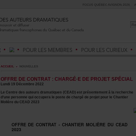
FOCUSQUÉBECAVIGNON2026
ACCUEIL
»
NOUVELLES
OFFREDECONTRAT:CHARGÉ·EDEPROJETSPÉCIAL
Lundi19Décembre2022
LeCentredesauteursdramatiques(CEAD)estprésentementàlarecherche
d’unepersonnequioccuperalepostedechargédeprojetpourleChantier
MolièreduCEAD2023
OFFREDECONTRAT-CHANTIERMOLIÈREDUCEAD
2023