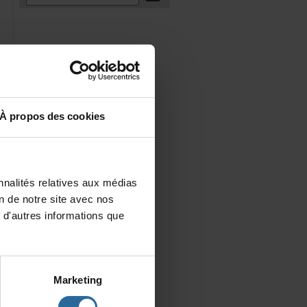
Àproposdescookies
nalitésrelativesauxmédias
iondenotresiteavecnos
d'autresinformationsque
Marketing