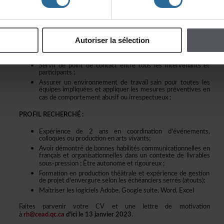
Gérerlesinscriptionsetcoordonnerlesactivitéslasemaine
du24avril;
Rédigeretprésenterlerapportd'activitésenmai2023;En
touttemps:
Autoriserlasélection
Organisertouteslesréunionsducomitéorganisateur;
Assurerlabonnegestiondubudgetallouéetlecontrôledes
dépenses;
Servirdepointdecontactentretouslesintervenantset
participants;
Assurerunenvironnementdetravailsainpourtoutesles
équipesimpliquéesetappliquerlesmesurespréventivesen
casdecomportementabusifouirrespectueux;
PROFILRECHERCHÉ:
Expériencede2ansencoordinationd'événements,
colloquesouproductionenartsvivants;
Avoirdémontrédebonneshabilitéscommunicationnellesen
françaisetorganisationnellesdansuncontextedelivrables
sous-pression;Êtreautonomeetrigoureux;
Formationenproductionthéâtraleetexpériencedegestion
deprojetd'envergureselonleséchéanciersserrés(atouts);
MaîtriserleslogicielsAdobe,Googlesuite,Word,Excel
FaitesparvenirvotreCVetunelettredemotivation
à
rh@cead.qc.ca
d'icile13janvier2023
.