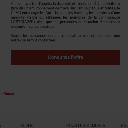
Afindefavoriserl'équité,ladiversitéetl'inclusion(ÉDI)etveillerà
garantirunenvironnementdetravailinclusifpourtousettoutes,le
CEADencouragelesAutochtones,lesfemmes,lesmembresd'une
minoritévisibleouethnique,lesmembresdelacommunauté
LGBTQIA2SP+ainsiquelespersonnesensituationd'handicapà
présenterleurcandidature.
Seuleslespersonnesdontlacandidatureestretenuepourune
entrevueserontcontactées.
Consultezl'offre
«Retour
N
PUBLIC
POURLESMEMBRES
PO