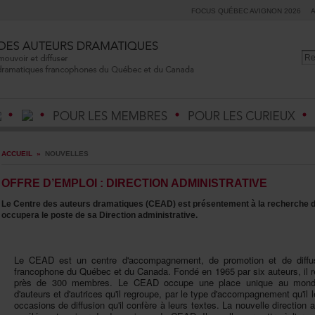
FOCUSQUÉBECAVIGNON2026
ACCUEIL
»
NOUVELLES
OFFRED’EMPLOI:DIRECTIONADMINISTRATIVE
LeCentredesauteursdramatiques(CEAD)estprésentementàlarecherched
occuperalepostedesaDirectionadministrative.
LeCEADestuncentred'accompagnement,depromotionetdediffus
francophoneduQuébecetduCanada.Fondéen1965parsixauteurs,ilreg
prèsde300membres.LeCEADoccupeuneplaceuniqueaumonde
d'auteursetd'autricesqu'ilregroupe,parletyped'accompagnementqu'il
occasionsdediffusionqu'ilconfèreàleurstextes.Lanouvelledirectiona