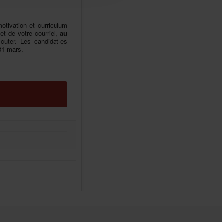
otivationetcurriculum
etdevotrecourriel,
au
uter.Lescandidat·es
31mars.