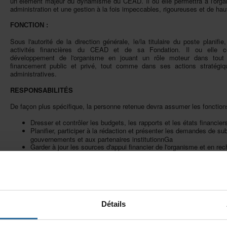
unélémentmajeurdudynamismeduCEAD.Ilouellepermettraàl'orga
administrationetunegestionàlafoisimpeccables,rigoureusesetdehau
FONCTION:
Sousl'autoritédeladirectiongénérale,le/latitulaireduposteplanifie
activitésfinancièresduCEADetdesaFondation.Ilouellecon
développementdel'organismeenjouantunrôlemoteurdanstou
financementpublicetprivé,toutcommedanssesactionsstratégique
administratives.
RESPONSABILITÉS
Defaçonplusspécifique,lapersonneretenuedevraassumerlesfonction
Dresseretcontrôlerlesbudgets,lesrapportsetlesétatsfinanciers
Planifier,participeràlarédactionetprésenterlesdemandesdesu
gouvernementsetauxpartenairesinstitutionnGa
Garderàjourlessourcesd'appuifinancierdel'organismeetenrec
nouvelles;
Appuyerlamiseenœuvredel'ensembledesprojets;
Appuyertouteautreactivitéserapportantàlagestionfinanciè
Fondation;
Représenter,lorsquerequis,leCEADetlaFondationàtitrederesp
administratif.ve;
Détails
Rendrecomptedel'évolutiondesesdossiersdefaçonrégulière.
Conditionsd'accèsauposte: