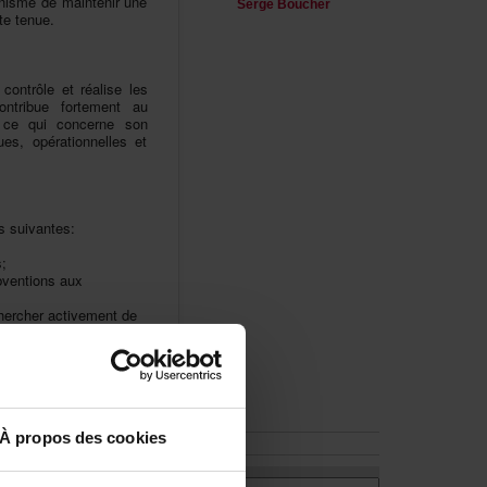
nismedemaintenirune
SergeBoucher
tetenue.
,contrôleetréaliseles
tribuefortementau
tcequiconcerneson
s,opérationnelleset
ssuivantes:
;
bventionsaux
hercheractivementde
reduCEADetdesa
onsable
Àproposdescookies