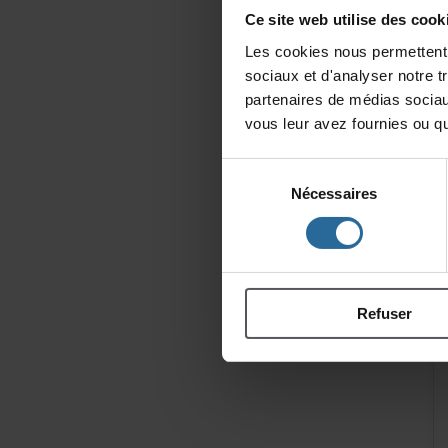
Cesitewebutilisedescooki
Lescookiesnouspermettentd
sociauxetd'analysernotret
partenairesdemédiassociau
vousleuravezfourniesouqu'
Sélection
Nécessaires
du
consentement
Refuser