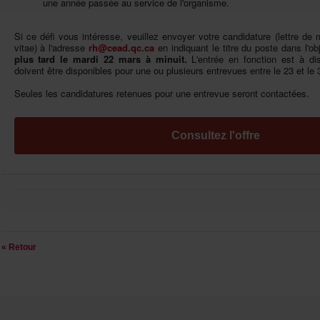
uneannéepasséeauservicedel'organisme.
Sicedéfivousintéresse,veuillezenvoyervotrecandidature(lettredem
vitae)àl'adresse
rh@cead.qc.ca
enindiquantletitredupostedansl'obj
plustardlemardi22marsàminuit.
L'entréeenfonctionestàdisc
doiventêtredisponiblespouruneouplusieursentrevuesentrele23etle
Seuleslescandidaturesretenuespouruneentrevueserontcontactées.
Consultezl'offre
«Retour