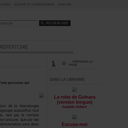
ACCUEIL
ÉQUIPEETCOORDONNÉES
ENGLISH
PARTAGERLA
PAGE
DANSLALIBRAIRIE
’unepersonnequi
LarobedeGulnara
(versionlongue)
iondeladramaturgie
IsabelleHubert
roupeaujourd'huitout
,tantparlenombre
leurprocure,queparles
dministrativeseradonc
Excuse-moi