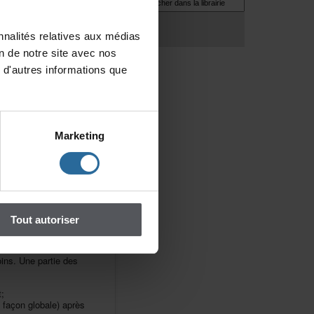
riéeetreliéeàl'emploi;
avecl'emploi,dontau
nalitésrelativesauxmédias
iondenotresiteavecnos
d'autresinformationsque
êtpourtoutcequi
Marketing
es,dontunsupérieur;
espartenairesetles
republiqueetprivée
Toutautoriser
e9hà17h
oins.Unepartiedes
;
açonglobale)après