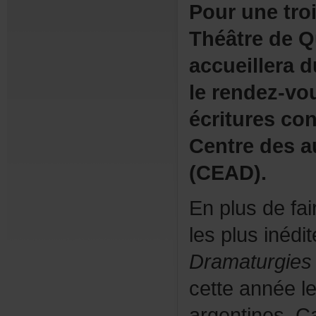
Pourunetro
ThéâtredeQ
accueiller
lerendez-v
écrituresco
Centredesa
(CEAD).
Enplusdefai
lesplusinédit
Dramaturgies
cetteannéele
argentines.C