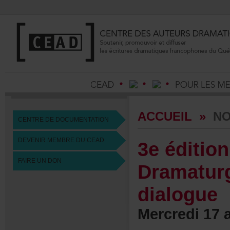
ACCUEIL
»
NO
CENTREDEDOCUMENTATION
DEVENIRMEMBREDUCEAD
3eéditio
FAIREUNDON
Dramatur
dialogue
Mercredi17