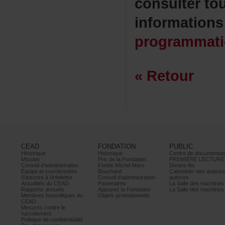
consulterto
information
programmat
«Retour
CEAD
FONDATION
PUBLIC
Historique
Historique
Centrededocumentati
Mission
PrixdelaFondation
PREMIÈRELECTURE
Conseild’administration
FondsMichelMarc
Divans-lits
Équipeetcoordonnées
Bouchard
Calendrierdesauteur
S’inscrireàl’infolettre
Conseild’administration
autrices
ActualitésduCEAD
Partenaires
LaSalledesmachine
Rapportsannuels
AppuyezlaFondation
LaSalledesmachine
Membreshonorifiquesdu
Objetspromotionnels
CEAD
Mesurescontrele
harcèlement
Politiquedeconfidentialité