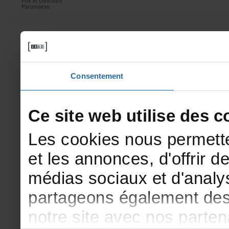
Prixetconcours
Partenaires
Consentement
Cesitewebutilisedesco
Lescookiesnouspermette
etlesannonces,d'offrirde
médiassociauxetd'analys
partageonségalementdesi
notresiteavecnosparte