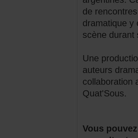
derencontre
dramatiquey
scènedurants
Uneproducti
auteursdram
collaboratio
Quat'Sous.
Vouspouvez