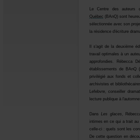
LeCentredesauteurs
Québec
(BAnQ)sontheure
sélectionnéeavecsonproj
larésidenced'écrituredra
Ils'agitdeladeuxièmeédi
travailoptimalesàunaute
approfondies.RébeccaD
établissementsdeBAnQ(
privilégiéauxfondsetco
archivistesetbibliothéc
Lefebvre,conseillerdra
lecturepubliqueàl'automn
Dans
Lesglaces
,Rébecca
intimesencequiatraitau
celle-ci:quelssontlesco
Decettequestionendécou