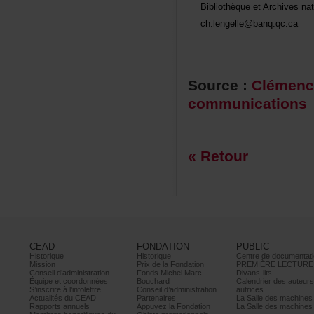
BibliothèqueetArchivesna
ch.lengelle@banq.qc.ca
Source:
Clémen
communications
«Retour
CEAD
FONDATION
PUBLIC
Historique
Historique
Centrededocumentati
Mission
PrixdelaFondation
PREMIÈRELECTURE
Conseild’administration
FondsMichelMarc
Divans-lits
Équipeetcoordonnées
Bouchard
Calendrierdesauteur
S’inscrireàl’infolettre
Conseild’administration
autrices
ActualitésduCEAD
Partenaires
LaSalledesmachine
Rapportsannuels
AppuyezlaFondation
LaSalledesmachine