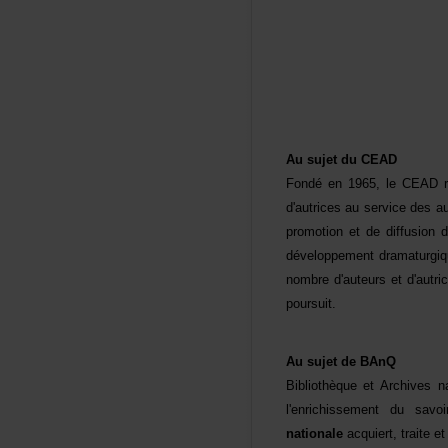
AusujetduCEAD
Fondéen1965,leCEADreg
d'autricesauservicedes
promotionetdediffusio
développementdramaturg
nombred'auteursetd'autr
poursuit.
AusujetdeBAnQ
BibliothèqueetArchives
l'enrichissementdus
nationale
acquiert,traitee