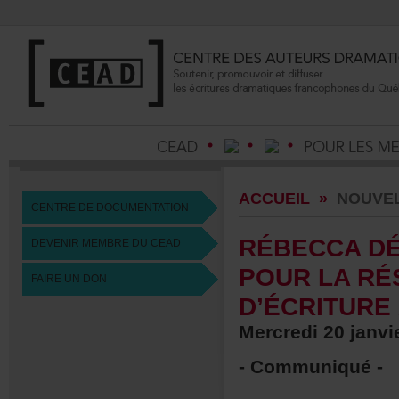
ACCUEIL
»
NOUVE
CENTREDEDOCUMENTATION
RÉBECCADÉ
DEVENIRMEMBREDUCEAD
POURLARÉ
FAIREUNDON
D’ÉCRITUR
Mercredi20janvi
-Communiqué-