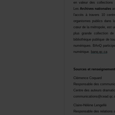
envaleurdescollections
Les
Archivesnationales
as
l'accèsàtravers10centre
organismespublicsdans
cœurdelamétropole,estun
plusgrandecollection
bibliothèquepubliquedet
numériques.
BAnQparticip
numérique.
banq.qc.ca
Sourcesetrenseignement
ClémenceCoquard
Responsabledescommunic
Centredesauteursdramati
communications@cead.qc.
Claire-HélèneLengellé
Responsabledesrelations