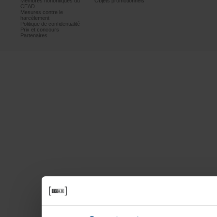
Membreshonorifiquesdu
Objetspromotionnels
CEAD
Mesurescontrele
harcèlement
Politiquedeconfidentialité
Prixetconcours
Partenaires