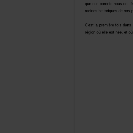
quenosparentsnousontlé
racineshistoriquesdeno
C'estlapremièrefoisdan
régionoùelleestnée,etoù