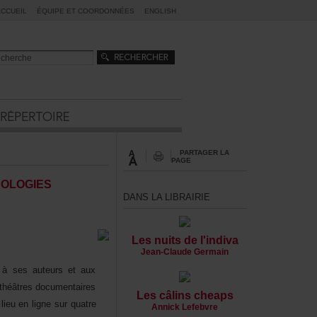
ACCUEIL
ÉQUIPEETCOORDONNÉES
ENGLISH
PARTAGERLA
PAGE
OLOGIES
DANSLALIBRAIRIE
Lesnuitsdel'indiva
Jean-ClaudeGermain
eràsesauteursetaux
héâtresdocumentaires
Lescâlinscheaps
ieuenlignesurquatre
AnnickLefebvre