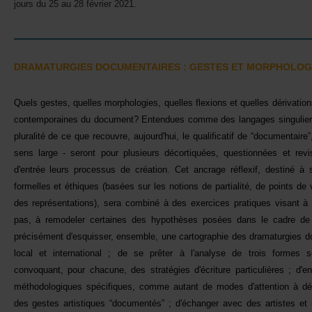
joursdu25au28février2021.
DRAMATURGIESDOCUMENTAIRES:GESTESETMORPHOLOG
Quelsgestes,quellesmorphologies,quellesflexionsetquellesdérivatio
contemporainesdudocument?Entenduescommedeslangagessinguliers
pluralitédecequerecouvre,aujourd'hui,lequalificatifde“documentair
senslarge-serontpourplusieursdécortiquées,questionnéesetrevi
d'entréeleursprocessusdecréation.Cetancrageréflexif,destinéà
formellesetéthiques(baséessurlesnotionsdepartialité,depointsdev
desreprésentations),seracombinéàdesexercicespratiquesvisantà
pas,àremodelercertainesdeshypothèsesposéesdanslecadredel'at
précisémentd'esquisser,ensemble,unecartographiedesdramaturgiesd
localetinternational;deseprêteràl'analysedetroisformessc
convoquant,pourchacune,desstratégiesd'écritureparticulières;d'e
méthodologiquesspécifiques,commeautantdemodesd'attentionàdéve
desgestesartistiques“documentés”;d'échangeravecdesartistesetint