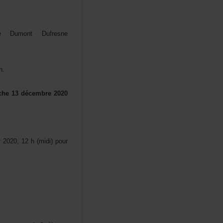
lleDumontDufresne
n.
nche13décembre2020
r2020,12h(midi)pour