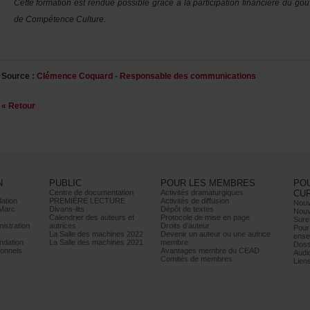
Cetteformationestrenduepossiblegrâceàlaparticipationfinancièredug
deCompétenceCulture.
Source:
ClémenceCoquard-Responsabledescommunications
«Retour
N
PUBLIC
POURLESMEMBRES
PO
Centrededocumentation
Activitésdramaturgiques
CU
ation
PREMIÈRELECTURE
Activitésdediffusion
Nouv
Marc
Divans-lits
Dépôtdetextes
Nouv
Calendrierdesauteurset
Protocoledemiseenpage
Sure
istration
autrices
Droitsd’auteur
Pour
LaSalledesmachines2022
Devenirunauteurouuneautrice
ense
dation
LaSalledesmachines2021
membre
Doss
onnels
AvantagesmembreduCEAD
Audi
Comitésdemembres
Lien