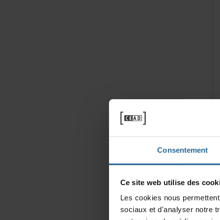
Consentement
Cesitewebutilisedescooki
Lescookiesnouspermettentd
sociauxetd'analysernotret