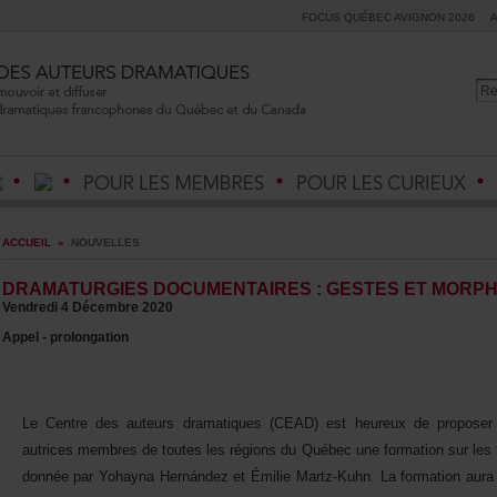
FOCUSQUÉBECAVIGNON2026
ACCUEIL
»
NOUVELLES
DRAMATURGIESDOCUMENTAIRES:GESTESETMORPH
Vendredi4Décembre2020
Appel-prolongation
LeCentredesauteursdramatiques(CEAD)estheureuxdepropos
autricesmembresdetouteslesrégionsduQuébecuneformationsurlest
donnéeparYohaynaHernándezetÉmilieMartz-Kuhn.Laformationaural