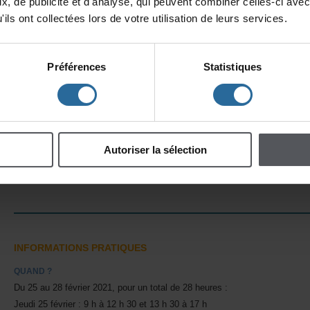
x,depublicitéetd'analyse,quipeuventcombinercelles-ciavec
cecadre,elledispenseplusieurs
ilsontcollectéeslorsdevotreutilisationdeleursservices.
plusdedirigerdesrechercheset
PRINT,collectifderecherch
interartistiquescontemporaines.
Préférences
Statistiques
auteursdramatiques(CEAD)ent
dramaturgiqueetartistique,sapart
Cliniquesdramaturgiquesdufestiva
ainsiquelescollaborationsindépend
avecplusieursartistesdelascène
Autoriserlasélection
contribuentàforgersapratiqueded
Boyce
INFORMATIONSPRATIQUES
QUAND?
Du25au28février2021,pouruntotalde28heures:
Jeudi25février:9hà12h30et13h30à17h