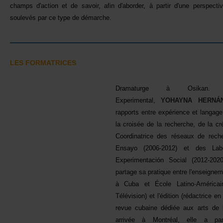
champsd'actionetdesavoir,afind'aborder,àpartird'uneperspecti
soulevésparcetypededémarche.
LESFORMATRICES
DramaturgeàOsikan.V
Experimental,
YOHAYNAHERNÁ
rapportsentreexpérienceetlangag
lacroiséedelarecherche,delacr
Coordinatricedesréseauxdereche
Ensayo(2006-2012)etdesLabo
ExperimentaciónSocial(2012-2
partagesapratiqueentrel'enseignem
àCubaetÉcoleLatino-Améric
Télévision)etl'édition(rédactrice
revuecubainedédiéeauxartsde
arrivéeàMontréal,elleapart