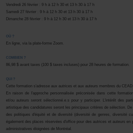
Vendredi26février:9hà12h30et13h30à17h
Samedi27février:9hà12h30et13h30à17h
Dimanche28février:9hà12h30et13h30à17h
OÙ?
Enligne,vialaplate-formeZoom.
COMBIEN?
86,98$avanttaxes(100$taxesincluses)pour28heuresdeformation.
QUI?
Cetteformations'adresseauxautricesetauxauteursmembresduCEAD
Enraisondel'approchepersonnaliséepréconiséedanscetteformation
et/ouauteursserontsélectionné.e.spouryparticiper.L'intérêtdesparti
artistiquedescandidaturesserontlesprincipauxcritèresdesélection.
despolitiquesd'équitéetdediversité(diversitédegenres,diversitécul
égalementdesplacesréservéesd'officepourdesautricesetauteursen
administrativeséloignéesdeMontréal.