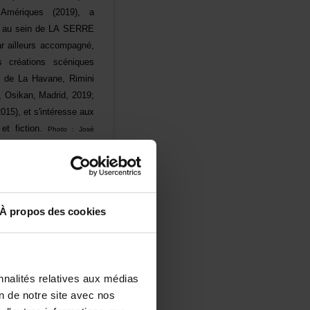
sAmériques(2019),a
inteauseindeLASERRE
railleursaccompagné,
scréationsscéniques
esdeLaHavane,Rimini
d,Osikan,Madrid,2019;
015),ets'intéresseaux
éetfiction.
Photo:José
ants,
ÉMILIEMARTZ-
néesunintérêtmarqué
Àproposdescookies
outessesformes–,
laborationd'espacesde
tiondesonDoctoraten
écran(UniversitéLaval
nalitésrelativesauxmédias
ointl'ÉcoleSupérieure
iondenotresiteavecnos
sseureassociée.Dans