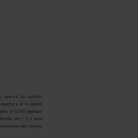
.
,seul.e.sdixautrices
cipant.e.setlaqualité
Deplus,leCEADapplique
turelle,etc.).Ilyaura
provenancedesrégions