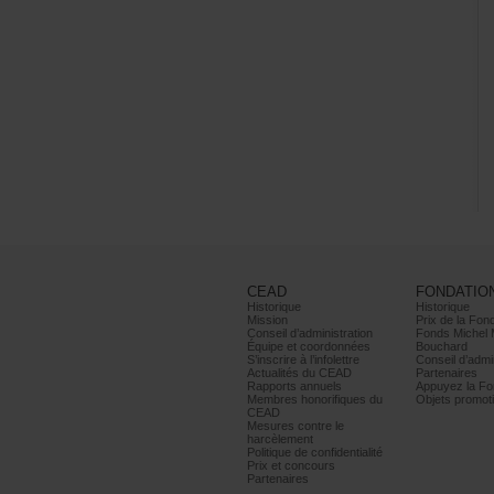
CEAD
FONDATIO
Historique
Historique
Mission
PrixdelaFond
Conseild’administration
FondsMichel
Équipeetcoordonnées
Bouchard
S’inscrireàl’infolettre
Conseild’admin
ActualitésduCEAD
Partenaires
Rapportsannuels
AppuyezlaFon
Membreshonorifiquesdu
Objetspromoti
CEAD
Mesurescontrele
harcèlement
Politiquedeconfidentialité
Prixetconcours
Partenaires