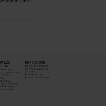
ouvernementduQuébec
et
URLES
RÉPERTOIRE
RIEUX
Recherchedétaillée
Listedesauteurset
eauxtextes
autrices
ellestraductions
Listedestextes
Fire2025
Listedestraductions
les
ignant.e.s
iersspécialisés
ovidéothèque
simportants