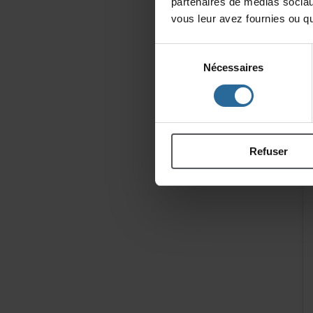
partenairesdemédiassociau
vousleuravezfourniesouqu'
Sélection
Nécessaires
du
consentement
Refuser