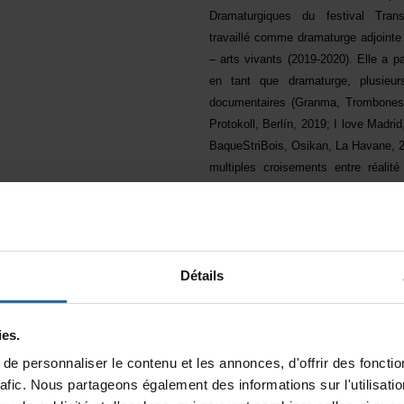
DramaturgiquesdufestivalTran
travaillécommedramaturgeadjo
–artsvivants(2019-2020).Elleapa
entantquedramaturge,plusieur
documentaires(Granma,Trombon
Protokoll,Berlín,2019;IloveMadri
BaqueStriBois,Osikan,LaHavane,2
multiplescroisementsentreréalit
RamónHernándezSuárez
DramaturgeàLASERRE–artsviv
KUHN
nourritdepuisplusieursan
Détails
pourlatransmission–soust
l'accompagnementartistiqueetl'é
penséesinguliers.Suiteàl'obten
es.
littératuresetartsdelascèneetdel'
epersonnaliserlecontenuetlesannonces,d'offrirdesfonction
–ParisIIISorbonnenouvelle)ellerej
rafic.Nouspartageonségalementdesinformationssurl'utilisat
dethéâtredel'UQÀMàtitredeprofe