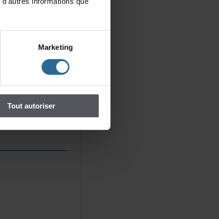
d'autresinformationsque
coursetséminairesen
d'élargirlesrangsdu
esurlespratiques
SonpassageauCentredes
Marketing
antqueconseillère
icipationrégulièreaux
lTransAmériques(FTA),
antesqu'elleentretient
,d'icietd'ailleurs,
Toutautoriser
ramaturge.
Photo:Maryse