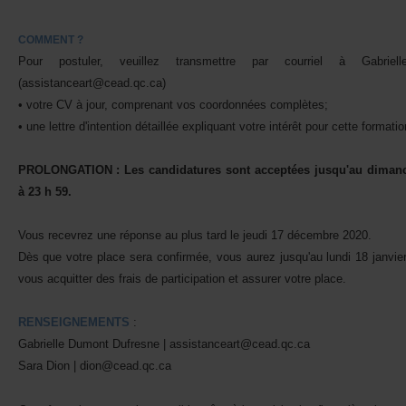
COMMENT?
Pourpostuler,veuilleztransmettreparcourrielàGabrie
(assistanceart@cead.qc.ca)
•votreCVàjour,comprenantvoscoordonnéescomplètes;
•unelettred'intentiondétailléeexpliquantvotreintérêtpourcetteformatio
PROLONGATION:Lescandidaturessontacceptéesjusqu'audima
à23h59.
Vousrecevrezuneréponseauplustardlejeudi17décembre2020.
Dèsquevotreplaceseraconfirmée,vousaurezjusqu'aulundi18janvie
vousacquitterdesfraisdeparticipationetassurervotreplace.
RENSEIGNEMENTS
:
GabrielleDumontDufresne|assistanceart@cead.qc.ca
SaraDion|dion@cead.qc.ca