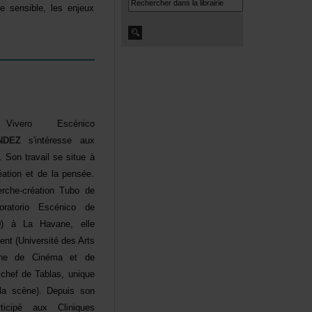
vesensible,lesenjeux
iveroEscénico
NDEZ
s'intéresseaux
e.Sontravailsesitueà
éationetdelapensée.
rche-créationTubode
ratorioEscénicode
020)àLaHavane,elle
ent(UniversitédesArts
ainedeCinémaetde
enchefdeTablas,unique
lascène).Depuisson
icipéauxCliniques