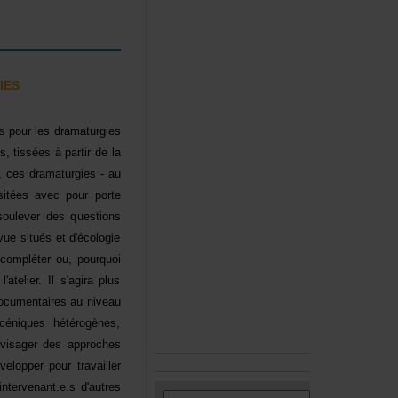
IES
nspourlesdramaturgies
,tisséesàpartirdela
e”,cesdramaturgies-au
sitéesavecpourporte
souleverdesquestions
uesituésetd'écologie
compléterou,pourquoi
elier.Ils'agiraplus
ocumentairesauniveau
éniqueshétérogènes,
nvisagerdesapproches
lopperpourtravailler
ervenant.e.sd'autres