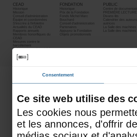
CEAD
FONDATION
PUBLIC
Historique
Historique
Centrededocumentati
Mission
PrixdelaFondation
PREMIÈRELECTURE
Conseild’administration
FondsMichelMarc
Divans-lits
Équipeetcoordonnées
Bouchard
Calendrierdesauteur
S’inscrireàl’infolettre
Conseild’administration
autrices
ActualitésduCEAD
Partenaires
LaSalledesmachine
Rapportsannuels
AppuyezlaFondation
LaSalledesmachine
Membreshonorifiquesdu
Objetspromotionnels
CEAD
Mesurescontrele
harcèlement
Politiquedeconfidentialité
Prixetconcours
Partenaires
Consentement
Cesitewebutilisedesco
Lescookiesnouspermette
etlesannonces,d'offrirde
médiassociauxetd'analys