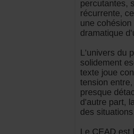
percutantes,
récurrente,
unecohésion
dramatiqued'
L'universdu
solidementes
textejouecon
tensionentre
presquedéta
d'autrepart,
dessituations
LeCEADesth