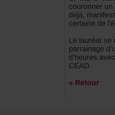
couronnerun
déjà,manifes
certainedel'é
Lelauréatse
parrainaged'
d'heuresave
CEAD.
«Retour