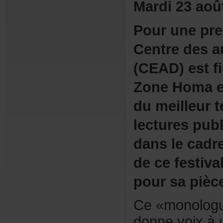
Mardi23aoû
Pourunepre
Centredesa
(CEAD)estfi
ZoneHomaet
dumeilleurt
lecturespub
danslecadr
decefestiva
poursapiè
Ce«monolog
donnevoixà