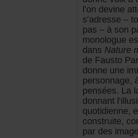
l'ondevineat
s'adresse–t
pas–àsonpar
monologuee
dans
Nature
deFaustoPara
donneuneimm
personnage
pensées.Lal
donnantl'illu
quotidienne,e
construite,co
pardesimage