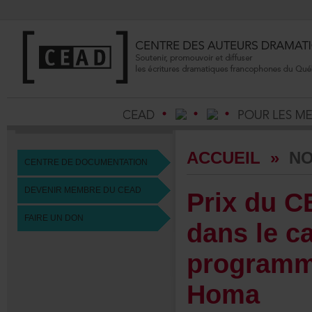
ACCUEIL
»
NO
CENTREDEDOCUMENTATION
DEVENIRMEMBREDUCEAD
PrixduC
FAIREUNDON
danslec
program
Homa