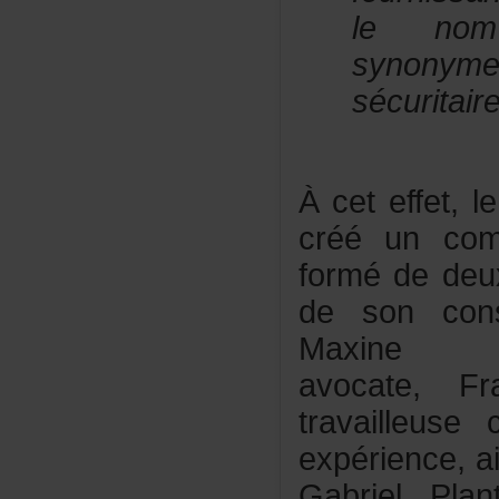
leno
synony
sécuritai
Àceteffet,
crééuncomi
formédedeu
desonconsei
MaxineViso
avocate,Fra
travailleus
expérience,a
GabrielPla