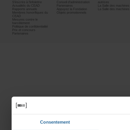
S’inscrireàl’infolettre
Conseild’administration
autrices
ActualitésduCEAD
Partenaires
LaSalledesmachine
Rapportsannuels
AppuyezlaFondation
LaSalledesmachine
Membreshonorifiquesdu
Objetspromotionnels
CEAD
Mesurescontrele
harcèlement
Politiquedeconfidentialité
Prixetconcours
Partenaires
Consentement