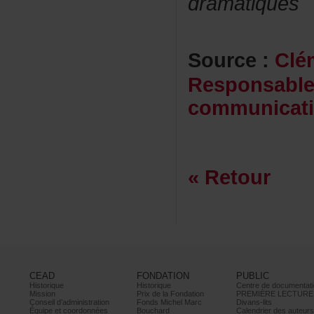
dramatiques
Source:
Clé
Responsabl
communicat
«Retour
CEAD
FONDATION
PUBLIC
Historique
Historique
Centrededocumentati
Mission
PrixdelaFondation
PREMIÈRELECTURE
Conseild’administration
FondsMichelMarc
Divans-lits
Équipeetcoordonnées
Bouchard
Calendrierdesauteur