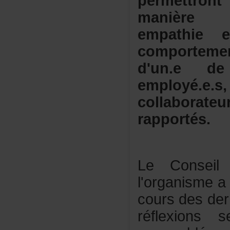
permettr
manière
empathie
comporte
d'un.ed
emplo
collaborate
rapportés.
LeConseild
l'organisme
coursdesder
réflexion