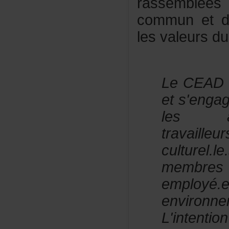
rassemblée
communetdé
lesvaleurs
LeCEADcr
ets'enga
lesar
travailleu
culturel.
memb
empl
environne
L'intent