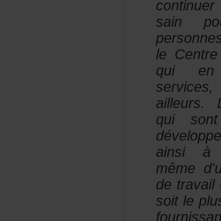
continue
sainpo
personne
leCentre
quienu
service
ailleurs
quiso
dévelop
ainsiàp
mêmed'u
detravai
soitlepl
fournissa