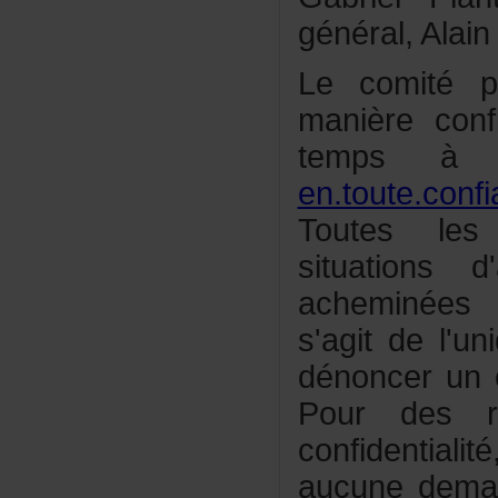
général,Alai
Lecomitép
manièreconf
tempsàl'a
en.toute.con
Toutesles
situations
acheminées
s'agitdel'u
dénoncerun
Pourdesr
confidential
aucunedema