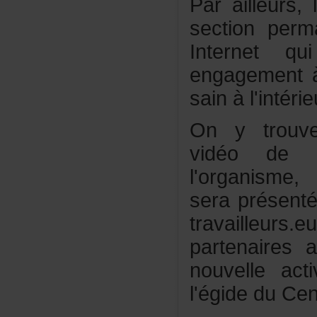
Parailleur
sectionper
Internetq
engagementà
sainàl'intéri
Onytrouve
vidéodel
l'organ
sera
présen
travailleurs
partenaire
nouvelleact
l'égideduCen