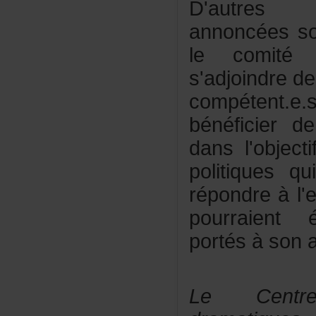
D'autres
annoncéess
lecomitéd
s'adjoindrede
compétent
bénéficierd
dansl'objec
politiquesq
répondreàl'
pourraienté
portésàsonat
LeCentr