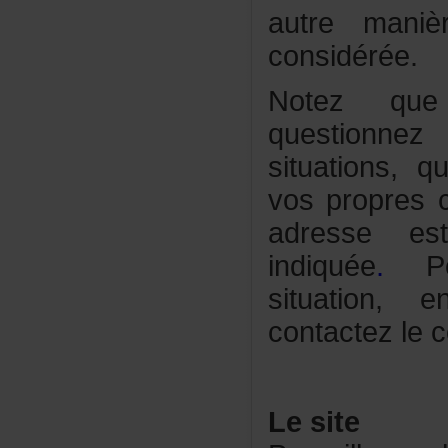
autremani
considérée.
Notezqu
questionn
situations,
vospropresc
adressees
indiquée
.
P
situation
contactezlec
Lesite