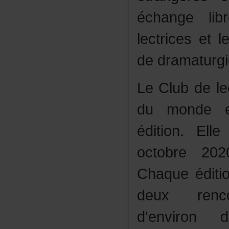
échangeli
lectricesetl
dedramaturgi
LeClubdelec
dumondee
édition.Ell
octobre20
Chaqueédit
deuxrenco
d'environ