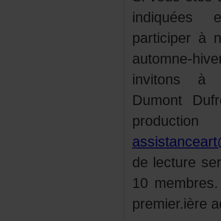
indiquées
participerà
automne-hi
invitonsàc
DumontDuf
producti
assistancear
delecturese
10membres.P
premier.ière