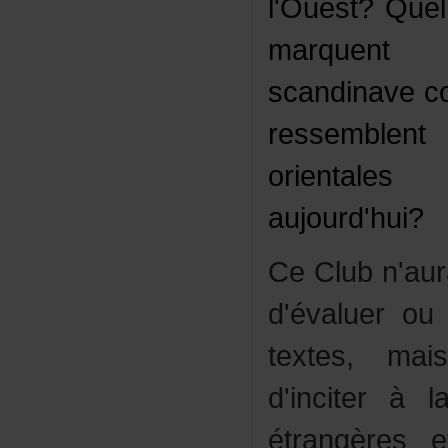
l'Ouest?Quel
marquent
scandinavec
ressemblen
orientale
aujourd'hui?
CeClubn'aur
d'évaluerou
textes,mai
d'inciterà
étrangère