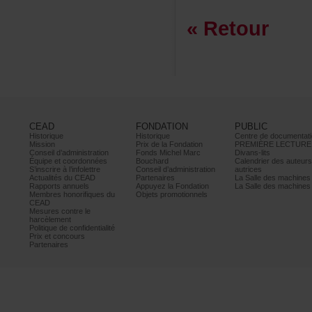
«Retour
CEAD
FONDATION
PUBLIC
Historique
Historique
Centrededocumentati
Mission
PrixdelaFondation
PREMIÈRELECTURE
Conseild’administration
FondsMichelMarc
Divans-lits
Équipeetcoordonnées
Bouchard
Calendrierdesauteur
S’inscrireàl’infolettre
Conseild’administration
autrices
ActualitésduCEAD
Partenaires
LaSalledesmachine
Rapportsannuels
AppuyezlaFondation
LaSalledesmachine
Membreshonorifiquesdu
Objetspromotionnels
CEAD
Mesurescontrele
harcèlement
Politiquedeconfidentialité
Prixetconcours
Partenaires