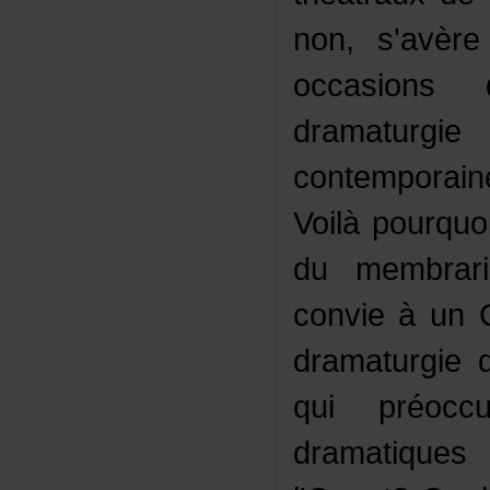
non,s'avèrep
occasions
dramaturg
contemporai
Voilàpourqu
dumembra
convieàunC
dramaturgie
quipréocc
dramatiqu