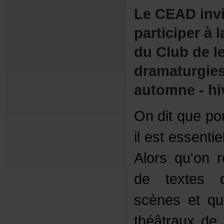
LeCEADinv
participeràl
duClubdele
dramaturgi
automne-hi
Onditquepou
ilestessentie
Alorsqu'onr
detextesq
scènesetqu
théâtrauxdel