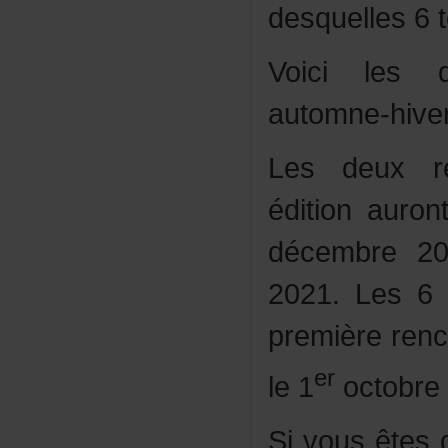
desquelles6t
Voicilesdé
automne-hiv
Lesdeuxre
éditionauro
décembre2
2021.Les6t
premièreren
er
le1
octobre
Sivousêtesd