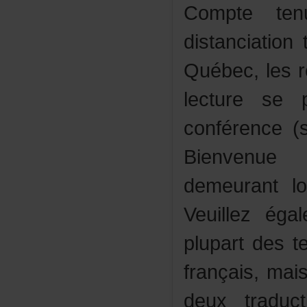
Comptete
distanciati
Québec,lesr
lecturesep
conférence(
Bienven
demeurantl
Veuillezég
plupartdest
français,ma
deuxtradu