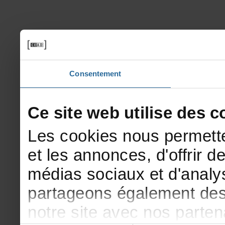
Consentement
Cesitewebutilisedesco
Lescookiesnouspermette
etlesannonces,d'offrirde
médiassociauxetd'analys
partageonségalementdesi
notresiteavecnosparte