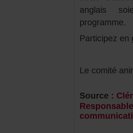
anglaisso
programme.
Participeze
Lecomitéani
Source:
Clé
Responsabl
communicat