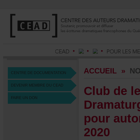
ACCUEIL
»
NO
CENTREDEDOCUMENTATION
DEVENIRMEMBREDUCEAD
Clubdele
FAIREUNDON
Dramatu
pourauto
2020