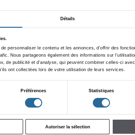
années,oùelleapudéveloppersesconnaissancesdumilieuthéâtra
québécoisetfranco-canadien.Fannyesttrèscontentederesterdans
domainethéâtralavecsonnouveauposteauCEAD.
Détails
Nousluisouhaitonslabienvenuedansl'équipe!
Source:
ClémenceCoquard-Responsabledescommunications
es.
«Retour
epersonnaliserlecontenuetlesannonces,d'offrirdesfonction
rafic.Nouspartageonségalementdesinformationssurl'utilisat
x,depublicitéetd'analyse,quipeuventcombinercelles-ciavec
ilsontcollectéeslorsdevotreutilisationdeleursservices.
Préférences
Statistiques
Autoriserlasélection