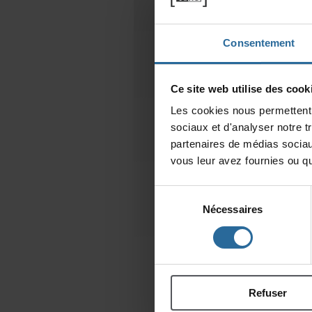
Consentement
Cesitewebutilisedescooki
Lescookiesnouspermettentd
sociauxetd'analysernotret
partenairesdemédiassociau
vousleuravezfourniesouqu'
Sélection
Nécessaires
du
consentement
Refuser