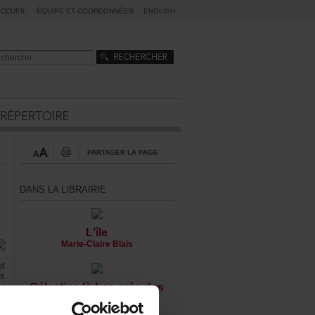
ACCUEIL
ÉQUIPEETCOORDONNÉES
ENGLISH
PARTAGERLAPAGE
DANSLALIBRAIRIE
L'île
Marie-ClaireBlais
et
rs
en
Célestinelà-basprèsdes
lé
tanneriesauborddela
es
rivière