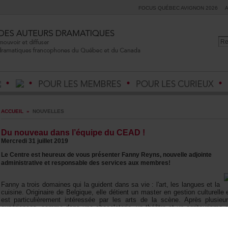
FOCUSQUÉBECAVIGNON2026
ACCUEIL
»
NOUVELLES
Dunouveaudansl’équipeduCEAD!
Mercredi31juillet2019
LeCentreestheureuxdevousprésenterFannyReyns,nouvelleadjointe
administrativeetresponsabledesservicesauxmembres!
Fannyatroisdomainesquilaguidentdanssavie:l'art,leslanguesetla
cuisine.OriginairedeBelgique,elledétientunmasterengestionculturelle
estparticulièrementintéresséeparlesartsdelascène.Aprèsplusieu
expériences,commedansunechocolaterie,unthéâtreetunagritourisme
Italie,Fannyestpartiedansl'ouestcanadien,àVancouver.Elleyatravail
entantqueResponsabledespublicsauThéâtrelaSeizièmeces4dernièr