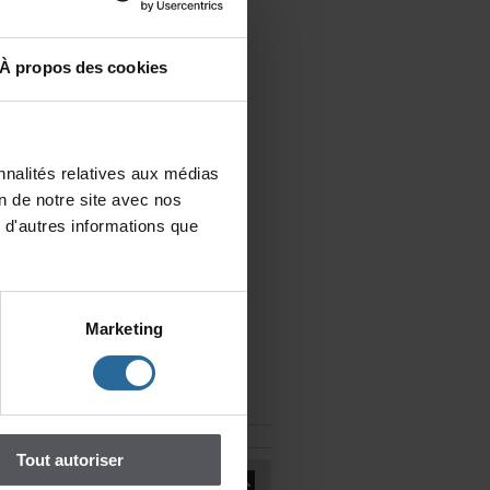
l
MichelGarneau
le
Àproposdescookies
nalitésrelativesauxmédias
iondenotresiteavecnos
d'autresinformationsque
Marketing
Toutautoriser