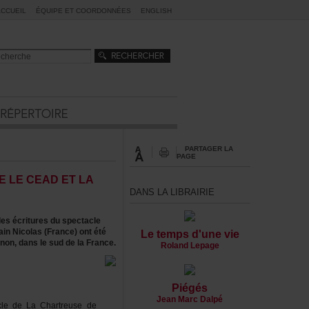
ACCUEIL
ÉQUIPEETCOORDONNÉES
ENGLISH
PARTAGERLA
PAGE
TRELECEADETLA
DANSLALIBRAIRIE
esécrituresduspectacle
ainNicolas(France)ontété
Letempsd'unevie
ignon,danslesuddelaFrance.
RolandLepage
Piégés
JeanMarcDalpé
acledeLaChartreusede