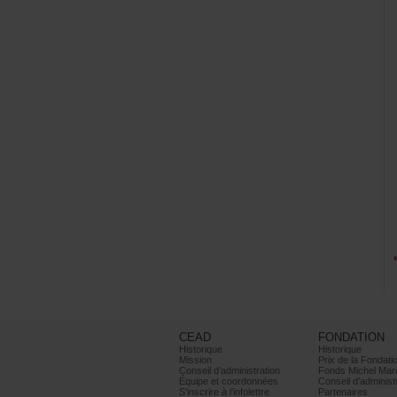
CEAD
FONDATION
Historique
Historique
Mission
PrixdelaFondati
Conseild’administration
FondsMichelMar
Équipeetcoordonnées
Conseild’administ
S’inscrireàl’infolettre
Partenaires