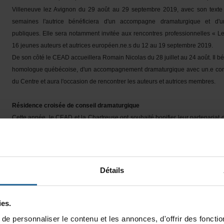
VilleneuvelezAvignondu29aoûtau29septembre2019,avecsontext
semainesl'autricebénéficierad'unaccompagnedramaturgiqueetd'u
publiques.Elleseranotammentinvitéeauxrencontresprofessionnelles
16jeunesauteursetautriceseuropéen.ne.sdu12au19septembre2019.
DesoncôtéleCEADaccueilleraRomainNicolasdu28juilletau24août.Ilbé
homologuequébécoise,d'unaccompagnementdramaturgiqueavecun.econse
duCentreetaural'occasionderencontrerlesauteursetautricesmembres.
Résidencecroiséedeconseildramaturgique
Cetteannée,leCEADetlaChartreuseontsouhaitébonifierleurpartenariat
croisée,celle-ciautourduconseildramaturgique.C'estdanslecadredeceté
del'accompagnementartistiquequeleCEADaaccueilliàMontréalil
conseillerdramaturgiquefrançaisChristianGiriat.LaconseillèreduCEAD
tourpourlaFrancedu9au22septembre2019afind'yrencontrerdesaute
Détails
prendrepartauStudioEuropéenetd'échangeravecdespraticiensfrançai
conseillèredramaturgiqueauprèsdesautricesetdesauteurs.
es.
AMÉLIEDALLAIRE
epersonnaliserlecontenuetlesannonces,d'offrirdesfonction