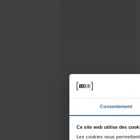
Consentement
Cesitewebutilisedescooki
Lescookiesnouspermettentd