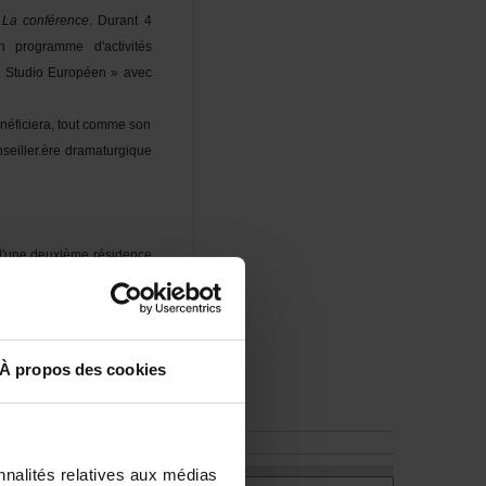
e
Laconférence
.Durant4
nprogrammed'activités
«LeStudioEuropéen»avec
néficiera,toutcommeson
iller.èredramaturgique
d'unedeuxièmerésidence
changed'expertiseautour
yaquelquessemainesle
SaraDions'envoleraàson
ursdelaChartreuse,de
Àproposdescookies
ssursespratiquescomme
nalitésrelativesauxmédias