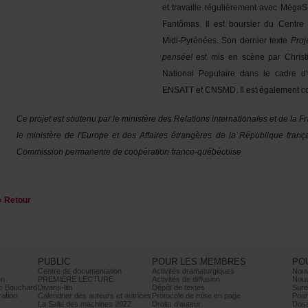
ettravaillerégulièrementavecMéga
Fantômas.IlestboursierduCentre
Midi-Pyrénées.Sonderniertexte
Pro
pensée!
estmisenscèneparChristia
NationalPopulairedanslecadred'un
ENSATTetCNSMD.Ilestégalementco
CeprojetestsoutenuparleministèredesRelationsinternationalesetdela
leministèredel'EuropeetdesAffairesétrangèresdelaRépubliquefran
Commissionpermanentedecoopérationfranco-québécoise
«Retour
PUBLIC
POURLESMEMBRES
PO
Centrededocumentation
Activitésdramaturgiques
Nou
on
PREMIÈRELECTURE
Activitésdediffusion
Nouv
cBouchard
Divans-lits
Dépôtdetextes
Sure
ration
Calendrierdesauteursetautrices
Protocoledemiseenpage
Pour
LaSalledesmachines2022
Droitsd’auteur
Doss