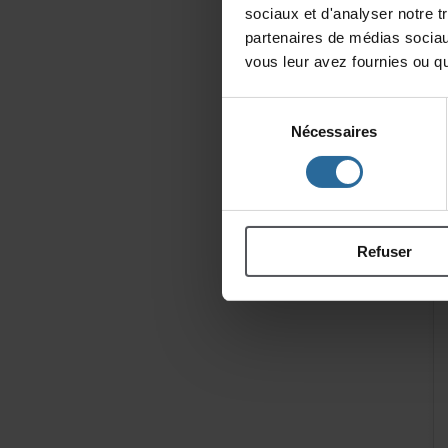
sociauxetd'analysernotret
partenairesdemédiassociau
vousleuravezfourniesouqu'
Sélection
Nécessaires
du
consentement
Refuser