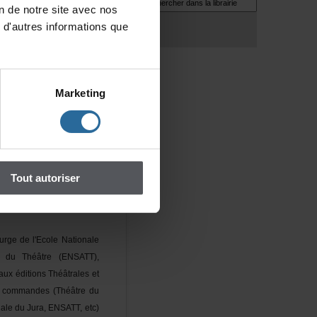
iondenotresiteavecnos
toired'ArtDramatiquede
d'autresinformationsque
tl'écritureontbeaucoup
lusieursreprises,entant
ienne,auxsoirées
Théâtre
théâtrales.Silacourte
Marketing
métrageestaucinéma,ce
sespremièresarmes.Sa
,estcrééeàlasalleJean-
016.Sadeuxièmepièce,
icorne.Ellepoursuit
Toutautoriser
Conférence
.
urgedel'EcoleNationale
sduThéâtre(ENSATT),
uxéditionsThéâtraleset
scommandes(Théâtredu
naleduJura,ENSATT,etc)