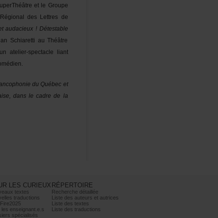
SuperThéâtreetleGroupe
RégionaldesLettresde
jetaudacieux!Détestable
nSchiarettiauThéâtre
atelier-spectacleliant
médien.
FrancophonieduQuébecet
çaise,danslecadredela
URLESCURIEUX
RÉPERTOIRE
veauxtextes
Recherchedétaillée
ellestraductions
Listedesauteursetautrices
Fire2025
Listedestextes
lesenseignant.e.s
Listedestraductions
iersspécialisés