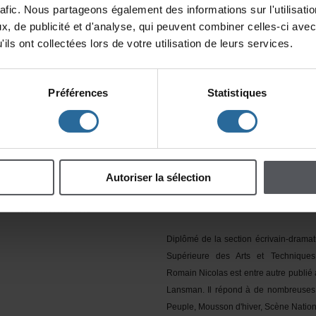
rafic.Nouspartageonségalementdesinformationssurl'utilisat
AmélieDallaireaterminéleConserva
x,depublicitéetd'analyse,quipeuventcombinercelles-ciavec
Montréalen2006.Depuis,lacréatione
ilsontcollectéeslorsdevotreutilisationdeleursservices.
façonnésonparcours.Elleparticipe,àp
qu'autrice,metteurenscèneetcoméd
ToutCourt
,cabaretdecourtesformes
Préférences
Statistiques
pièceestauthéâtrecequelecourt-
futpourelleunemanièredefaire
premièrelonguepièce,
QueueCerise
ClaudeGermainduCTD'Aenjanvier2
LaFissure
,estcrééeàLaPetiteL
Autoriserlasélection
présentementl'écritureduspectacle
La
ROMAINNICOLAS
Diplômédelasectionécrivain-dramat
SupérieuredesArtsetTechnique
RomainNicolasestentreautrepubliéa
Lansman.Ilrépondàdenombreuse
Peuple,Moussond'hiver,ScèneNatio