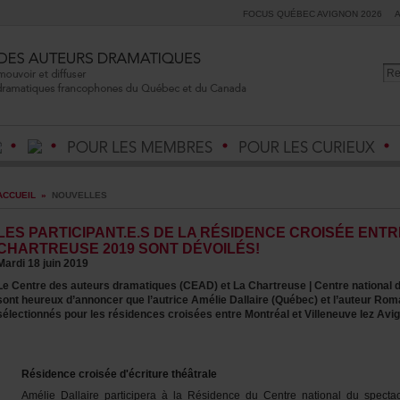
FOCUSQUÉBECAVIGNON2026
ACCUEIL
»
NOUVELLES
LESPARTICIPANT.E.SDELARÉSIDENCECROISÉEEN
CHARTREUSE2019SONTDÉVOILÉS!
Mardi18juin2019
LeCentredesauteursdramatiques(CEAD)etLaChartreuse|Centrenationald
sontheureuxd’annoncerquel’autriceAmélieDallaire(Québec)etl’auteurRom
sélectionnéspourlesrésidencescroiséesentreMontréaletVilleneuvelezAv
Résidencecroiséed'écriturethéâtrale
AmélieDallaireparticiperaàlaRésidenceduCentrenationalduspect