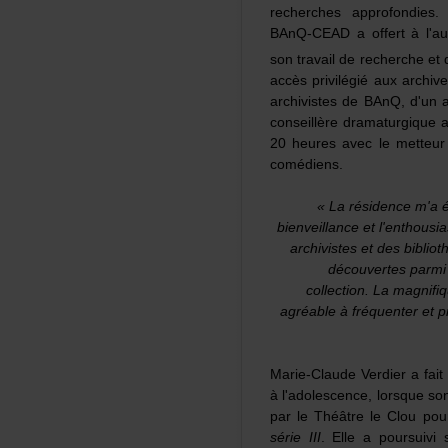
recherchesapprofondies
BAnQ-CEADaoffertàl'au
sontravailderechercheetd
accèsprivilégiéauxarchi
archivistesdeBAnQ,d'una
conseillèredramaturgiqu
20heuresaveclemetteu
comédiens.
«Larésidencem'aét
bienveillanceetl'enthous
archivistesetdesbiblio
découvertesparmi
collection.Lamagnif
agréableàfréquenteretp
Marie-ClaudeVerdierafai
àl'adolescence,lorsques
parleThéâtreleCloupou
sérieIII
.Elleapoursuivi