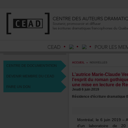
ACCUEIL
»
NOUVELLES
CENTREDEDOCUMENTATION
L’autriceMarie-ClaudeV
DEVENIRMEMBREDUCEAD
l’espritduromangothiqu
unemiseenlecturedeRe
FAIREUNDON
Jeudi6juin2019
Résidenced’écrituredramatiqu
Montréal,le6juin2019–
d'unlaboratoirede2