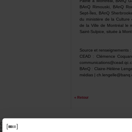
PatrieàMontréal,BAnQ
BAnQRimouski,BAnQRou
Sept-Îles,BAnQSherbroo
duministèredelaCultur
delaVilledeMontréallema
Saint-Sulpice,situéeàMontr
Sourceetrenseignements:
CEAD:ClémenceCoquard
communications@cead.qc
BAnQ:Claire-HélèneLenge
médias|
ch.lengelle@banq.
«Retour
CEAD
FONDATION
PUBLIC
Historique
Historique
Centrededocumentation
Mission
PrixdelaFondation
PREMIÈRELECTURE