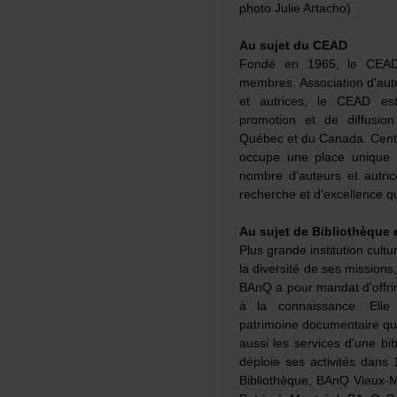
photoJulieArtacho)
AusujetduCEAD
Fondéen1965,leCEADr
membres.Associationd'au
etautrices,leCEADes
promotionetdediffusi
QuébecetduCanada.Centr
occupeuneplaceunique
nombred'auteursetautr
rechercheetd'excellencequ'
AusujetdeBibliothèque
Plusgrandeinstitutioncul
ladiversitédesesmissions,
BAnQapourmandatd'offri
àlaconnaissance.Elle
patrimoinedocumentairequ
aussilesservicesd'unebi
déploiesesactivitésdan
Bibliothèque,BAnQVieux-