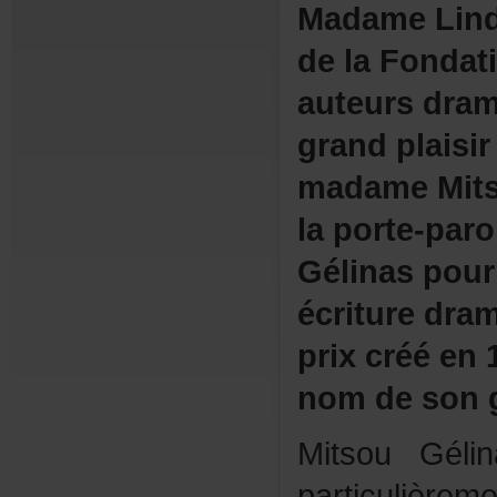
MadameLind
delaFondat
auteursdra
grandplaisi
madameMits
laporte-par
Gélinaspour
écrituredram
prixcrééen
nomdesongr
MitsouGéli
particuliè