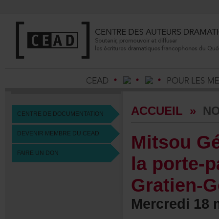
ACCUEIL
»
NO
CENTREDEDOCUMENTATION
DEVENIRMEMBREDUCEAD
MitsouGé
FAIREUNDON
laporte-
Gratien-G
Mercredi18