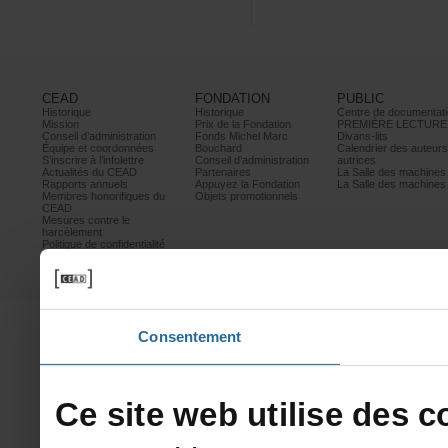
CEAD
FONDATION
PUBLIC
Historique
Historique
Centrededocumentati
Mission
PrixdelaFondation
PREMIÈRELECTURE
Conseild’administration
FondsMichelMarc
Divans-lits
Équipeetcoordonnées
Bouchard
Calendrierdesauteur
S’inscrireàl’infolettre
Conseild’administration
autrices
ActualitésduCEAD
Partenaires
LaSalledesmachine
Rapportsannuels
AppuyezlaFondation
LaSalledesmachine
Membreshonorifiquesdu
Objetspromotionnels
CEAD
Mesurescontrele
harcèlement
Politiquedeconfidentialité
Prixetconcours
Partenaires
Consentement
Cesitewebutilisedesco