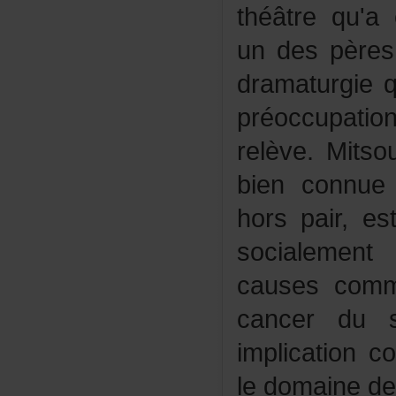
théâtrequ'a
undespères
dramaturgie
préoccupa
relève.Mitso
bienconnue
horspair,es
socialeme
causescomm
cancerdus
implication
ledomainede