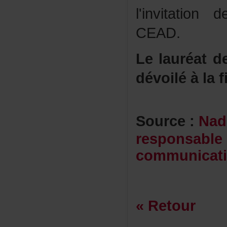
l'invitati
CEAD.
Lelauréatde
dévoiléàla
Source:
Nad
responsable
communicat
«Retour