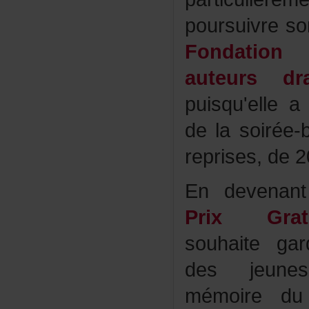
poursuivres
Fondati
auteursdr
puisqu'elle
delasoirée-
reprises,de
Endevenant
PrixGratie
souhaitegar
desjeunes
mémoired