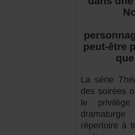
dansune
No
personna
peut-êtrep
que
Lasérie
Thé
dessoiréeso
leprivilè
dramaturg
répertoireà