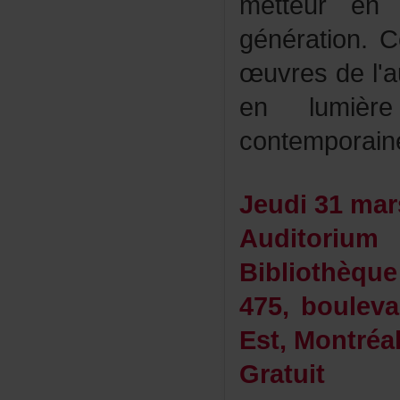
metteuren
génération.C
œuvresdel'a
enlumièr
contemporain
Jeudi31ma
Auditor
Bibliothèque
475,boulev
Est,Montréa
Gratuit