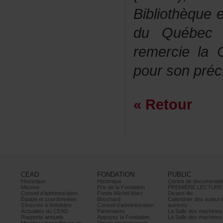
Bibliothèque
duQuébec
remerciela
poursonpréci
«Retour
CEAD
FONDATION
PUBLIC
Historique
Historique
Centrededocumentati
Mission
PrixdelaFondation
PREMIÈRELECTURE
Conseild’administration
FondsMichelMarc
Divans-lits
Équipeetcoordonnées
Bouchard
Calendrierdesauteur
S’inscrireàl’infolettre
Conseild’administration
autrices
ActualitésduCEAD
Partenaires
LaSalledesmachine
Rapportsannuels
AppuyezlaFondation
LaSalledesmachine