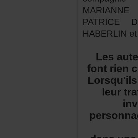
MARIANN
PATRICED
HABERLINe
Lesaute
fontrien
Lorsqu'il
leurtra
in
personna