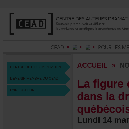
ACCUEIL
»
NO
CENTREDEDOCUMENTATION
DEVENIRMEMBREDUCEAD
Lafigure
FAIREUNDON
dansladr
québécoi
Lundi14mar