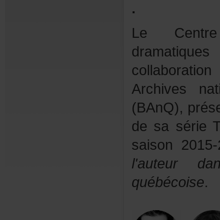
.
LeCentr
dramati
collaboratio
Archivesna
(BAnQ),prése
desasérieT
saison2015
l'auteurd
québécoise
.