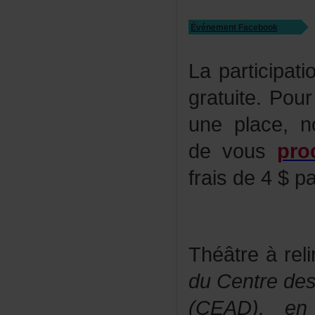
ÉvénementFacebook
Laparticipat
gratuite.Pou
uneplace,n
devous
pro
fraisde4$parb
Théâtreàreli
duCentredes
(CEAD),enc