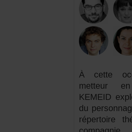
Àcetteocc
metteure
KEMEIDexplo
dupersonnag
répertoiret
compagni