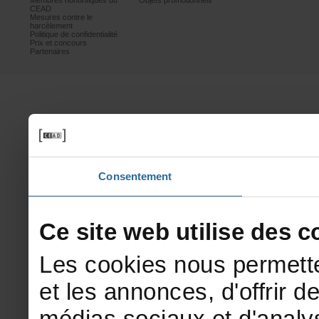
Membreshonorifiquesdu
Objetspromotionnels
CEAD
Mesurescontrele
harcèlement
Politiquedeconfidentialité
Prixetconcours
Partenaires
Consentement
Cesitewebutilisedesco
Lescookiesnouspermette
etlesannonces,d'offrirde
médiassociauxetd'analys