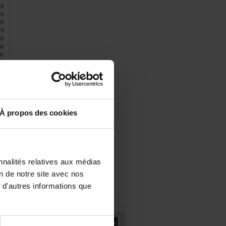
ué
es
rt
nt
té
la
le
a
Àproposdescookies
nalitésrelativesauxmédias
iondenotresiteavecnos
d'autresinformationsque