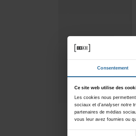
Consentement
Cesitewebutilisedescooki
Lescookiesnouspermettentd
sociauxetd'analysernotret
partenairesdemédiassociau
vousleuravezfourniesouqu'
Sélection