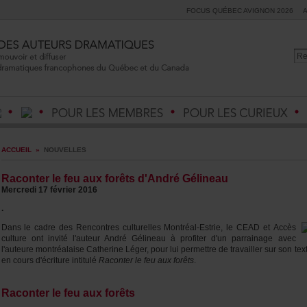
FOCUSQUÉBECAVIGNON2026
ACCUEIL
»
NOUVELLES
Raconterlefeuauxforêtsd'AndréGélineau
Mercredi17février2016
.
DanslecadredesRencontresculturellesMontréal-
Estrie
,leCEADet
Accès
culture
ontinvitél'auteurAndréGélineauàprofiterd'unparrainageavec
l'auteuremontréalaiseCatherineLéger,pourluipermettredetravaillersursontex
encoursd'écritureintitulé
Raconterlefeuauxforêts
.
Raconterlefeuauxforêts