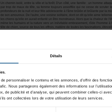
Uncheminisolé,entrelavilleetlaforêt.D'uncôté,unefamille:unhommeattaq
partropdemauxdetête,safemmetoujoursassoifféequinecessedescruterl
profondeursdelanuitetleurfilleadolescenteàl'âmebrûléeetbrûlanteparlamo
desonamoureux.Del'autre,unevoisinesolitaire,dontonditqu'elleaimetelleme
leschiensqu'elleenauraitenfantéunêtremonstrueux.Alorsquelachaleurdel'é
mèneleshumainsetlanatureversuninévitableembrasement,rôdel'hommeà
têtedechien,sourcedetousleseffrois,matièredetouteslesfascinations,étincel
detouslesbrasiers.
Texte
AndréGélineau
Marrained'écriture
CatherineLéger
Miseenlecture
CatherineVidal
Avec
AurélieBrochuDeschênes
,
GéraldGagnon
,
MaximeGenois
,
Mach
Limonchik
et
IsabelleVincent
Détails
es.
epersonnaliserlecontenuetlesannonces,d'offrirdesfonction
rafic.Nouspartageonségalementdesinformationssurl'utilisat
x,depublicitéetd'analyse,quipeuventcombinercelles-ciavec
ilsontcollectéeslorsdevotreutilisationdeleursservices.