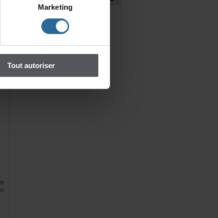
Marketing
de
er
cs
on
Toutautoriser
re
re
en
de
et