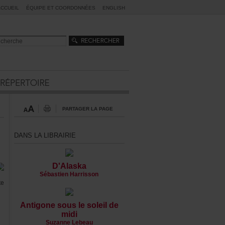
ACCUEIL
ÉQUIPEETCOORDONNÉES
ENGLISH
PARTAGERLAPAGE
DANSLALIBRAIRIE
D'Alaska
SébastienHarrisson
te
Antigonesouslesoleilde
midi
SuzanneLebeau