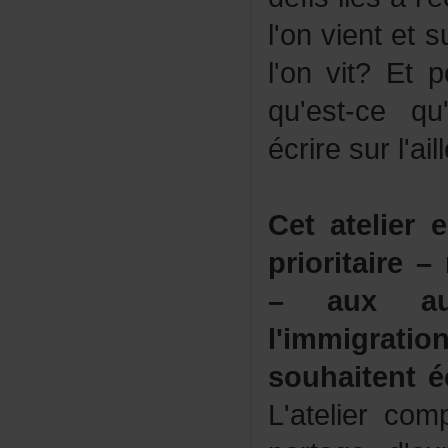
l'onvientet
l'onvit?Etp
qu'est-cequ
écriresurl'ail
Cetatelier
prioritaire
–auxaut
l'immigrat
souhaitenté
L'atelierco