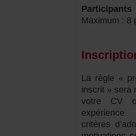
Participants
Maximum:8pa
Inscriptio
Larègle«pre
inscrit»ser
votreCVco
expérienc
critèresd'ad
motivationss