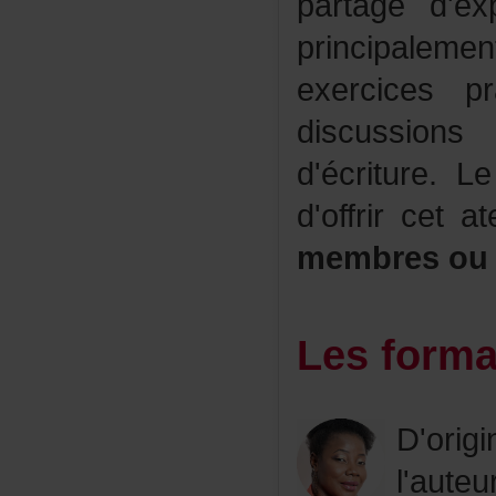
partaged'ex
principale
exercicesp
discussions
d'écriture
d'offrirceta
membreso
Lesforma
D'or
l'au