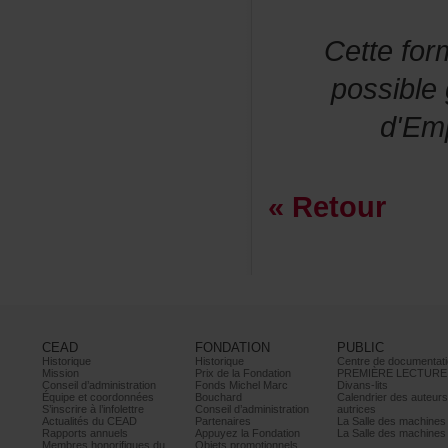
Cettefor
possibl
d'Em
«Retour
CEAD
FONDATION
PUBLIC
Historique
Historique
Centrededocumentati
Mission
PrixdelaFondation
PREMIÈRELECTURE
Conseild’administration
FondsMichelMarc
Divans-lits
Équipeetcoordonnées
Bouchard
Calendrierdesauteur
S’inscrireàl’infolettre
Conseild’administration
autrices
ActualitésduCEAD
Partenaires
LaSalledesmachine
Rapportsannuels
AppuyezlaFondation
LaSalledesmachine
Membreshonorifiquesdu
Objetspromotionnels