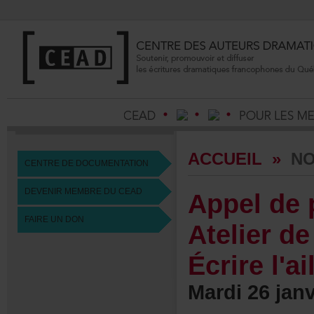
ACCUEIL
»
NO
CENTREDEDOCUMENTATION
DEVENIRMEMBREDUCEAD
Appeldep
FAIREUNDON
Atelierde
Écrirel'ai
Mardi26janv