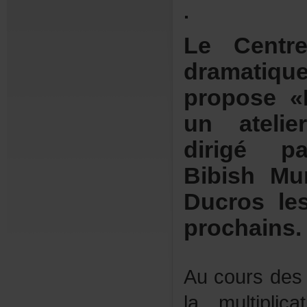
.
LeCentr
dramat
propose«Éc
unateli
dirigépa
BibishMu
Ducrosl
prochains.
Aucoursdesd
lamultiplic