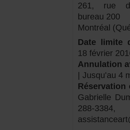
261,ruedu
bureau200
Montréal(Q
Datelimited'
18février201
Annulation
|Jusqu'au4
Réservation
GabrielleDu
288-338
assistancear