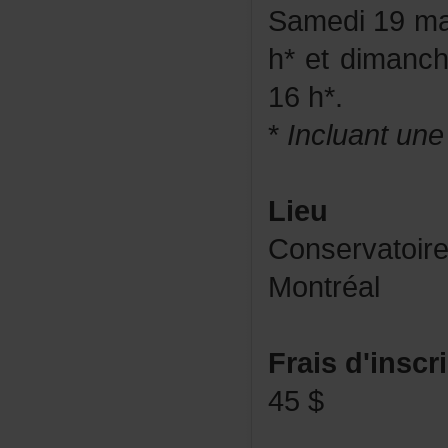
Samedi19m
h*etdiman
16h*.
*
Incluantun
Lieu
Conservatoi
Montréal
Fraisd'inscr
45$