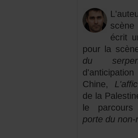
L'au
scèn
écrit
pourlascèn
du
serpen
d'anticipati
Chine,
L'affi
delaPalestin
leparcours
portedunon-r