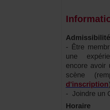
Informati
Admissibilit
-Êtrememb
uneexpéri
encoreavoir
scène(re
d'inscription
-Joindreun
Horaire