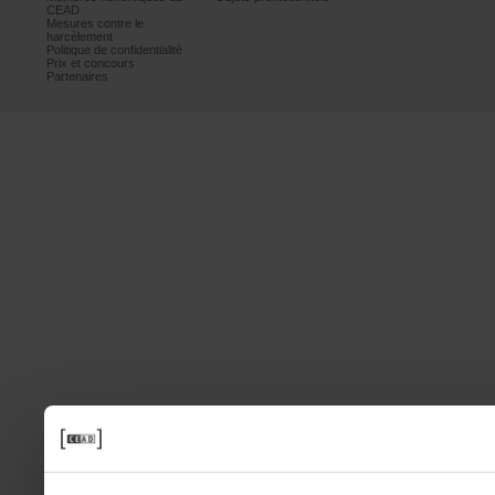
CEAD
Mesurescontrele
harcèlement
Politiquedeconfidentialité
Prixetconcours
Partenaires