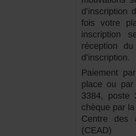
d'inscriptio
foisvotrepl
inscriptio
réceptiond
d'inscription.
Paiementpa
placeoupart
3384,poste
chèqueparla
Centredesa
(CEAD)