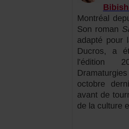
Bibi
Montréaldep
Sonroman
S
adaptépourl
Ducros,aé
l'édition
Dramaturgie
octobredern
avantdetour
delaculture