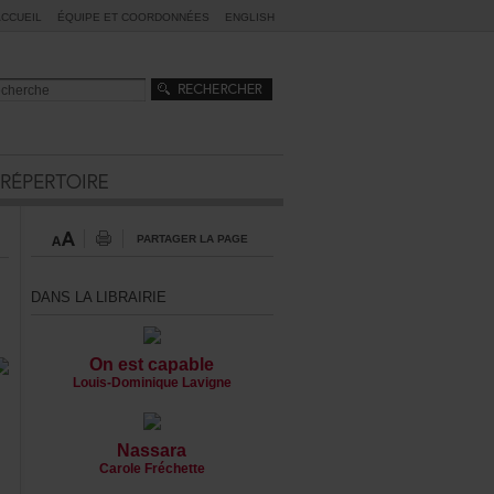
ACCUEIL
ÉQUIPEETCOORDONNÉES
ENGLISH
PARTAGERLAPAGE
DANSLALIBRAIRIE
Onestcapable
Louis-DominiqueLavigne
Nassara
CaroleFréchette