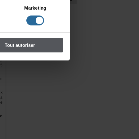
le
Marketing
es
nt
et
ur
ge
re
Toutautoriser
t
al
15
de
ux
la
le
e