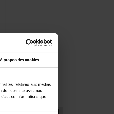
Àproposdescookies
nalitésrelativesauxmédias
te
iondenotresiteavecnos
d'autresinformationsque
es
le