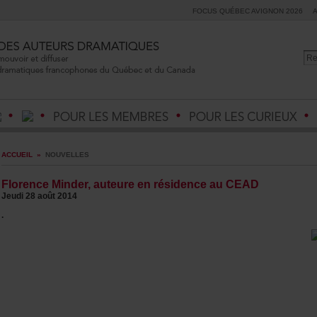
FOCUSQUÉBECAVIGNON2026
ACCUEIL
»
NOUVELLES
FlorenceMinder,auteureenrésidenceauCEAD
Jeudi28août2014
.