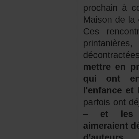
prochainà
Maisondelac
Cesrencont
printaniè
décontracté
e
mettreenpr
quiontenv
l'enfanceet
parfoisontd
–
etles
aimeraientd
d'auteurs
.