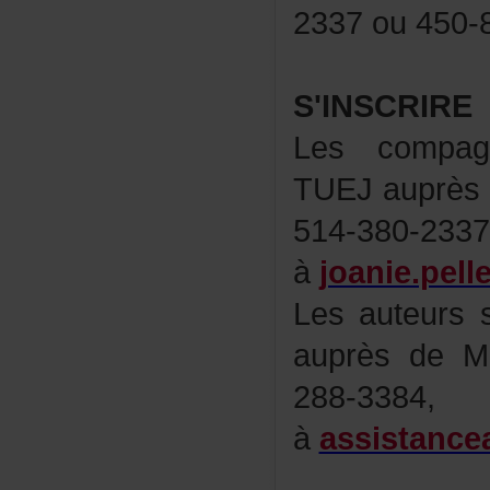
2337ou450-8
S'INSCRIRE
Lescompagn
TUEJauprèsd
514-3
à
joanie.pell
Lesauteurss
auprèsdeMa
288-338
à
assistance