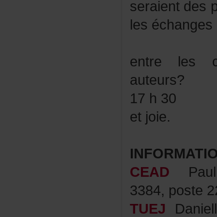
seraientdesp
leséchanges
entrelesc
auteurs?
17h30
etjoie.
INFORMATI
CEAD
Pau
3384,poste2
TUEJ
Daniel