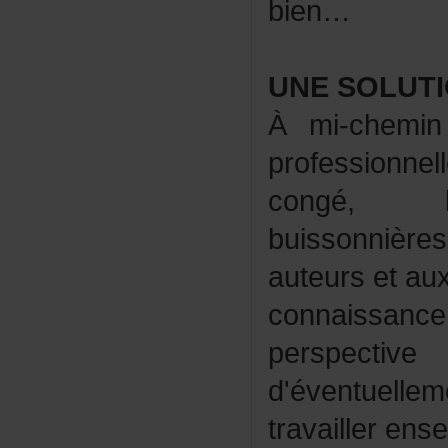
bien…
UNESOLUTI
Àmi-chemin
professionne
congé,l
buissonniè
auteursetau
connais
perspectiv
d'éventuell
travaillerens