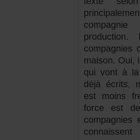
texteselo
principal
compagni
productio
compagniesq
maison.Oui,
quivontàla
déjàécrits,
estmoinsfré
forceestd
compagnies
connaissen