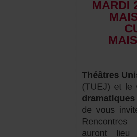
MARDI
MAI
C
MAI
ThéâtresUn
(TUEJ)etle
dramatiques
devousinvit
Rencontresb
aurontli