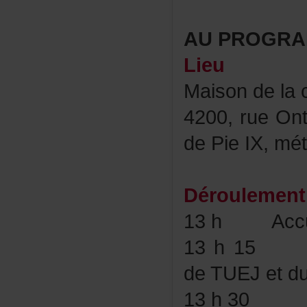
AUPROGRA
Lieu
Maisondelac
4200,rueOnt
dePieIX,mét
Déroulement
13h
Acc
13h15
deTUEJetd
13h30