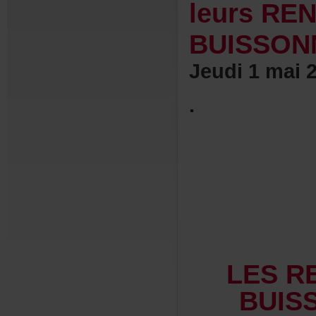
leursRE
BUISSON
Jeudi1mai2
.
LESR
BUIS