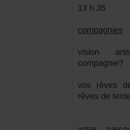
13h35
compagnies
visionart
compagnie?
vosrêvesd
rêvesdetext
votreparc