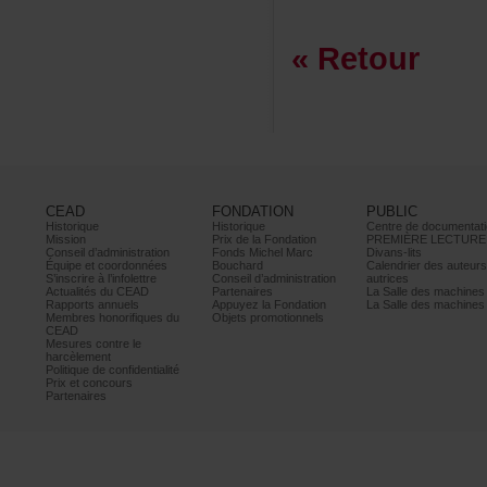
«Retour
CEAD
FONDATION
PUBLIC
Historique
Historique
Centrededocumentati
Mission
PrixdelaFondation
PREMIÈRELECTURE
Conseild’administration
FondsMichelMarc
Divans-lits
Équipeetcoordonnées
Bouchard
Calendrierdesauteur
S’inscrireàl’infolettre
Conseild’administration
autrices
ActualitésduCEAD
Partenaires
LaSalledesmachine
Rapportsannuels
AppuyezlaFondation
LaSalledesmachine
Membreshonorifiquesdu
Objetspromotionnels
CEAD
Mesurescontrele
harcèlement
Politiquedeconfidentialité
Prixetconcours
Partenaires