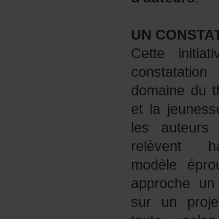
UNCONSTA
Cetteinit
constatati
domaineduth
etlajeuness
lesauteur
relèventha
modèleépr
approcheun
surunprojet