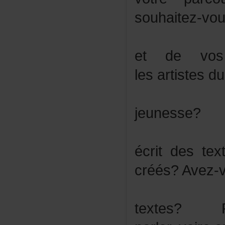
souhaitez-vo
etdevosa
lesartistesdu
jeunesse?
écritdestex
créés?Avez-
textes?