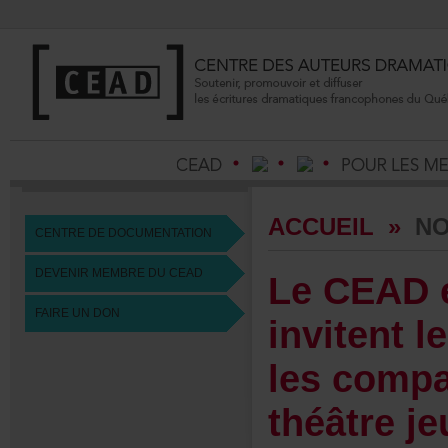
ACCUEIL
»
NO
CENTREDEDOCUMENTATION
DEVENIRMEMBREDUCEAD
LeCEAD
FAIREUNDON
invitentl
lescomp
théâtrej