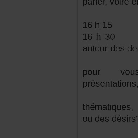
parler,voire
16h15
16h30
autourdesde
pourvou
présentation
thématiqu
oudesdésirs