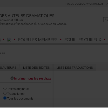
FOCUSQUÉBECAVIGNON2026
LLÉE
ESAUTEURS
LISTEDESTEXTES
LISTEDESTRADUCTIONS
Imprimertouslesrésultats
Textesoriginaux
Traduction(s)
Touslesdocuments