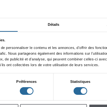
Détails
es.
epersonnaliserlecontenuetlesannonces,d'offrirdesfonction
minin
rafic.Nouspartageonségalementdesinformationssurl'utilisat
x,depublicitéetd'analyse,quipeuventcombinercelles-ciavec
lescent
Enfants
ilsontcollectéeslorsdevotreutilisationdeleursservices.
Préférences
Statistiques
h
m
à
à