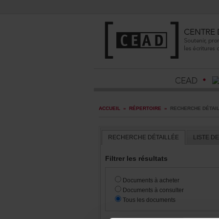
ACCUEIL
»
RÉPERTOIRE
»
RECHERCHEDÉTAI
RECHERCHEDÉTAILLÉE
LISTED
Filtrerlesrésultats
Documentsàacheter
Documentsàconsulter
Touslesdocuments