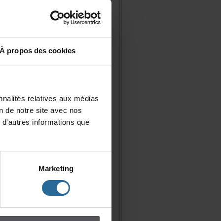
Àproposdescookies
nalitésrelativesauxmédias
iondenotresiteavecnos
d'autresinformationsque
Marketing