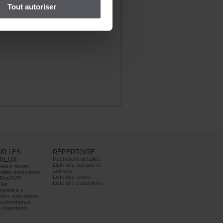
Toutautoriser
URLES
RÉPERTOIRE
RIEUX
Recherchedétaillée
Listedesauteurset
eauxtextes
autrices
ellestraductions
Listedestextes
Fire2025
Listedestraductions
les
ignant.e.s
iersspécialisés
ovidéothèque
simportants