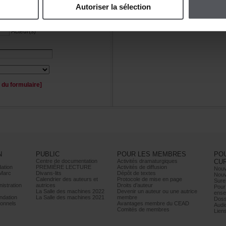
Autoriserlasélection
Personnage(s)
Acteur(s)
duformulaire]
N
PUBLIC
POURLESMEMBRES
PO
Centrededocumentation
Activitésdramaturgiques
CU
ation
PREMIÈRELECTURE
Activitésdediffusion
Nouv
Marc
Divans-lits
Dépôtdetextes
Nouv
Calendrierdesauteurset
Protocoledemiseenpage
Sure
istration
autrices
Droitsd’auteur
Pour
LaSalledesmachines2022
Devenirunauteurouuneautrice
ense
dation
LaSalledesmachines2021
membre
Doss
onnels
AvantagesmembreduCEAD
Audi
Comitésdemembres
Lien