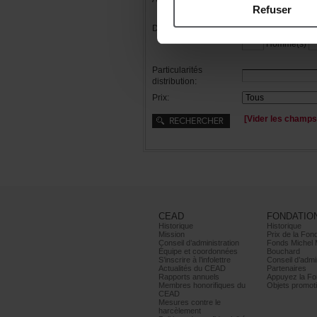
Refuser
Distribution:
Femme(s)
Homme(s)
Particularités
distribution:
Prix:
[Viderleschamps
CEAD
FONDATIO
Historique
Historique
Mission
PrixdelaFond
Conseild’administration
FondsMichel
Équipeetcoordonnées
Bouchard
S’inscrireàl’infolettre
Conseild’admin
ActualitésduCEAD
Partenaires
Rapportsannuels
AppuyezlaFon
Membreshonorifiquesdu
Objetspromoti
CEAD
Mesurescontrele
harcèlement