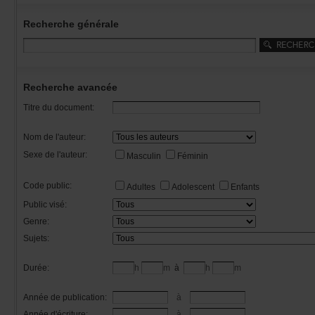
Recherchegénérale
Rechercheavancée
Titredudocument:
Nomdel'auteur:
Sexedel'auteur:
Masculin
Féminin
Codepublic:
Adultes
Adolescent
Enfants
Publicvisé:
Genre:
Sujets:
Durée:
h
m
à
h
m
Annéedepublication:
à
Annéed'écriture:
à