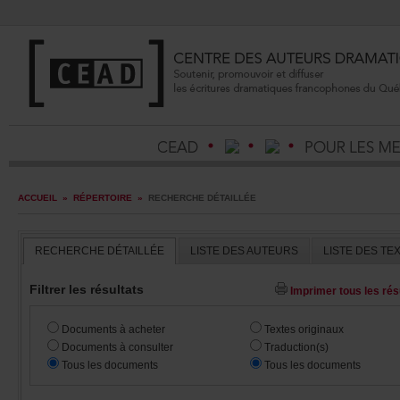
ACCUEIL
»
RÉPERTOIRE
»
RECHERCHEDÉTAILLÉE
RECHERCHEDÉTAILLÉE
LISTEDESAUTEURS
LISTEDESTE
Filtrerlesrésultats
Imprimertouslesrésu
Documentsàacheter
Textesoriginaux
Documentsàconsulter
Traduction(s)
Touslesdocuments
Touslesdocuments