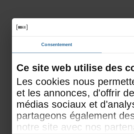
Consentement
Cesitewebutilisedesco
Lescookiesnouspermette
etlesannonces,d'offrirde
médiassociauxetd'analys
partageonségalementdesi
notresiteavecnosparte