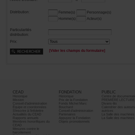
Distribution:
Femme(s)
Personnage(s)
Homme(s)
Acteur(s)
Particularités
distribution:
Prix:
[Viderleschampsduformulaire]
CEAD
FONDATION
PUBLIC
Historique
Historique
Centrededocumentati
Mission
PrixdelaFondation
PREMIÈRELECTURE
Conseild’administration
FondsMichelMarc
Divans-lits
Équipeetcoordonnées
Bouchard
Calendrierdesauteur
S’inscrireàl’infolettre
Conseild’administration
autrices
ActualitésduCEAD
Partenaires
LaSalledesmachine
Rapportsannuels
AppuyezlaFondation
LaSalledesmachine
Membreshonorifiquesdu
Objetspromotionnels
CEAD
Mesurescontrele
harcèlement