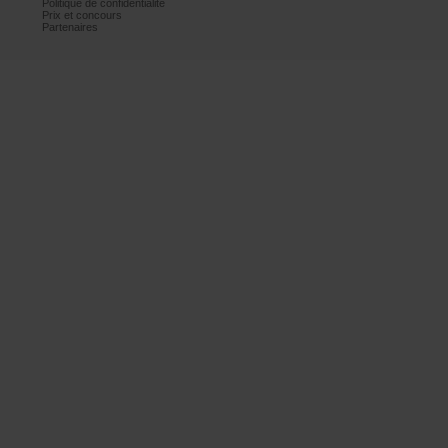
Politiquedeconfidentialité
Prixetconcours
Partenaires