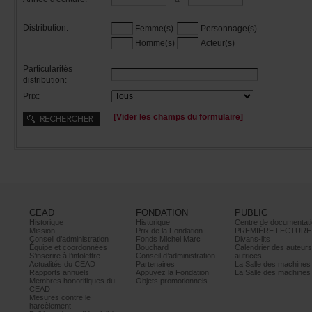
Distribution:
Femme(s)
Personnage(s)
Homme(s)
Acteur(s)
Particularités
distribution:
Prix:
[Viderleschampsduformulaire]
CEAD
FONDATION
PUBLIC
Historique
Historique
Centrededocumentati
Mission
PrixdelaFondation
PREMIÈRELECTURE
Conseild’administration
FondsMichelMarc
Divans-lits
Équipeetcoordonnées
Bouchard
Calendrierdesauteur
S’inscrireàl’infolettre
Conseild’administration
autrices
ActualitésduCEAD
Partenaires
LaSalledesmachine
Rapportsannuels
AppuyezlaFondation
LaSalledesmachine
Membreshonorifiquesdu
Objetspromotionnels
CEAD
Mesurescontrele
harcèlement