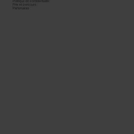
Politiquedeconfidentialité
Prixetconcours
Partenaires