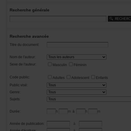
Recherchegénérale
Rechercheavancée
Titredudocument:
Nomdel'auteur:
Sexedel'auteur:
Masculin
Féminin
Codepublic:
Adultes
Adolescent
Enfants
Publicvisé:
Genre:
Sujets:
Durée:
h
m
à
h
m
Annéedepublication:
à
Annéed'écriture:
à