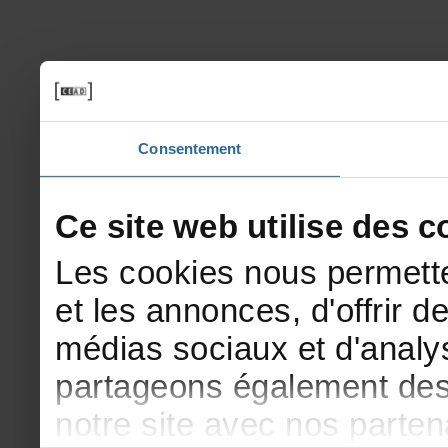
Consentement
Cesitewebutilisedesco
Lescookiesnouspermette
etlesannonces,d'offrirde
médiassociauxetd'analys
partageonségalementdesi
notresiteavecnosparte