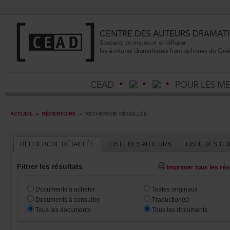
ACCUEIL
»
RÉPERTOIRE
»
RECHERCHEDÉTAILLÉE
RECHERCHEDÉTAILLÉE
LISTEDESAUTEURS
LISTEDESTE
Filtrerlesrésultats
Imprimertouslesrésu
Documentsàacheter
Textesoriginaux
Documentsàconsulter
Traduction(s)
Touslesdocuments
Touslesdocuments