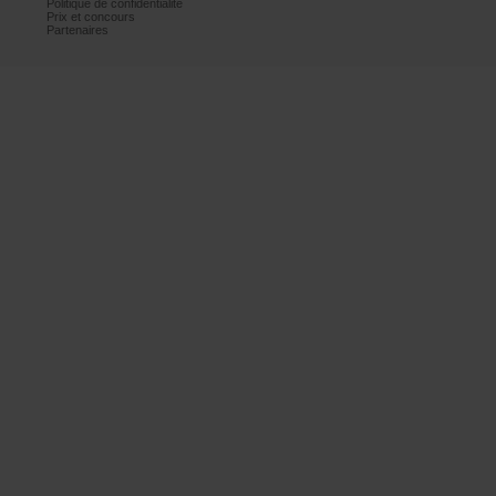
Politiquedeconfidentialité
Prixetconcours
Partenaires