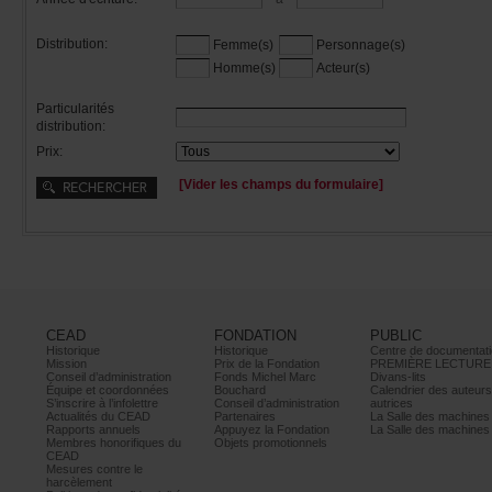
Distribution:
Femme(s)
Personnage(s)
Homme(s)
Acteur(s)
Particularités
distribution:
Prix:
[Viderleschampsduformulaire]
CEAD
FONDATION
PUBLIC
Historique
Historique
Centrededocumentati
Mission
PrixdelaFondation
PREMIÈRELECTURE
Conseild’administration
FondsMichelMarc
Divans-lits
Équipeetcoordonnées
Bouchard
Calendrierdesauteur
S’inscrireàl’infolettre
Conseild’administration
autrices
ActualitésduCEAD
Partenaires
LaSalledesmachine
Rapportsannuels
AppuyezlaFondation
LaSalledesmachine
Membreshonorifiquesdu
Objetspromotionnels
CEAD
Mesurescontrele
harcèlement