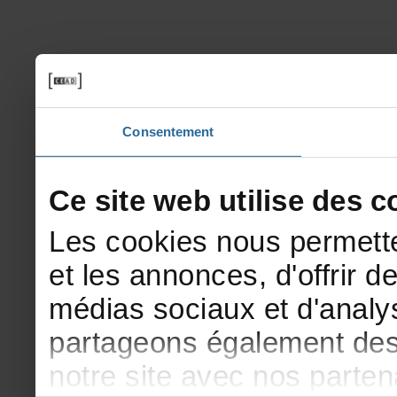
Consentement
Cesitewebutilisedesco
Lescookiesnouspermette
etlesannonces,d'offrirde
médiassociauxetd'analys
partageonségalementdesi
notresiteavecnosparte