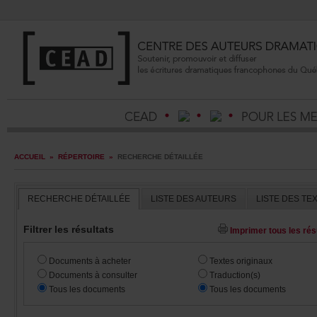
ACCUEIL
»
RÉPERTOIRE
»
RECHERCHEDÉTAILLÉE
RECHERCHEDÉTAILLÉE
LISTEDESAUTEURS
LISTEDESTE
Filtrerlesrésultats
Imprimertouslesrésu
Documentsàacheter
Textesoriginaux
Documentsàconsulter
Traduction(s)
Touslesdocuments
Touslesdocuments