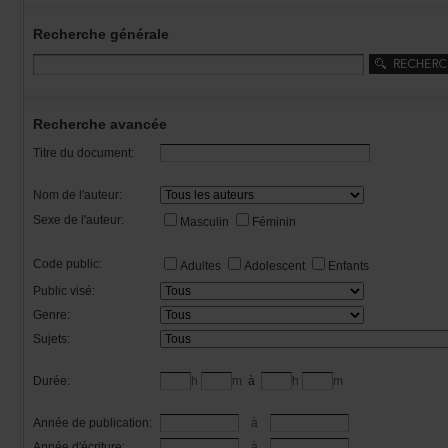
Recherchegénérale
Rechercheavancée
Titredudocument:
Nomdel'auteur:
Sexedel'auteur:
Masculin
Féminin
Codepublic:
Adultes
Adolescent
Enfants
Publicvisé:
Genre:
Sujets:
Durée:
h
m
à
h
m
Annéedepublication:
à
Annéed'écriture:
à