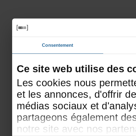
Consentement
Cesitewebutilisedesco
Lescookiesnouspermette
etlesannonces,d'offrirde
médiassociauxetd'analys
partageonségalementdesi
notresiteavecnosparte