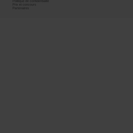
Politiquedeconfidentialité
Prixetconcours
Partenaires