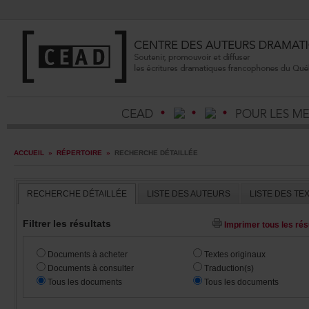
ACCUEIL
»
RÉPERTOIRE
»
RECHERCHEDÉTAILLÉE
RECHERCHEDÉTAILLÉE
LISTEDESAUTEURS
LISTEDESTE
Filtrerlesrésultats
Imprimertouslesrésu
Documentsàacheter
Textesoriginaux
Documentsàconsulter
Traduction(s)
Touslesdocuments
Touslesdocuments