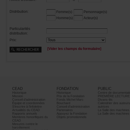
Distribution:
Femme(s)
Personnage(s)
Homme(s)
Acteur(s)
Particularités
distribution:
Prix:
[Viderleschampsduformulaire]
CEAD
FONDATION
PUBLIC
Historique
Historique
Centrededocumentati
Mission
PrixdelaFondation
PREMIÈRELECTURE
Conseild’administration
FondsMichelMarc
Divans-lits
Équipeetcoordonnées
Bouchard
Calendrierdesauteur
S’inscrireàl’infolettre
Conseild’administration
autrices
ActualitésduCEAD
Partenaires
LaSalledesmachine
Rapportsannuels
AppuyezlaFondation
LaSalledesmachine
Membreshonorifiquesdu
Objetspromotionnels
CEAD
Mesurescontrele
harcèlement