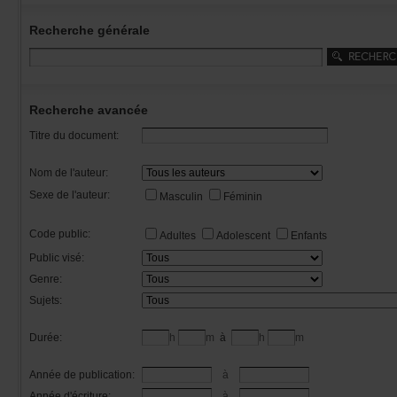
Recherchegénérale
Rechercheavancée
Titredudocument:
Nomdel'auteur:
Sexedel'auteur:
Masculin
Féminin
Codepublic:
Adultes
Adolescent
Enfants
Publicvisé:
Genre:
Sujets:
Durée:
h
m
à
h
m
Annéedepublication:
à
Annéed'écriture:
à