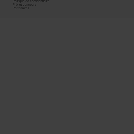
Politiquedeconfidentialité
Prixetconcours
Partenaires