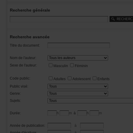
Recherchegénérale
Rechercheavancée
Titredudocument:
Nomdel'auteur:
Sexedel'auteur:
Masculin
Féminin
Codepublic:
Adultes
Adolescent
Enfants
Publicvisé:
Genre:
Sujets:
Durée:
h
m
à
h
m
Annéedepublication:
à
Annéed'écriture:
à