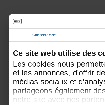
Consentement
Cesitewebutilisedesco
Lescookiesnouspermette
etlesannonces,d'offrirde
médiassociauxetd'analys
partageonségalementdesi
notresiteavecnosparte