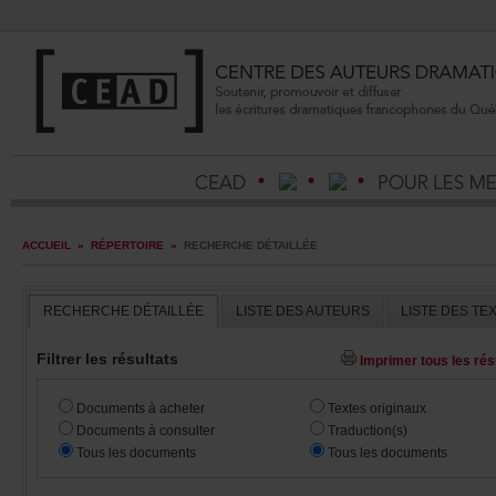
ACCUEIL
»
RÉPERTOIRE
»
RECHERCHEDÉTAILLÉE
RECHERCHEDÉTAILLÉE
LISTEDESAUTEURS
LISTEDESTE
Filtrerlesrésultats
Imprimertouslesrésu
Documentsàacheter
Textesoriginaux
Documentsàconsulter
Traduction(s)
Touslesdocuments
Touslesdocuments