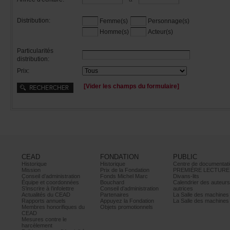
Distribution:
Femme(s)
Personnage(s)
Homme(s)
Acteur(s)
Particularités
distribution:
Prix:
[Viderleschampsduformulaire]
CEAD
FONDATION
PUBLIC
Historique
Historique
Centrededocumentati
Mission
PrixdelaFondation
PREMIÈRELECTURE
Conseild’administration
FondsMichelMarc
Divans-lits
Équipeetcoordonnées
Bouchard
Calendrierdesauteur
S’inscrireàl’infolettre
Conseild’administration
autrices
ActualitésduCEAD
Partenaires
LaSalledesmachine
Rapportsannuels
AppuyezlaFondation
LaSalledesmachine
Membreshonorifiquesdu
Objetspromotionnels
CEAD
Mesurescontrele
harcèlement