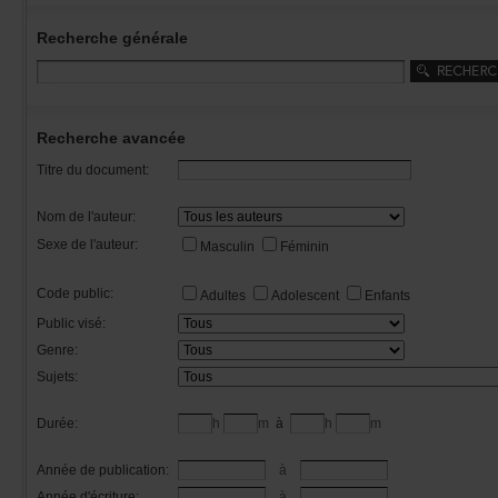
Recherchegénérale
Rechercheavancée
Titredudocument:
Nomdel'auteur:
Sexedel'auteur:
Masculin
Féminin
Codepublic:
Adultes
Adolescent
Enfants
Publicvisé:
Genre:
Sujets:
Durée:
h
m
à
h
m
Annéedepublication:
à
Annéed'écriture:
à