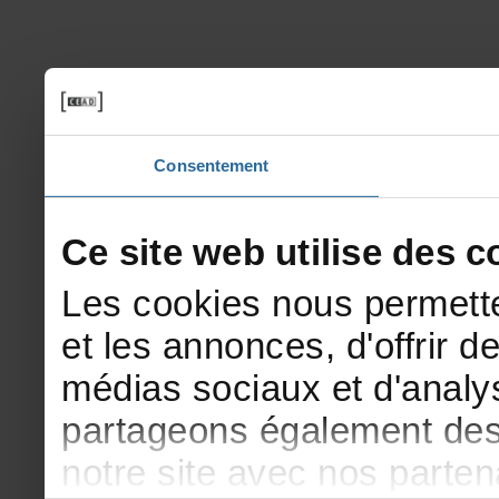
Consentement
Cesitewebutilisedesco
Lescookiesnouspermette
etlesannonces,d'offrirde
médiassociauxetd'analys
partageonségalementdesi
notresiteavecnosparte