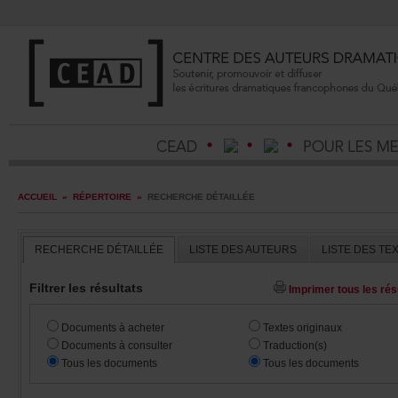
ACCUEIL
»
RÉPERTOIRE
»
RECHERCHEDÉTAILLÉE
RECHERCHEDÉTAILLÉE
LISTEDESAUTEURS
LISTEDESTE
Filtrerlesrésultats
Imprimertouslesrésu
Documentsàacheter
Textesoriginaux
Documentsàconsulter
Traduction(s)
Touslesdocuments
Touslesdocuments