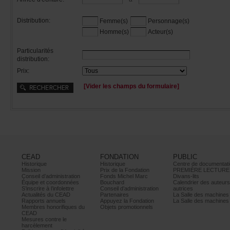
Distribution:
Femme(s)
Personnage(s)
Homme(s)
Acteur(s)
Particularités
distribution:
Prix:
[Viderleschampsduformulaire]
CEAD
FONDATION
PUBLIC
Historique
Historique
Centrededocumentati
Mission
PrixdelaFondation
PREMIÈRELECTURE
Conseild’administration
FondsMichelMarc
Divans-lits
Équipeetcoordonnées
Bouchard
Calendrierdesauteur
S’inscrireàl’infolettre
Conseild’administration
autrices
ActualitésduCEAD
Partenaires
LaSalledesmachine
Rapportsannuels
AppuyezlaFondation
LaSalledesmachine
Membreshonorifiquesdu
Objetspromotionnels
CEAD
Mesurescontrele
harcèlement