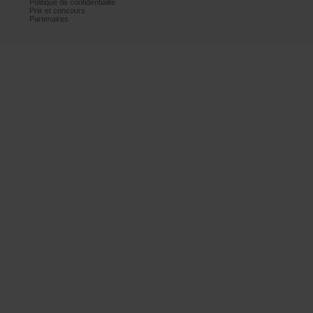
Politiquedeconfidentialité
Prixetconcours
Partenaires