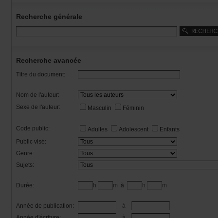
Recherchegénérale
Rechercheavancée
Titredudocument:
Nomdel'auteur:
Sexedel'auteur:
Masculin
Féminin
Codepublic:
Adultes
Adolescent
Enfants
Publicvisé:
Genre:
Sujets:
Durée:
h
m
à
h
m
Annéedepublication:
à
Annéed'écriture:
à