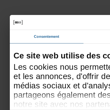
Consentement
Cesitewebutilisedesco
Lescookiesnouspermette
etlesannonces,d'offrirde
médiassociauxetd'analys
partageonségalementdesi
notresiteavecnosparte