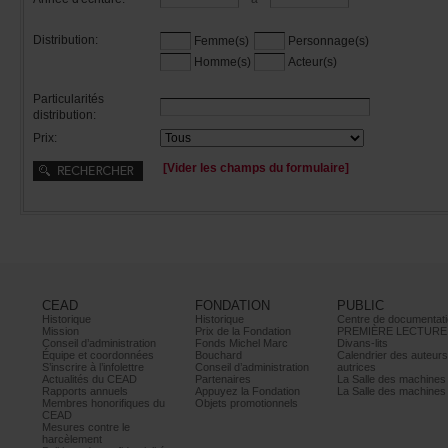
Distribution:
Femme(s)
Personnage(s)
Homme(s)
Acteur(s)
Particularités
distribution:
Prix:
[Viderleschampsduformulaire]
CEAD
FONDATION
PUBLIC
Historique
Historique
Centrededocumentati
Mission
PrixdelaFondation
PREMIÈRELECTURE
Conseild’administration
FondsMichelMarc
Divans-lits
Équipeetcoordonnées
Bouchard
Calendrierdesauteur
S’inscrireàl’infolettre
Conseild’administration
autrices
ActualitésduCEAD
Partenaires
LaSalledesmachine
Rapportsannuels
AppuyezlaFondation
LaSalledesmachine
Membreshonorifiquesdu
Objetspromotionnels
CEAD
Mesurescontrele
harcèlement