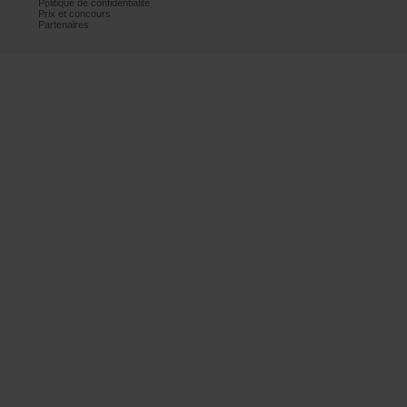
Politiquedeconfidentialité
Prixetconcours
Partenaires