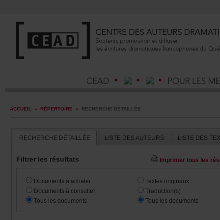
ACCUEIL
»
RÉPERTOIRE
»
RECHERCHEDÉTAILLÉE
RECHERCHEDÉTAILLÉE
LISTEDESAUTEURS
LISTEDESTE
Filtrerlesrésultats
Imprimertouslesrésu
Documentsàacheter
Textesoriginaux
Documentsàconsulter
Traduction(s)
Touslesdocuments
Touslesdocuments