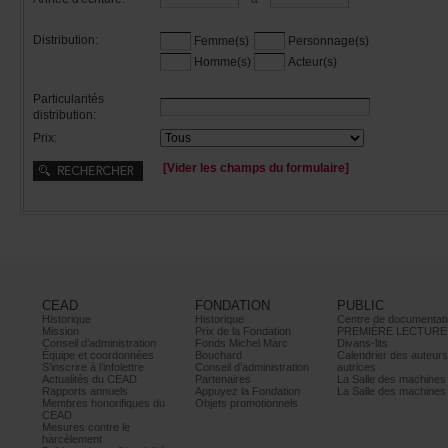
Distribution:
Femme(s)
Personnage(s)
Homme(s)
Acteur(s)
Particularités
distribution:
Prix:
[Viderleschampsduformulaire]
CEAD
FONDATION
PUBLIC
Historique
Historique
Centrededocumentati
Mission
PrixdelaFondation
PREMIÈRELECTURE
Conseild’administration
FondsMichelMarc
Divans-lits
Équipeetcoordonnées
Bouchard
Calendrierdesauteur
S’inscrireàl’infolettre
Conseild’administration
autrices
ActualitésduCEAD
Partenaires
LaSalledesmachine
Rapportsannuels
AppuyezlaFondation
LaSalledesmachine
Membreshonorifiquesdu
Objetspromotionnels
CEAD
Mesurescontrele
harcèlement