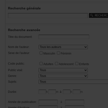
Recherchegénérale
Rechercheavancée
Titredudocument:
Nomdel'auteur:
Sexedel'auteur:
Masculin
Féminin
Codepublic:
Adultes
Adolescent
Enfants
Publicvisé:
Genre:
Sujets:
Durée:
h
m
à
h
m
Annéedepublication:
à
Annéed'écriture:
à