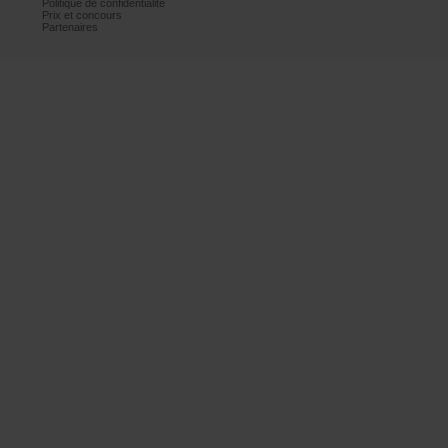
Politiquedeconfidentialité
Prixetconcours
Partenaires