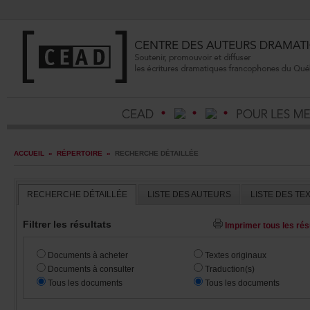
ACCUEIL
»
RÉPERTOIRE
»
RECHERCHEDÉTAILLÉE
RECHERCHEDÉTAILLÉE
LISTEDESAUTEURS
LISTEDESTE
Filtrerlesrésultats
Imprimertouslesrésu
Documentsàacheter
Textesoriginaux
Documentsàconsulter
Traduction(s)
Touslesdocuments
Touslesdocuments