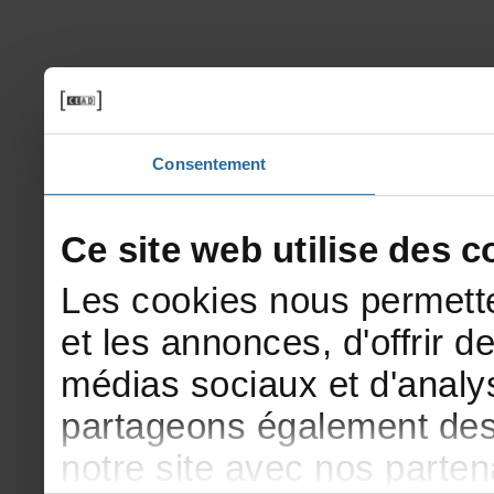
Consentement
Cesitewebutilisedesco
Lescookiesnouspermette
etlesannonces,d'offrirde
médiassociauxetd'analys
partageonségalementdesi
notresiteavecnosparte