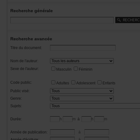
Recherchegénérale
Rechercheavancée
Titredudocument:
Nomdel'auteur:
Sexedel'auteur:
Masculin
Féminin
Codepublic:
Adultes
Adolescent
Enfants
Publicvisé:
Genre:
Sujets:
Durée:
h
m
à
h
m
Annéedepublication:
à
Annéed'écriture:
à