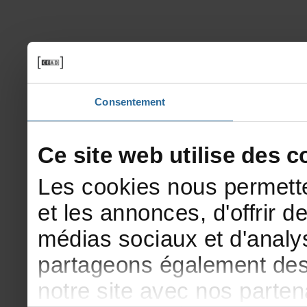
Consentement
Cesitewebutilisedesco
Lescookiesnouspermette
etlesannonces,d'offrirde
médiassociauxetd'analys
partageonségalementdesi
notresiteavecnosparte