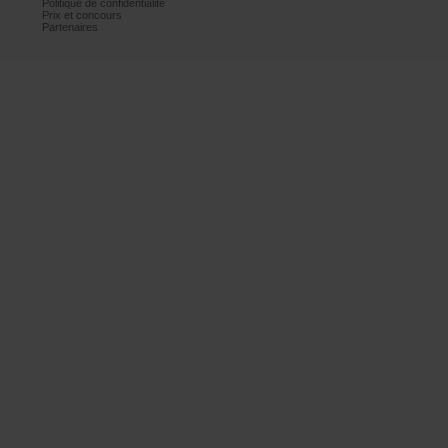
Politiquedeconfidentialité
Prixetconcours
Partenaires