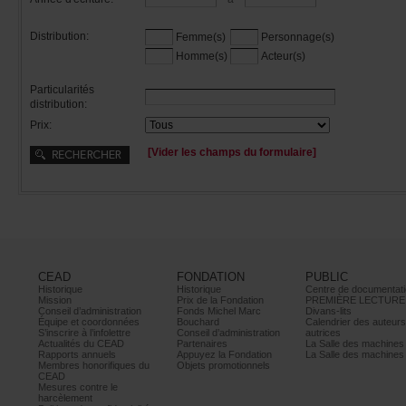
Distribution:
Femme(s)
Personnage(s)
Homme(s)
Acteur(s)
Particularités
distribution:
Prix:
[Viderleschampsduformulaire]
CEAD
FONDATION
PUBLIC
Historique
Historique
Centrededocumentati
Mission
PrixdelaFondation
PREMIÈRELECTURE
Conseild’administration
FondsMichelMarc
Divans-lits
Équipeetcoordonnées
Bouchard
Calendrierdesauteur
S’inscrireàl’infolettre
Conseild’administration
autrices
ActualitésduCEAD
Partenaires
LaSalledesmachine
Rapportsannuels
AppuyezlaFondation
LaSalledesmachine
Membreshonorifiquesdu
Objetspromotionnels
CEAD
Mesurescontrele
harcèlement