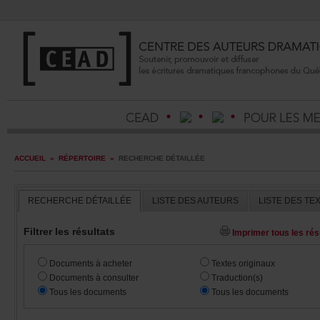
ACCUEIL
»
RÉPERTOIRE
»
RECHERCHEDÉTAILLÉE
RECHERCHEDÉTAILLÉE
LISTEDESAUTEURS
LISTEDESTE
Filtrerlesrésultats
Imprimertouslesrésu
Documentsàacheter
Textesoriginaux
Documentsàconsulter
Traduction(s)
Touslesdocuments
Touslesdocuments